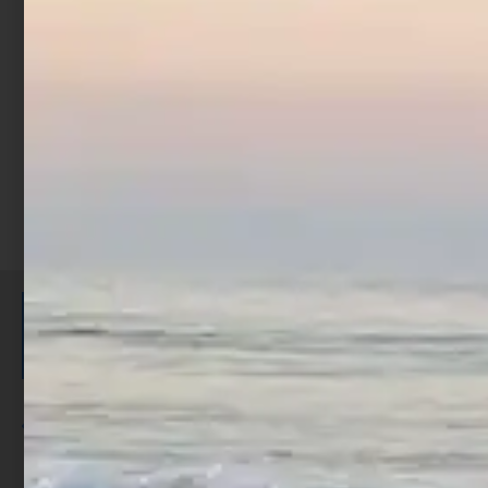
€
70,00
€
89,00
-
Scegli
ISCRIVITI E RICEVI 3,50€ DI
SCONTO >
Per ogni acquisto accumuli ulteriori
punti;