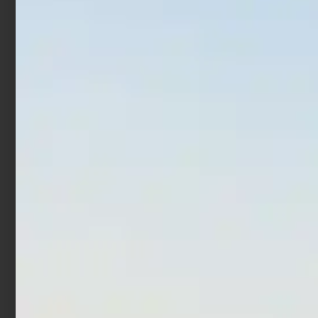
€
54,90
Aggiungi al carrello
Scegli
In offerta!
Canna Bolentino
Canna Beach Ledgering
Trabucco Achab Pro Boat
Trabucco Impera F1
Beach 4,50 mt
€
33,90