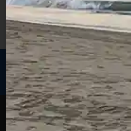
Utilizza i punti per ricevere uno
sconto;
I punti sono indicati nella pagina
prodotto;
Seguici sui social
Web
Esperienze
Assistenza
Contatti
Pesca
Clienti
Assistenza
Guide
Un portale
Ecommerce
sulla
Chi
pesca