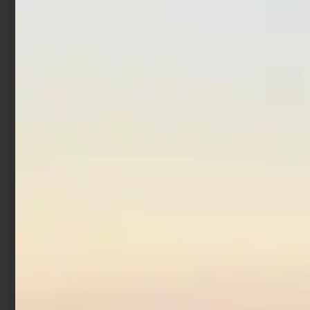
€
289,00
€
260,10
Scegli
Scegli
In offerta!
Canna Surfcasting
Trabucco Nereide Dust
Storm