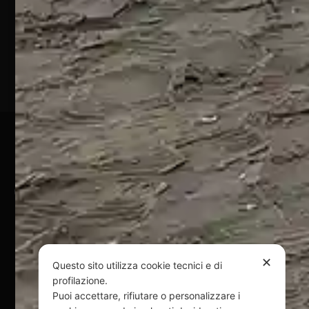
Marina
(TE)
P.Iva
01828920676
Pagamenti Sicuri
@ Copyright 2024 Webpesca è un brand Intent di Federico
Andrenacci P.Iva 01917920678
Via G. Galilei n. 2 – 64018 Tortoreto TE | REA TE-168019 |
Mail:
info@webpesca.it
| Pec:
federicoandrenacci@pec.it
✕
Questo sito utilizza cookie tecnici e di
Questo sito è protetto da Google reCAPTCHA
profilazione.
v3,
Privacy Policy
e
Terms of Service
di Google.
Puoi accettare, rifiutare o personalizzare i