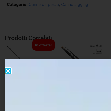
Categorie:
Canne da pesca
,
Canne Jigging
Prodotti Correlati
In offerta!
Canna Traina Italcann
Canna Surfcasting
Stand-Up Pro
Trabucco Aegean Cast
Master 4,20 mt
€
800,00
€
700,00