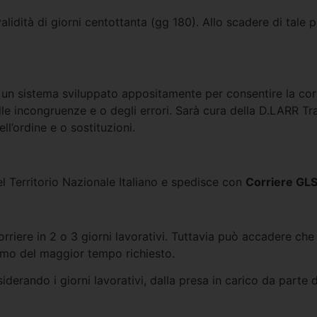
idità di giorni centottanta (gg 180). Allo scadere di tale 
n un sistema sviluppato appositamente per consentire la co
le incongruenze e o degli errori. Sarà cura della D.LARR Trad
ll’ordine e o sostituzioni.
el Territorio Nazionale Italiano e spedisce con
Corriere GL
orriere in 2 o 3 giorni lavorativi. Tuttavia può accadere che
emo del maggior tempo richiesto.
derando i giorni lavorativi, dalla presa in carico da parte d