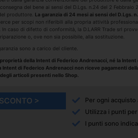
a consegna del bene ai sensi del D.Lgs. n.24 del 2 Febbraio
del produttore.
La garanzia di 24 mesi ai sensi del D.Lgs. 
rce per scopi non riferibili alla propria attività profession
 In caso di difetto di conformità, la D.LARR Trade srl provve
iparazione o, ove non sia possibile, alla sostituzione.
garanzia sono a carico del cliente.
roprietà della Intent di Federico Andrenacci, né la Inten
 Intent di Federico Andrenacci non riceve pagamenti dell
 degli articoli presenti nello Shop.
I SCONTO >
Per ogni acquisto 
Utilizza i punti pe
I punti sono indica