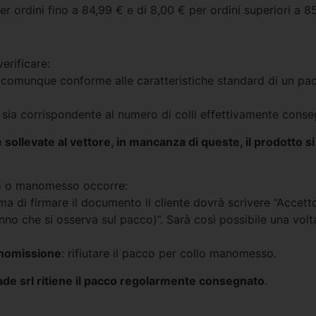
er ordini fino a 84,99 € e di 8,00 € per ordini superiori a 8
erificare:
comunque conforme alle caratteristiche standard di un pa
ra sia corrispondente al numero di colli effettivamente cons
ollevate al vettore, in mancanza di queste, il prodotto 
ato o manomesso occorre:
 di firmare il documento il cliente dovrà scrivere “Accetto 
no che si osserva sul pacco)”. Sarà così possibile una volt
manomissione
: rifiutare il pacco per collo manomesso.
ade srl ritiene il pacco regolarmente consegnato
.