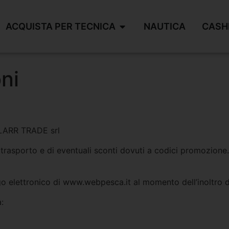
ACQUISTA PER TECNICA
NAUTICA
CASH
ni
D.LARR TRADE srl
 di trasporto e di eventuali sconti dovuti a codici promozi
go elettronico di www.webpesca.it al momento dell’inoltro del
: