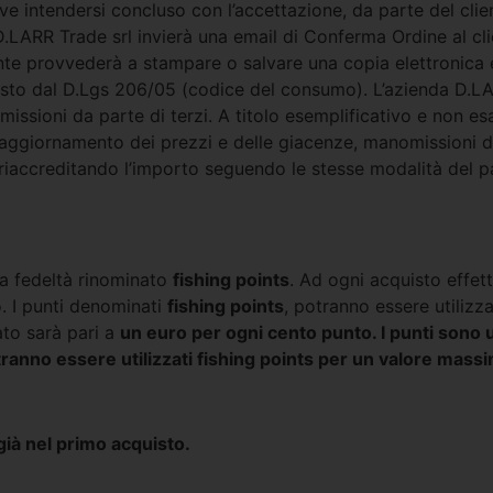
deve intendersi concluso con l’accettazione, da parte del clie
.LARR Trade srl invierà una email di Conferma Ordine al cli
iente provvederà a stampare o salvare una copia elettronic
visto dal D.Lgs 206/05 (codice del consumo). L’azienda D.LARR
omissioni da parte di terzi. A titolo esemplificativo e non es
ggiornamento dei prezzi e delle giacenze, manomissioni da p
 riaccreditando l’importo seguendo le stesse modalità del 
ma fedeltà rinominato
fishing points
. Ad ogni acquisto effet
. I punti denominati
fishing points
, potranno essere utilizz
ato sarà pari a
un euro per ogni cento punto. I punti sono 
ranno essere utilizzati fishing points per un valore mass
 già nel primo acquisto.