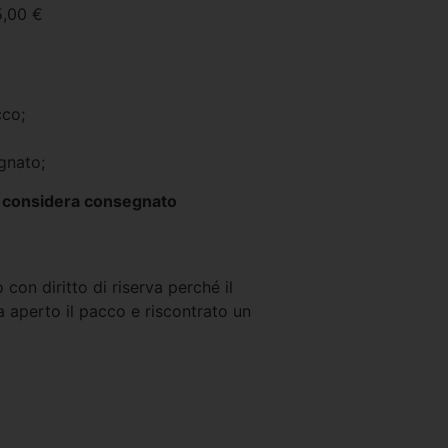
5,00 €
cco;
egnato;
si considera consegnato
con diritto di riserva perché il
a aperto il pacco e riscontrato un