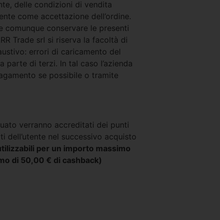
nte, delle condizioni di vendita
ente come accettazione dell’ordine.
a e comunque conservare le presenti
 Trade srl si riserva la facoltà di
austivo: errori di caricamento del
arte di terzi. In tal caso l’azienda
pagamento se possibile o tramite
tuato verranno accreditati dei punti
ati dell’utente nel successivo acquisto
utilizzabili per un importo massimo
imo di 50,00 € di cashback)