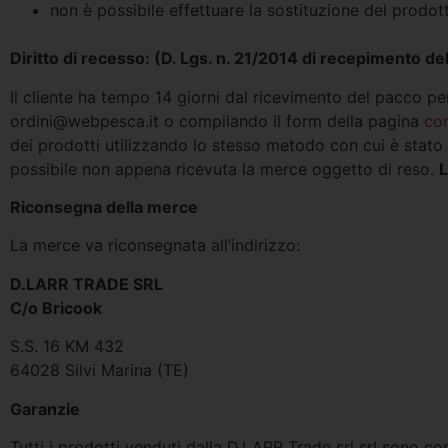
non è possibile effettuare la sostituzione del prodot
Diritto di recesso: (D. Lgs. n. 21/2014 di recepimento de
Il cliente ha tempo 14 giorni dal ricevimento del pacco pe
ordini@webpesca.it
o compilando il form della pagina
con
dei prodotti utilizzando lo stesso metodo con cui è stato 
possibile non appena ricevuta la merce oggetto di reso.
L
Riconsegna della merce
La merce va riconsegnata all’indirizzo:
D.LARR TRADE SRL
C/o Bricook
S.S. 16 KM 432
64028 Silvi Marina (TE)
Garanzie
Tutti i prodotti venduti dalla D.LARR Trade srl srl sono c