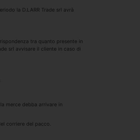
periodo la D.LARR Trade srl avrà
rrispondenza tra quanto presente in
e srl avvisare il cliente in caso di
S
 la merce debba arrivare in
el corriere del pacco.