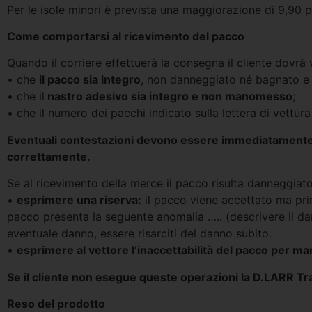
Per le isole minori è prevista una maggiorazione di 9,90 p
Come comportarsi al ricevimento del pacco
Quando il corriere effettuerà la consegna il cliente dovrà v
• che
il pacco sia integro
, non danneggiato né bagnato e 
• che il
nastro adesivo sia integro e non manomesso
;
• che il numero dei pacchi indicato sulla lettera di vettu
Eventuali contestazioni devono essere immediatamente s
correttamente.
Se al ricevimento della merce il pacco risulta danneggi
•
esprimere una riserva:
il pacco viene accettato ma prima
pacco presenta la seguente anomalia ….. (descrivere il dan
eventuale danno, essere risarciti del danno subito.
•
esprimere al vettore l’inaccettabilità del pacco per 
Se il cliente non esegue queste operazioni la D.LARR Tr
Reso del prodotto