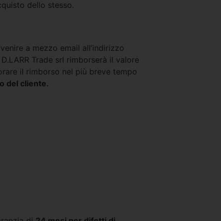
cquisto dello stesso.
venire a mezzo email all’indirizzo
 D.LARR Trade srl rimborserà il valore
borare il rimborso nel più breve tempo
o del cliente
.
aranzia di
24 mesi per difetti di