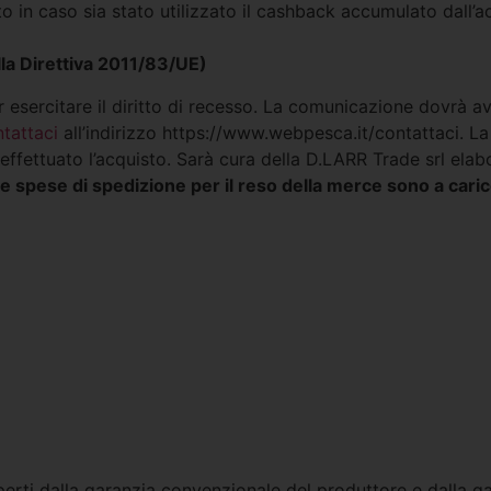
to in caso sia stato utilizzato il cashback accumulato dall’a
lla Direttiva 2011/83/UE)
r esercitare il diritto di recesso. La comunicazione dovrà av
tattaci
all’indirizzo https://www.webpesca.it/contattaci. La
effettuato l’acquisto. Sarà cura della D.LARR Trade srl ela
e spese di spedizione per il reso della merce sono a caric
operti dalla garanzia convenzionale del produttore e dalla g