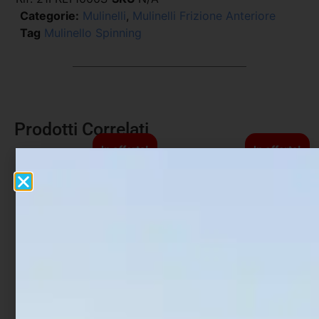
Categorie:
Mulinelli
,
Mulinelli Frizione Anteriore
Tag
Mulinello Spinning
Prodotti Correlati
In offerta!
In offerta!
Mulinello Shimano Twin
Mulinello Daiwa 21 Presso
Power SW-C
LT