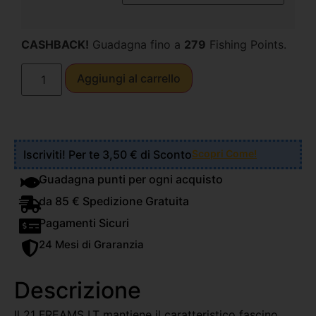
CASHBACK!
Guadagna fino a
279
Fishing Points.
Aggiungi al carrello
Iscriviti! Per te 3,50 € di Sconto
Scopri Come!
Guadagna punti per ogni acquisto
da 85 € Spedizione Gratuita
Pagamenti Sicuri
24 Mesi di Graranzia
Descrizione
Il 21 FREAMS LT mantiene il caratteristico fascino