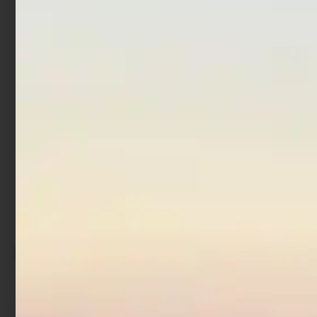
€
549,00
€
588,60
€
177,65
€
194,90
-
-
Scegli
Scegli
Mulinello Trabucco Krius
SW
€
78,90