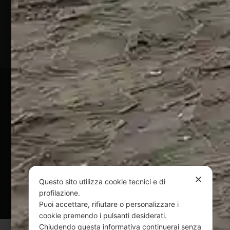
(TE)
P.Iva
01828920676
Pagamenti Sicuri
@ Copyright 2024 Webpesca è un brand Intent di Federico
Andrenacci P.Iva 01917920678
Via G. Galilei n. 2 – 64018 Tortoreto TE | REA TE-168019 |
Mail:
info@webpesca.it
| Pec:
federicoandrenacci@pec.it
✕
Questo sito utilizza cookie tecnici e di
Questo sito è protetto da Google reCAPTCHA
profilazione.
v3,
Privacy Policy
e
Terms of Service
di Google.
Puoi accettare, rifiutare o personalizzare i
cookie premendo i pulsanti desiderati.
Chiudendo questa informativa continuerai senza