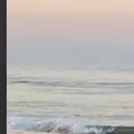
Scegli
ISCRIVITI E RICEVI 3,50€ DI
SCONTO >
Per ogni acquisto accumuli ulteriori
punti;
Utilizza i punti per ricevere uno