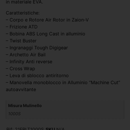
in materiale EVA.
Caratteristiche:
– Corpo e Rotore Air Rotor in Zaion-V
– Frizione ATD
– Bobina ABS Long Cast in alluminio
– Twist Buster
– Ingranaggi Tough Digigear
– Archetto Air Bail
– Infinity Anti reverse
– Cross Wrap
– Leva di sblocco antiritorno
– Manovella monoblocco in Alluminio “Machine Cut”
autoavvitante
Misura Mulinello
1000S
Rif:
21FRLT1000S
SKU
N/A