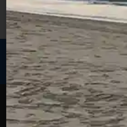
sconto;
I punti sono indicati nella pagina
prodotto;
Seguici sui social
Web
Esperienze
Assistenza
Contatti
Pesca
Clienti
Assistenza
Guide
Un portale
Ecommerce
sulla
Chi
pesca
pensato
ordini@webpesca
Siamo
sportiva
per gli