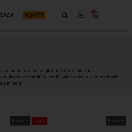
0
BACK
NOVITÀ
l loro nuoto erratico e agli scatti laterali, simulano
no a diverse profondità e condizioni di pesca, risultando ideali
esca in mare!
Esaurito
Esaurito
-30%