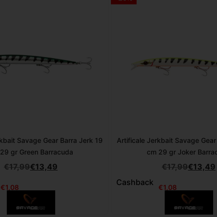
erkbait Savage Gear Barra Jerk 19
Artificale Jerkbait Savage Gear
29 gr Green Barracuda
cm 29 gr Joker Barra
€
17,99
€
13,49
€
17,99
€
13,49
Cashback
€
1,08
€
1,08