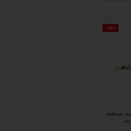
-30%
Artificale J
cm 