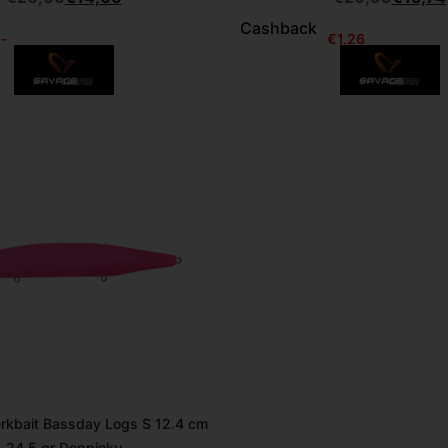
Cashback
-
€
1,26
Jerkbait Bassday Logs S 12.4 cm
24.5 gr Doppinku