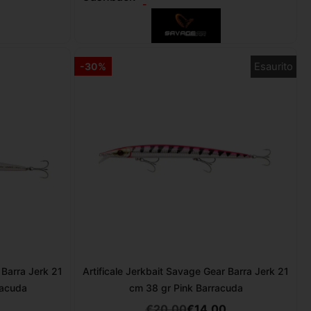
-
Esaurito
-30%
 Barra Jerk 21
Artificale Jerkbait Savage Gear Barra Jerk 21
racuda
cm 38 gr Pink Barracuda
€
20,00
€
14,00