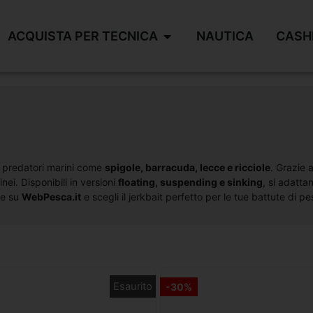
ACQUISTA PER TECNICA
NAUTICA
CASH
re predatori marini come
spigole, barracuda, lecce e ricciole
. Grazie a
ei. Disponibili in versioni
floating, suspending e sinking
, si adatta
ne su
WebPesca.it
e scegli il jerkbait perfetto per le tue battute di p
Esaurito
-30%