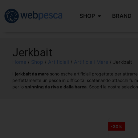
SHOP
BRAND
Jerkbait
Home
/
Shop
/
Artificiali
/
Artificiali Mare
/ Jerkbait
I
jerkbait da mare
sono esche artificiali progettate per attrar
perfettamente un pesce in difficoltà, scatenando attacchi fulmin
per lo
spinning da riva o dalla barca
. Scopri la nostra selezio
-30%