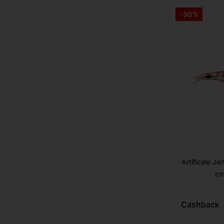
-30%
Artificale J
cm
Cashback