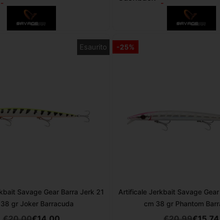
-
-
Esaurito
-25%
erkbait Savage Gear Barra Jerk 21
Artificale Jerkbait Savage Gear
38 gr Joker Barracuda
cm 38 gr Phantom Bar
€
20,00
€
14,00
€
20,99
€
15,74