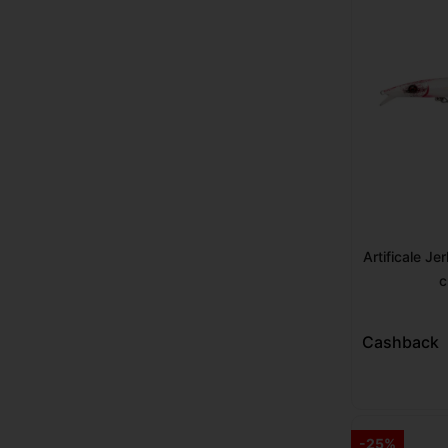
Artificale J
c
Cashback
-25%