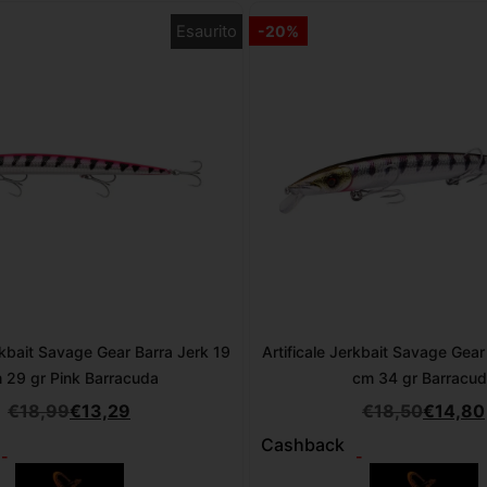
Esaurito
-20%
erkbait Savage Gear Barra Jerk 19
Artificale Jerkbait Savage Gear
 29 gr Pink Barracuda
cm 34 gr Barracu
€
18,99
€
13,29
€
18,50
€
14,80
Cashback
-
-