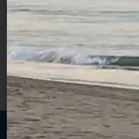
ISCRIVITI E RICEVI 3,50€ DI
SCONTO >
Per ogni acquisto accumuli ulteriori
punti;
Utilizza i punti per ricevere uno
sconto;
I punti sono indicati nella pagina
prodotto;
Seguici sui social