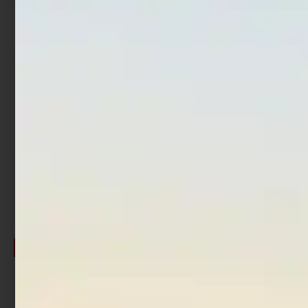
Fluorocarbon Herakles
Fluorocarbon Line System
Trout Area XF 30 mt
Sea Bass Shock Leader FC
30 mt Clear
€
12,50
€
8,75
€
11,90
€
7,14
Cashback
-
Cashback
-
fino al 40%
fino al 45%