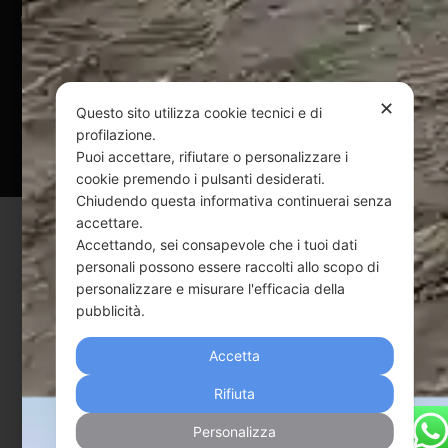
@ Copyright 2024 Webpesca è un brand Intent di Federico
Andrenacci P.Iva 01917920678
Via G. Galilei n. 2 – 64018 Tortoreto TE | REA TE-168019 |
Mail:
info@webpesca.it
| Pec:
federicoandrenacci@pec.it
✕
Questo sito utilizza cookie tecnici e di
profilazione.
Questo sito è protetto da Google reCAPTCHA
Puoi accettare, rifiutare o personalizzare i
v3,
Privacy Policy
e
Terms of Service
di Google.
cookie premendo i pulsanti desiderati.
Chiudendo questa informativa continuerai senza
accettare.
Accettando, sei consapevole che i tuoi dati
personali possono essere raccolti allo scopo di
personalizzare e misurare l'efficacia della
pubblicità.
Accetta
Rifiuta
Personalizza