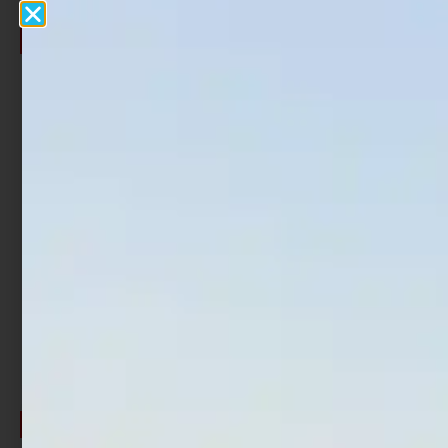
fino al 20%
fino al 30%
Fluorocarbon Fishing
Fluorocarbon Fishing
Ferrari Take Akashi 225 mt
Ferrari Take Akashi 50 mt
€
11,60
-
€
26,40
€
3,64
-
€
6,32
Cashback
Cashback
€
3,18
€
0,51
fino al 30%
fino al 40%