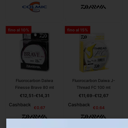
fino al 10%
fino al 15%
Fluorocarbon Daiwa
Fluorocarbon Daiwa J-
Finesse Brave 80 mt
Thread FC 100 mt
€
12,51
-
€
14,31
€
11,69
-
€
12,67
Cashback
Cashback
€
0,67
€
0,64