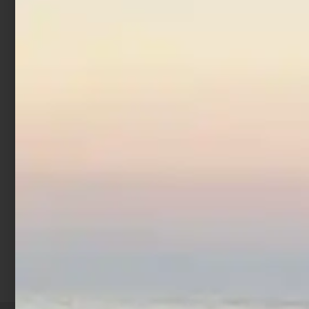
Fluorocarbon Line System
Fluorocarbon Line System
Shock Leader FC 50 mt
Trout Area FC 120 mt
€
10,80
-
€
14,10
€
14,50
€
7,98
Cashback
Cashback
-
-
Prec
1
2
3
Suc