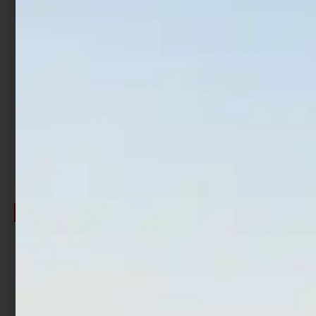
Pastura Trabucco GNT
Pastura Trabucco GNT
Feeder Expert Betaine 1 kg
Feeder Expert Carp
Method 1 kg
€
4,90
€
4,17
€
4,90
€
4,17
Cashback
€
0,42
Cashback
€
0,37
-15%