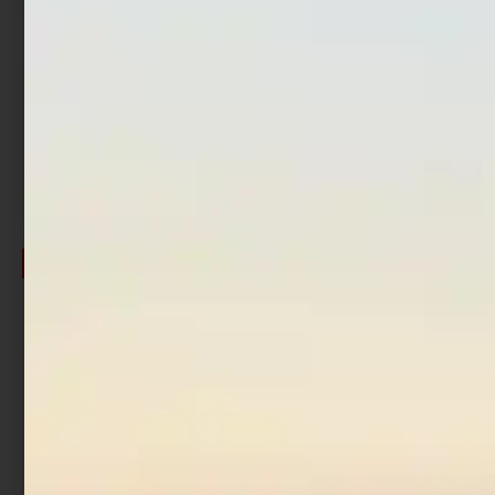
Pastura Trabucco GNT
Pastura Trabucco GNT
Feeder Expert Krill 1 kg
Match Expert Alborella 1
kg
€
4,90
€
4,17
€
5,90
Cashback
€
0,42
Cashback
€
0,21
-20%
Pastura Trabucco GNT
Pastura Trabucco GNT
Match Expert Big Breme 1
Match Expert Breme