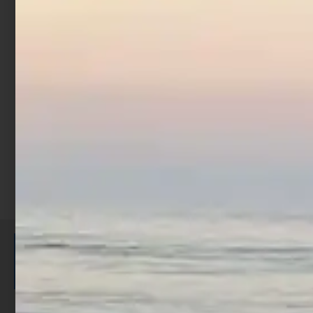
kg
Competition Black 1 kg
€
4,19
€
3,35
€
4,90
Cashback
Cashback
€
0,17
€
0,57
Prec
1
2
3
Suc
ISCRIVITI E RICEVI 3,50€ DI
SCONTO >