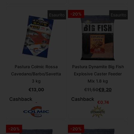
-20%
Esaurito
Esaurito
Pastura Colmic Rossa
Pastura Dynamite Big Fish
Cavedano/Barbo/Savetta
Explosive Caster Feeder
3 kg
Mix 1.8 kg
€
13,00
€
11,50
€
9,20
Cashback
Cashback
-
€
0,74
-20%
-20%