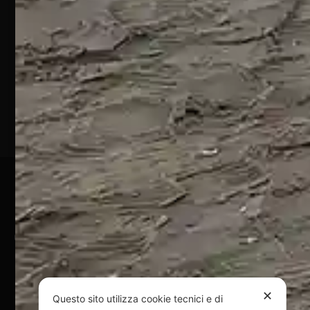
432
64028
Silvi
Marina
(TE)
P.Iva
01828920676
Pagamenti Sicuri
@ Copyright 2024 Webpesca è un brand Intent di Federico
Andrenacci P.Iva 01917920678
Via G. Galilei n. 2 – 64018 Tortoreto TE | REA TE-168019 |
Mail:
info@webpesca.it
| Pec:
federicoandrenacci@pec.it
✕
Questo sito utilizza cookie tecnici e di