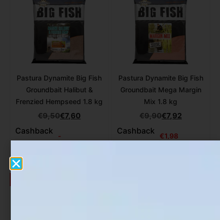
Pastura Dynamite Big Fish
Pastura Dynamite Big Fish
Groundbait Halibut &
Groundbait Mega Margin
Frenzied Hempseed 1.8 kg
Mix 1.8 kg
€
9,50
€
7,60
€
9,90
€
7,92
Cashback
Cashback
-
€
1,98
-15%
-15%