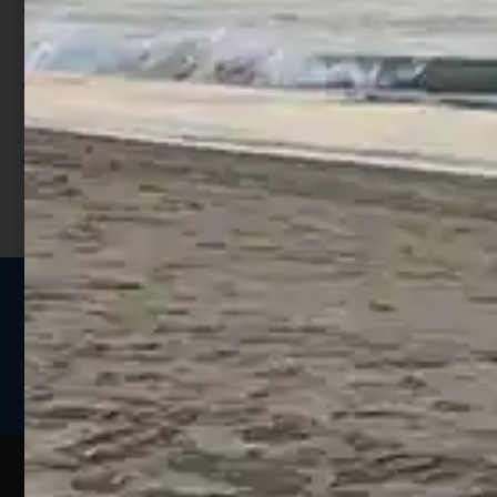
Per ogni acquisto accumuli ulteriori
punti;
Utilizza i punti per ricevere uno
sconto;
I punti sono indicati nella pagina
prodotto;
Seguici sui social
Web
Esperienze
Assistenza
Contatti