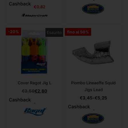
Cashback
€
0,82
-20%
fino al 50%
Esaurito
Cover Ragot Jig L
Piombo Lineaeffe Squid
Jigs Lead
€
3,50
€
2,80
€
3,45
-
€
5,25
Cashback
-
Cashback
-