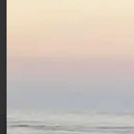
Totanara Egi Daiwa
Totanara Egi Daiwa
Emeraldas Amorous 3.5
Emeraldas Amorous 3.5
Keimura Vitamin Copper
Pink Glow Hustle Night
€
12,50
€
10,63
€
12,50
€
10,63
Cashback
Cashback
€
0,52
€
0,52
Prec
1
2
3
…
13
Suc
ISCRIVITI E RICEVI 3,50€ DI