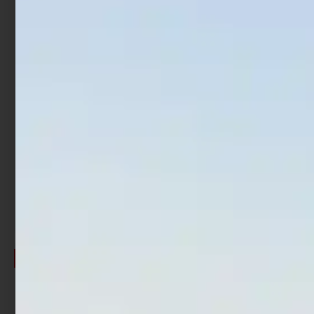
Totanara Egi Daiwa
Totanara Egi Daiwa
Emeraldas Amorous 3.5
Emeraldas Amorous 3.5
Glow Orange Shrimp
Glow Sky Shrimp
€
12,50
€
10,63
€
12,50
€
10,63
Cashback
Cashback
€
0,52
€
0,52
-15%
-15%
Esaurito