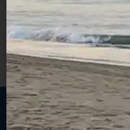
SCONTO >
Per ogni acquisto accumuli ulteriori
punti;
Utilizza i punti per ricevere uno
sconto;
I punti sono indicati nella pagina
prodotto;
Seguici sui social