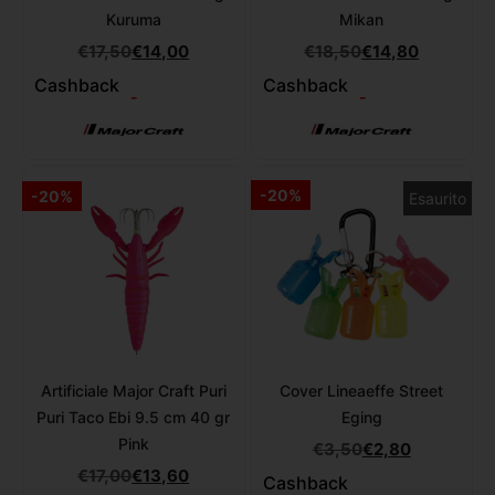
Kuruma
Mikan
€
17,50
€
14,00
€
18,50
€
14,80
Cashback
Cashback
-
-
-20%
-20%
Esaurito
Artificiale Major Craft Puri
Cover Lineaeffe Street
Puri Taco Ebi 9.5 cm 40 gr
Eging
Pink
€
3,50
€
2,80
€
17,00
€
13,60
Cashback
-