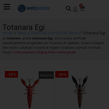
0
Totanara Egi
Home
/
Shop
/
Artificiali
/
Artificiali Mare
/ Totanara Egi
Le
totanare,
anche
chiamate Egi,
sono esche artificiali
specificamente progettate per la pesca di calamari, totani e seppie.
Nel nostro catalogo troverai le migliori totanare a prezzi scontati.
Scopri
come pescare a Eging nella nostra giuda
-20%
-20%
Esaurito