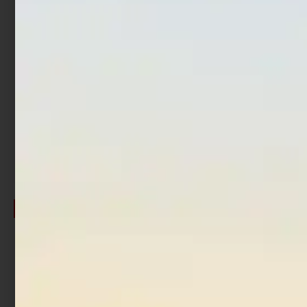
Totanara Egi Daiwa
Totanara Egi Daiwa
Emeraldas Amorous 3.5
Emeraldas Amorous 3.5
Gold Pink
Keimura Gloss Shrimp
€
12,50
€
10,63
€
12,50
€
10,63
Cashback
Cashback
€
0,52
€
0,52
-15%
-15%
Esaurito