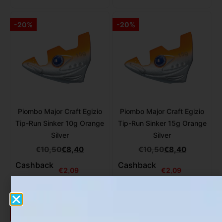
-20%
-20%
Piombo Major Craft Egizio
Piombo Major Craft Egizio
Tip-Run Sinker 10g Orange
Tip-Run Sinker 15g Orange
Silver
Silver
€
10,50
€
8,40
€
10,50
€
8,40
Cashback
Cashback
€
2,09
€
2,09
-15%
-15%