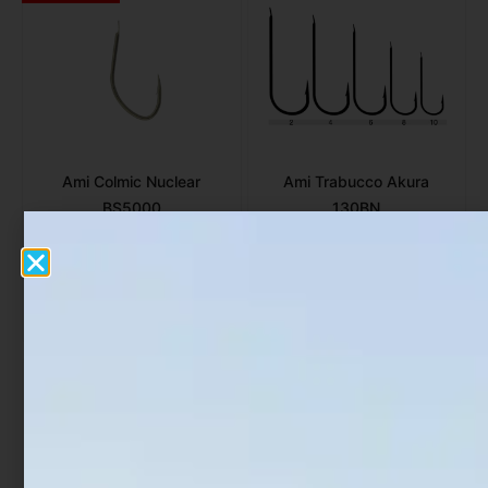
Ami Colmic Nuclear
Ami Trabucco Akura
BS5000
130BN
€
3,30
€
2,97
€
1,90
Cashback
Cashback
-
-