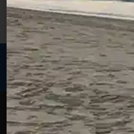
sconto;
I punti sono indicati nella pagina
prodotto;
Seguici sui social
Web
Esperienze
Assistenza
Contatti
Pesca
Clienti
Assistenza
Guide
Un portale
Ecommerce
sulla
Chi
pesca
pensato
ordini@webpesca
Siamo
sportiva