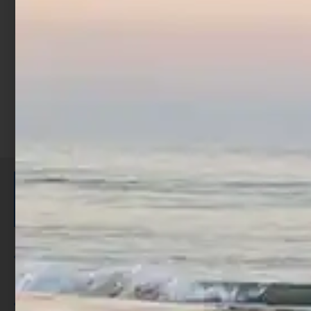
Prec
1
2
3
Suc
ISCRIVITI E RICEVI 3,50€ DI
SCONTO >
Per ogni acquisto accumuli ulteriori
punti;
Utilizza i punti per ricevere uno