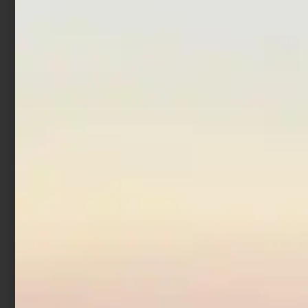
200NY
200NY
€
1,90
€
1,62
-
€
1,90
Cashback
Cashback
-
€
0,23
Ami Trabucco Akura 3000
Ami Trabucco Akura
G
5000N
€
1,90
€
1,90
Cashback
Cashback
€
0,08
€
0,23