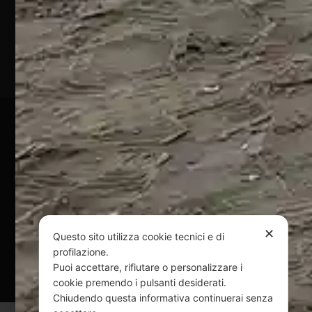
Marina
(TE)
P.Iva
01828920676
Pagamenti Sicuri
@ Copyright 2024 Webpesca è un brand Intent di Federico
Andrenacci P.Iva 01917920678
Via G. Galilei n. 2 – 64018 Tortoreto TE | REA TE-168019 |
Mail:
info@webpesca.it
| Pec:
federicoandrenacci@pec.it
✕
Questo sito utilizza cookie tecnici e di
profilazione.
Questo sito è protetto da Google reCAPTCHA
Puoi accettare, rifiutare o personalizzare i
v3,
Privacy Policy
e
Terms of Service
di Google.
cookie premendo i pulsanti desiderati.
Chiudendo questa informativa continuerai senza