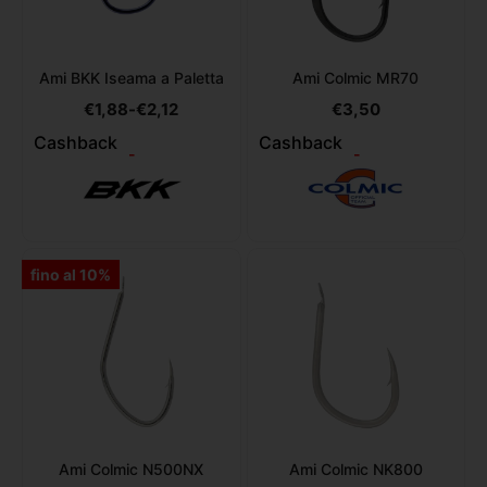
Ami BKK Iseama a Paletta
Ami Colmic MR70
€
1,88
-
€
2,12
€
3,50
Cashback
Cashback
-
-
fino al 10%
Ami Colmic N500NX
Ami Colmic NK800