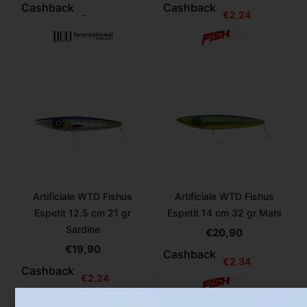
Cashback
Cashback
-
€
2,24
Artificiale WTD Fishus
Artificiale WTD Fishus
Espetit 12.5 cm 21 gr
Espetit 14 cm 32 gr Mahi
Sardine
€
20,90
€
19,90
Cashback
€
2,34
Cashback
€
2,24