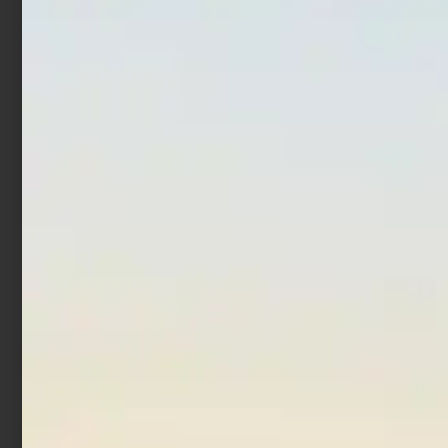
Artificiale WTD Fishus
Artificiale WTD Fishus
Espetit 7 cm 6.8 gr Grey
Espetit 7 cm 6.8 gr Psycho
Cuda
Shrimp
€
17,90
€
17,90
Cashback
Cashback
€
2,01
€
2,01