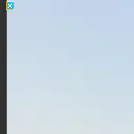
Artificiale WTD Fishus
Artificiale WTD Fishus
Espetit 14 cm 32 gr
Espetit 7 cm 6.8 gr Ayu
Mimetic Tuny
€
17,90
€
20,90
Cashback
€
2,01
Cashback
€
2,34