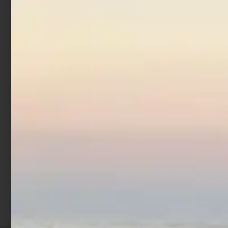
Artificiale WTD Fishus
Artificiale WTD Fishus
Espetron 19.5 cm 45 gr
Espetron 19.5 cm 45 gr
Mackerel
Sardine
€
24,90
€
24,90
Cashback
Cashback
€
2,80
€
2,80
Prec
1
2
3
…
9
Suc