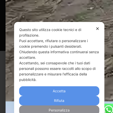
@ Copyright 2024 Webpesca è un brand Intent di Federico
Andrenacci P.Iva 01917920678
Via G. Galilei n. 2 – 64018 Tortoreto TE | REA TE-168019 |
Mail:
info@webpesca.it
| Pec:
federicoandrenacci@pec.it
✕
Questo sito utilizza cookie tecnici e di
profilazione.
Questo sito è protetto da Google reCAPTCHA
Puoi accettare, rifiutare o personalizzare i
v3,
Privacy Policy
e
Terms of Service
di Google.
cookie premendo i pulsanti desiderati.
Chiudendo questa informativa continuerai senza
accettare.
Accettando, sei consapevole che i tuoi dati
personali possono essere raccolti allo scopo di
personalizzare e misurare l'efficacia della
pubblicità.
Accetta
Rifiuta
Personalizza