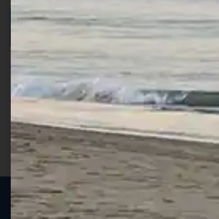
ISCRIVITI E RICEVI 3,50€ DI
SCONTO >
Per ogni acquisto accumuli ulteriori
punti;
Utilizza i punti per ricevere uno
sconto;
I punti sono indicati nella pagina
prodotto;
Seguici sui social