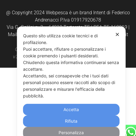
@ Copyright 2024 Webpesca è un brand Intent di Federico
Andrenacci P.Iva 01917920678
Via G. Galilei n. 2 – 64018 Tortoreto TE | REA TE-168019 |
✕
Mail:
info@webpesca.it
| Pec:
federicoandrenacci@pec.it
Questo sito utilizza cookie tecnici e di
profilazione.
Questo sito è protetto da Google reCAPTCHA
Puoi accettare, rifiutare o personalizzare i
cookie premendo i pulsanti desiderati.
v3,
Privacy Policy
e
Terms of Service
di Google.
Chiudendo questa informativa continuerai senza
accettare.
Accettando, sei consapevole che i tuoi dati
personali possono essere raccolti allo scopo di
personalizzare e misurare l'efficacia della
pubblicità.
Accetta
Rifiuta
Personalizza