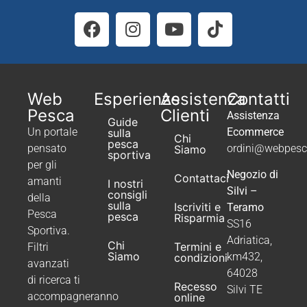
Web
Esperienze
Assistenza
Contatti
Pesca
Clienti
Assistenza
Guide
Un portale
Ecommerce
sulla
Chi
pesca
pensato
ordini@webpesca
Siamo
sportiva
per gli
Negozio di
Contattaci
amanti
I nostri
Silvi –
consigli
della
sulla
Iscriviti e
Teramo
Pesca
pesca
Risparmia
SS16
Sportiva.
Adriatica,
Chi
Termini e
Filtri
Siamo
km432,
condizioni
avanzati
64028
di ricerca ti
Recesso
Silvi TE
accompagneranno
online