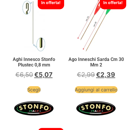
In offerta!
In offerta!
Aghi Innesco Stonfo
Ago Inneschi Sarda Cm 30
Plustec 0,8 mm
Mm 2
€
6,50
€
5,07
€
2,99
€
2,39
Scegli
Aggiungi al carrello