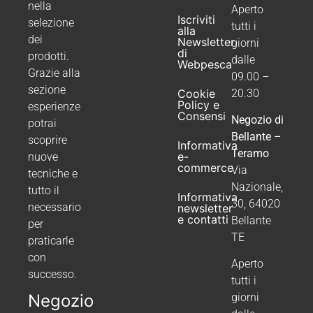
nella
Aperto
Iscriviti
selezione
tutti i
alla
dei
Newsletter
giorni
di
prodotti.
dalle
Webpesca
Grazie alla
09.00 –
sezione
20.30
Cookie
Policy e
esperienze
Consensi
Negozio di
potrai
Bellante –
scoprire
Informativa
Teramo
e-
nuove
commerce
Via
tecniche e
Nazionale,
tutto il
Informativa
30, 64020
necessario
newsletter
e contatti
Bellante
per
TE
praticarle
con
Aperto
successo.
tutti i
Negozio
giorni