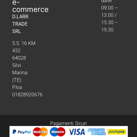
e-
dalle
commerce
09.00 –
13.00 /
D.LARR
15.30 –
TRADE
19.30
SRL
S.S. 16 KM
432
64028
Silvi
Marina
(TE)
P.Iva
01828920676
Pagamenti Sicuri