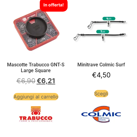
In offerta!
Mascotte Trabucco GNT-S
Minitrave Colmic Surf
Large Square
€
4,50
€
6,90
€
6,21
Scegli
Aggiungi al carrello