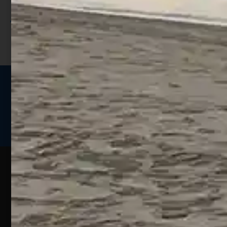
sconto;
I punti sono indicati nella pagina
prodotto;
Seguici sui social
Web
Esperienze
Assistenza
Contatti
Pesca
Clienti
Assistenza
Guide
Un portale
Ecommerce
sulla
Chi
pesca
pensato
ordini@webpesca
Siamo
sportiva
per gli