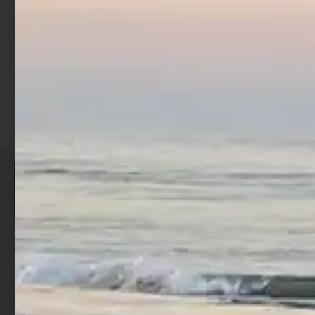
Scegli
ISCRIVITI E RICEVI 3,50€ DI
SCONTO >
Per ogni acquisto accumuli ulteriori
punti;
Utilizza i punti per ricevere uno