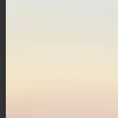
Scegli
Scegli
Ami Trabucco Akura
130BN
€
1,90