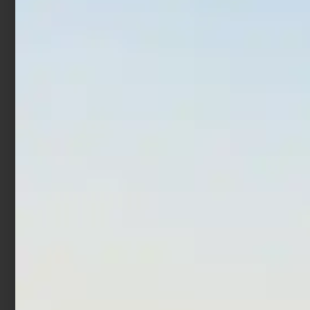
€
1,90
€
1,92
-
Scegli
Scegli
Ami Trabucco Hisashi
Ami Trabucco Hisashi
10607 N
11028 Live Bait
€
2,90
€
2,90