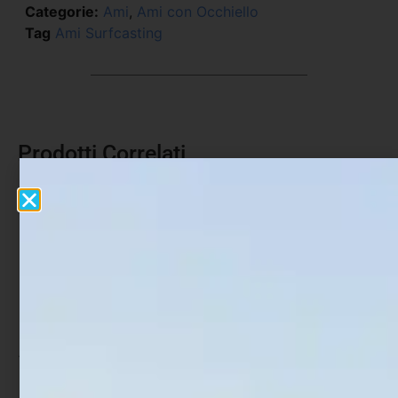
Categorie:
Ami
,
Ami con Occhiello
Tag
Ami Surfcasting
Prodotti Correlati
In offerta!
Ami Trabucco Akura 115R
Ami Trabucco Akura
500BN
€
1,90
€
2,90
-