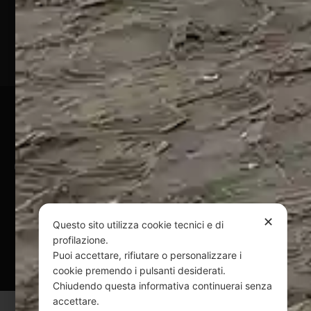
(TE)
P.Iva
01828920676
Pagamenti Sicuri
@ Copyright 2024 Webpesca è un brand Intent di Federico
Andrenacci P.Iva 01917920678
Via G. Galilei n. 2 – 64018 Tortoreto TE | REA TE-168019 |
Mail:
info@webpesca.it
| Pec:
federicoandrenacci@pec.it
✕
Questo sito utilizza cookie tecnici e di
profilazione.
Questo sito è protetto da Google reCAPTCHA
Puoi accettare, rifiutare o personalizzare i
v3,
Privacy Policy
e
Terms of Service
di Google.
cookie premendo i pulsanti desiderati.
Chiudendo questa informativa continuerai senza
accettare.