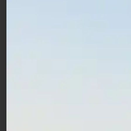
Ami Trabucco Akura 910N
Ami Trabucco Akura
9000N
€
1,90
€
1,52
€
1,90
-
Scegli
Scegli