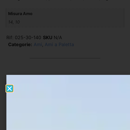
Misura Amo
14, 10
Rif:
025-30-140
SKU
N/A
Categorie:
Ami
,
Ami a Paletta
Prodotti Correlati
In offerta!