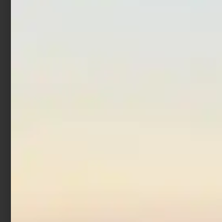
Ami Trabucco Hisashi
Ami Trabucco Hisashi F31
10026 Chinu
Surf BH
€
2,90
€
2,90
Scegli
Scegli