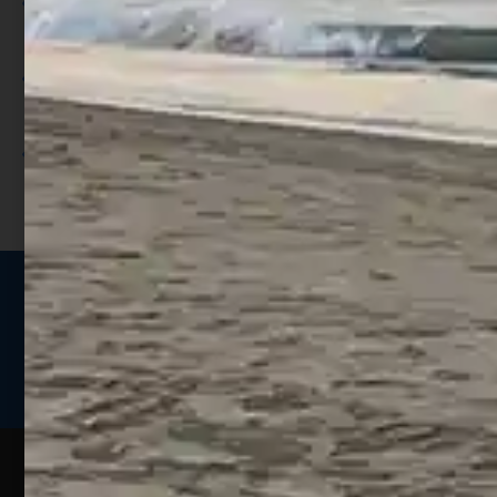
Per ogni acquisto accumuli ulteriori
punti;
Utilizza i punti per ricevere uno
sconto;
I punti sono indicati nella pagina
prodotto;
Seguici sui social
Web
Esperienze
Assistenza
Contatti