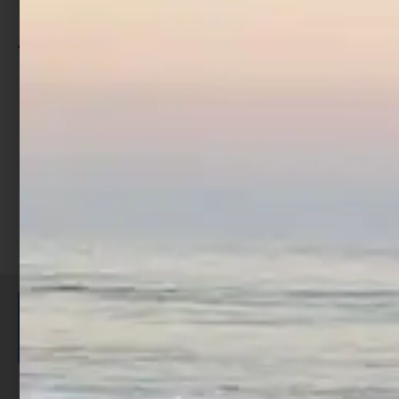
Ami Trabucco XPS 405 XN
€
4,90
Scegli
ISCRIVITI E RICEVI 3,50€ DI
SCONTO >