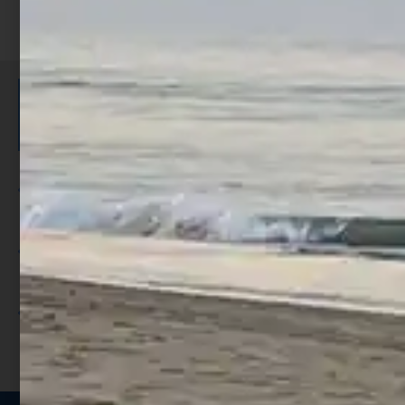
ISCRIVITI E RICEVI 3,50€ DI
SCONTO >
Per ogni acquisto accumuli ulteriori
punti;
Utilizza i punti per ricevere uno
sconto;
I punti sono indicati nella pagina
prodotto;