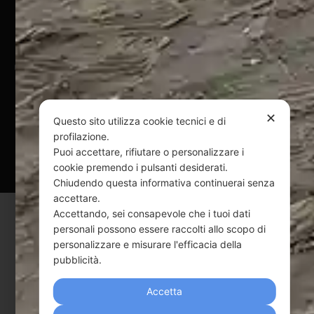
Pagamenti Sicuri
@ Copyright 2024 Webpesca è un brand Intent di Federico
Andrenacci P.Iva 01917920678
Via G. Galilei n. 2 – 64018 Tortoreto TE | REA TE-168019 |
Mail:
info@webpesca.it
| Pec:
federicoandrenacci@pec.it
✕
Questo sito utilizza cookie tecnici e di
profilazione.
Questo sito è protetto da Google reCAPTCHA
Puoi accettare, rifiutare o personalizzare i
v3,
Privacy Policy
e
Terms of Service
di Google.
cookie premendo i pulsanti desiderati.
Chiudendo questa informativa continuerai senza
accettare.
Accettando, sei consapevole che i tuoi dati
personali possono essere raccolti allo scopo di
personalizzare e misurare l'efficacia della
pubblicità.
Accetta