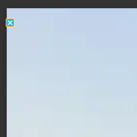
Prodotti Correlati
In offerta!
In offerta!
Ami Trabucco Akura
Ami Trabucco Akura
9000N
500BN
€
1,52
€
1,90
€
1,90
€
1,92
-
-
Scegli
Scegli