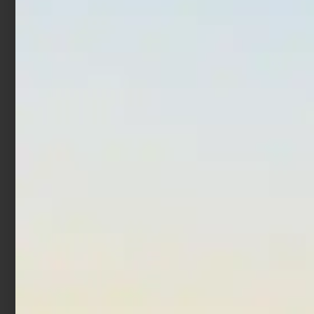
Ami Trabucco Hisashi
Ami Trabucco Hisashi F31
11014
Surf
€
2,90
€
2,90
Scegli
Scegli