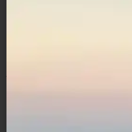
Ami Trabucco XPS 405 XN
€
4,90
Scegli