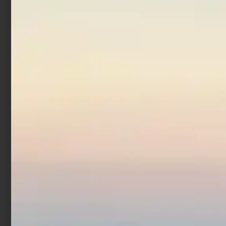
In offerta!
Ami Trabucco Shinken
5170
€
3,68
€
4,90
-
Scegli