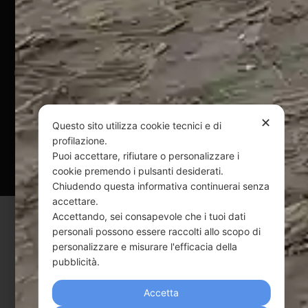
Pagamenti Sicuri
@ Copyright 2024 Webpesca è un brand Intent di Federico
Andrenacci P.Iva 01917920678
Via G. Galilei n. 2 – 64018 Tortoreto TE | REA TE-168019 |
Mail:
info@webpesca.it
| Pec:
federicoandrenacci@pec.it
✕
Questo sito utilizza cookie tecnici e di
profilazione.
Questo sito è protetto da Google reCAPTCHA
Puoi accettare, rifiutare o personalizzare i
v3,
Privacy Policy
e
Terms of Service
di Google.
cookie premendo i pulsanti desiderati.
Chiudendo questa informativa continuerai senza
accettare.
Accettando, sei consapevole che i tuoi dati
personali possono essere raccolti allo scopo di
personalizzare e misurare l'efficacia della
pubblicità.
Accetta