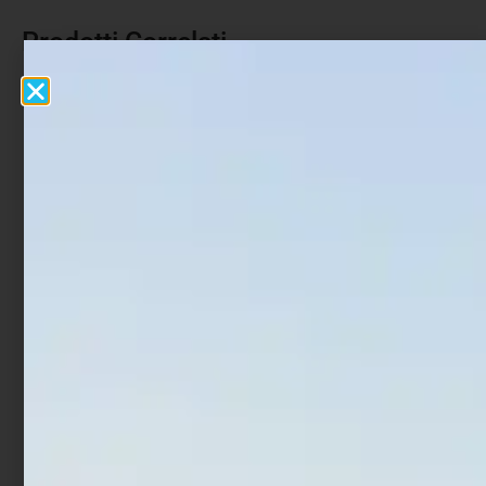
Prodotti Correlati
In offerta!
In offerta!
Ami Trabucco Akura
Ami Trabucco Akura
9000N
500BN
€
1,52
€
1,90
€
1,90
€
1,92
-
-
Scegli
Scegli