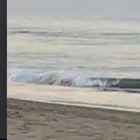
ISCRIVITI E RICEVI 3,50€ DI
SCONTO >
Per ogni acquisto accumuli ulteriori
punti;
Utilizza i punti per ricevere uno
sconto;
I punti sono indicati nella pagina
prodotto;