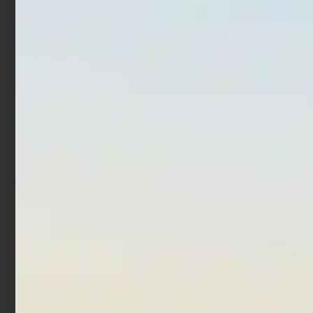
Ami Trabucco Akura 535N
Ami Trabucco Hisashi F31
Surf BH
€
1,90
€
2,90
Scegli
Scegli