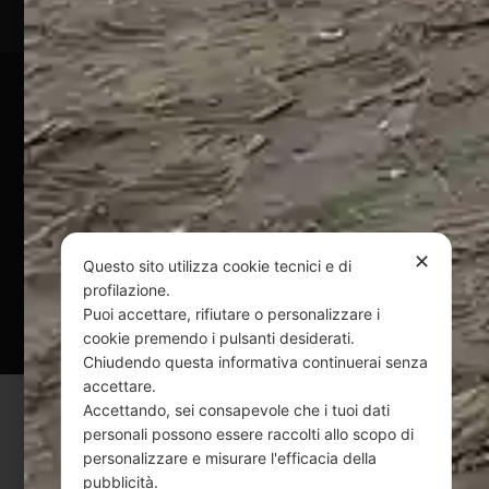
Pagamenti Sicuri
@ Copyright 2024 Webpesca è un brand Intent di Federico
Andrenacci P.Iva 01917920678
Via G. Galilei n. 2 – 64018 Tortoreto TE | REA TE-168019 |
Mail:
info@webpesca.it
| Pec:
federicoandrenacci@pec.it
✕
Questo sito utilizza cookie tecnici e di
profilazione.
Questo sito è protetto da Google reCAPTCHA
Puoi accettare, rifiutare o personalizzare i
v3,
Privacy Policy
e
Terms of Service
di Google.
cookie premendo i pulsanti desiderati.
Chiudendo questa informativa continuerai senza
accettare.
Accettando, sei consapevole che i tuoi dati
personali possono essere raccolti allo scopo di
personalizzare e misurare l'efficacia della
pubblicità.