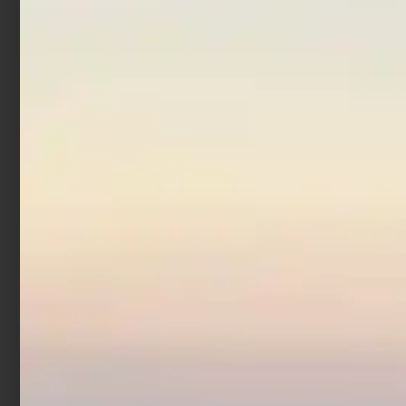
Ami Trabucco Akura
200NY
€
1,90
Scegli