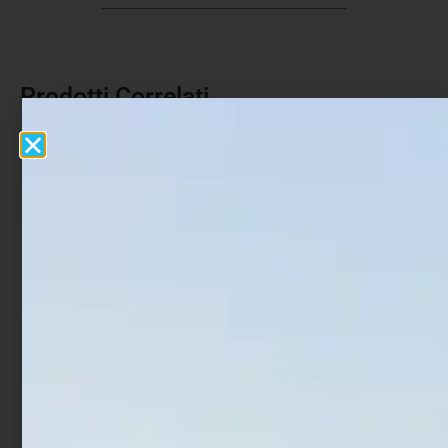
Prodotti Correlati
In offerta!
Ancoretta Trabucco
Ami Trabucco Akura
Shinken T-46TN
9000N
€
4,90
€
1,52
€
1,90
-
Scegli
Scegli