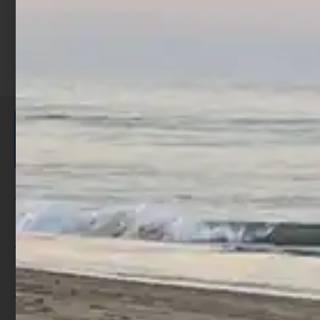
ISCRIVITI E RICEVI 3,50€ DI
SCONTO >
Per ogni acquisto accumuli ulteriori
punti;
Utilizza i punti per ricevere uno
sconto;
I punti sono indicati nella pagina
prodotto;