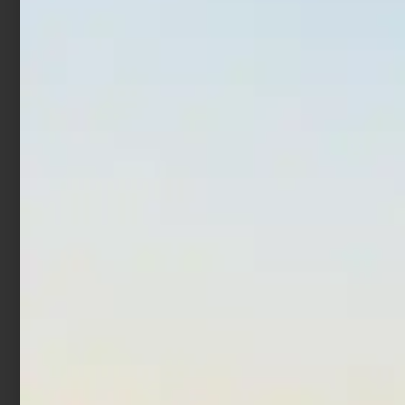
Ami Trabucco Hisashi
Ami Trabucco Hisashi
11014
10607 N
€
2,90
€
2,90
Scegli
Scegli