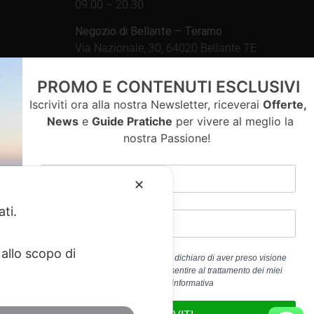
09.00 – 20.30
Negozio di Bellante – Teramo
Via Nazionale, 30, 64020 Bellante TE
Aperto tutti i giorni dalle
PROMO E CONTENUTI ESCLUSIVI
09.00 – 13.00 / 15.30 – 19.30
Iscriviti ora alla nostra Newsletter, riceverai
Offerte,
News
e
Guide Pratiche
per vivere al meglio la
nostra Passione!
contatti
✕
ati.
allo scopo di
Cliccando sul pulsante “ISCRIVITI” dichiaro di aver preso visione
dell’
Informativa Privacy
e di acconsentire al trattamento dei miei
a 01917920678
dati personali per la finalità b) dell’informativa
edericoandrenacci@pec.it