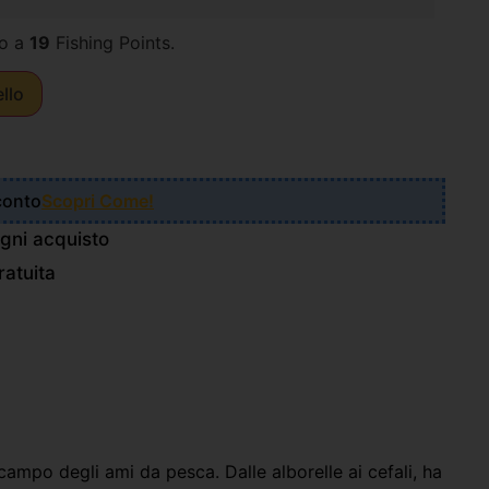
o a
19
Fishing Points.
ello
Sconto
Scopri Come!
gni acquisto
atuita
campo degli ami da pesca. Dalle alborelle ai cefali, ha