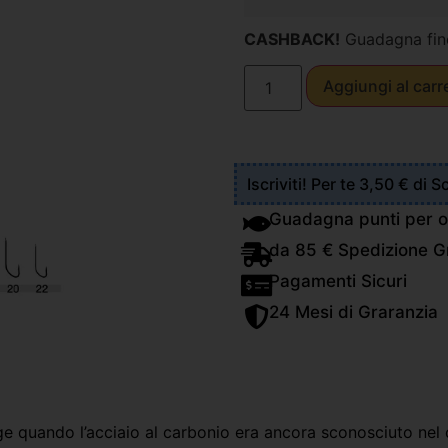
CASHBACK!
Guadagna fin
Aggiungi al carr
Iscriviti! Per te 3,50 € di 
Guadagna punti per o
da 85 € Spedizione Gr
Pagamenti Sicuri
24 Mesi di Graranzia
uge quando l’acciaio al carbonio era ancora sconosciuto nel 