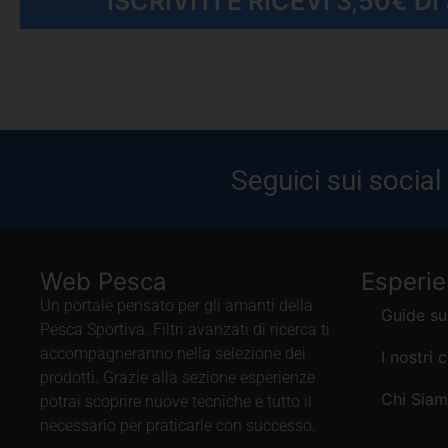
ISCRIVITI E RICEVI 3,50€ D
Seguici sui social
Web Pesca
Esperi
Un portale pensato per gli amanti della
Guide su
Pesca Sportiva. Filtri avanzati di ricerca ti
accompagneranno nella selezione dei
I nostri 
prodotti. Grazie alla sezione esperienze
Chi Sia
potrai scoprire nuove tecniche e tutto il
necessario per praticarle con successo.