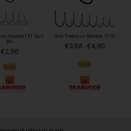
co Hisashi F31 Surf
Ami Trabucco Shinken 5170
BH
€
3,68
€
4,90
-
€
2,90
Scegli
Scegli
accumuli ulteriori punti;