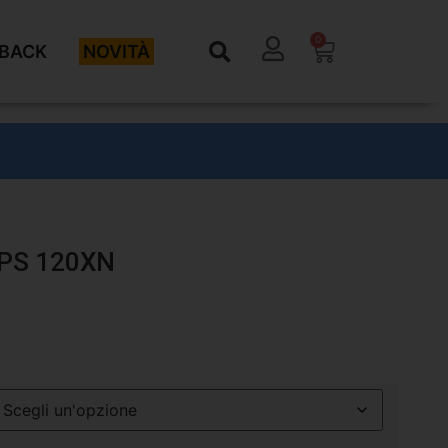
0
BACK
NOVITÀ
PS 120XN