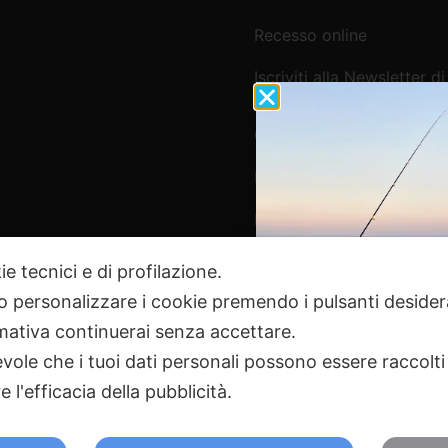
Recesso online
Iscriviti alla Newsletter di
Webpesca
Cookie Policy e Consensi
Informativa e-commerce
Informativa newsletter e 
ie tecnici e di profilazione.
 o personalizzare i cookie premendo i pulsanti desider
Pagamenti Sicuri
ativa continuerai senza accettare.
ole che i tuoi dati personali possono essere raccolti 
 l'efficacia della pubblicità.
2024 Webpesca è un brand Intent di Federico Andrenacci P.Iv
18 Tortoreto TE | REA TE-168019 | Mail:
info@webpesca.it
| Pec:
f