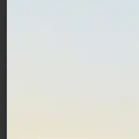
In offerta!
Ami Trabucco Hisashi F31
Ami Trabucco Shinken
Surf
5170
€
2,90
€
3,68
€
4,90
-
Scegli
Scegli