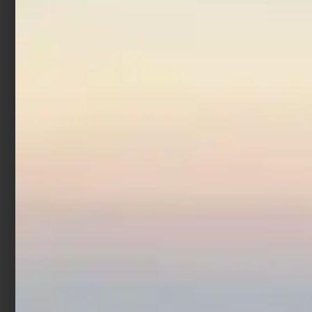
Ami Legati Trabucco
Hisashi 10026
€
6,90
Scegli