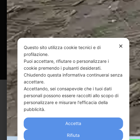
@ Copyright 2024 Webpesca è un brand Intent di Federico
Andrenacci P.Iva 01917920678
Via G. Galilei n. 2 – 64018 Tortoreto TE | REA TE-168019 |
Mail:
info@webpesca.it
| Pec:
federicoandrenacci@pec.it
✕
Questo sito utilizza cookie tecnici e di
profilazione.
Questo sito è protetto da Google reCAPTCHA
Puoi accettare, rifiutare o personalizzare i
v3,
Privacy Policy
e
Terms of Service
di Google.
cookie premendo i pulsanti desiderati.
Chiudendo questa informativa continuerai senza
accettare.
Accettando, sei consapevole che i tuoi dati
personali possono essere raccolti allo scopo di
personalizzare e misurare l'efficacia della
pubblicità.
Accetta
Rifiuta