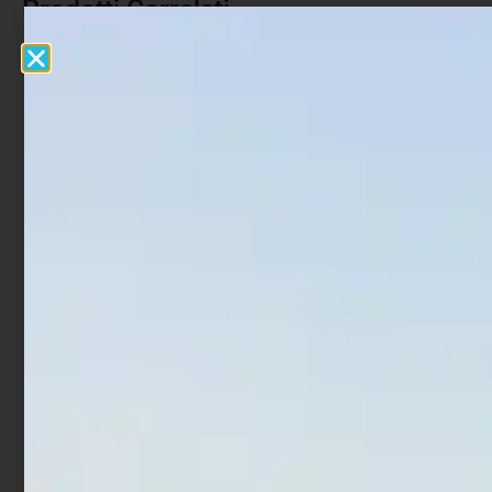
Prodotti Correlati
In offerta!
Ami Trabucco Akura
Ami Trabucco Shinken C5
500BN
53265
€
1,90
€
1,92
€
2,90
-
Scegli
Scegli