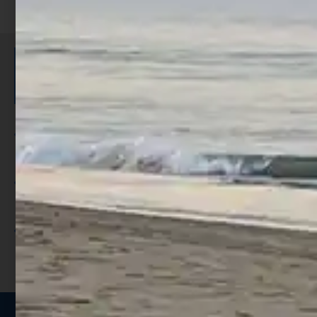
ISCRIVITI E RICEVI 3,50€ DI
SCONTO >
Per ogni acquisto accumuli ulteriori
punti;
Utilizza i punti per ricevere uno
sconto;
I punti sono indicati nella pagina
prodotto;