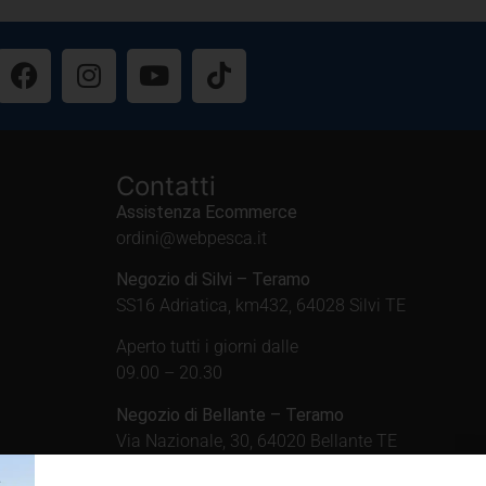
Contatti
Assistenza Ecommerce
ordini@webpesca.it
Negozio di Silvi – Teramo
SS16 Adriatica, km432, 64028 Silvi TE
Aperto tutti i giorni dalle
09.00 – 20.30
Negozio di Bellante – Teramo
Via Nazionale, 30, 64020 Bellante TE
Aperto tutti i giorni dalle