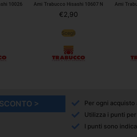
shi 10026
Ami Trabucco Hisashi 10607 N
Ami Trab
€
2,90
Scegli
I SCONTO >
Per ogni acquisto 
Utilizza i punti pe
I punti sono indica