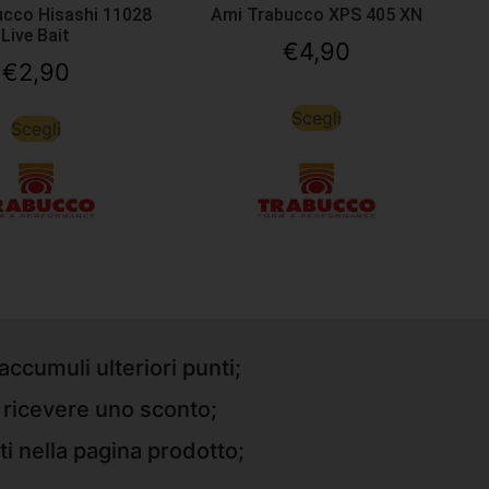
ucco Hisashi 11028
Ami Trabucco XPS 405 XN
Live Bait
€
4,90
€
2,90
Scegli
Scegli
accumuli ulteriori punti;
r ricevere uno sconto;
ti nella pagina prodotto;