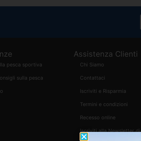
enze
Assistenza Clienti
lla pesca sportiva
Chi Siamo
consigli sulla pesca
Contattaci
mo
Iscriviti e Risparmia
Termini e condizioni
Recesso online
Iscriviti alla Newsletter di
Webpesca