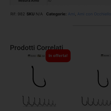
Misura Amo
10
Rif:
982
SKU
N/A
Categorie:
Ami
,
Ami con Occhiell
Prodotti Correlati
In offerta!