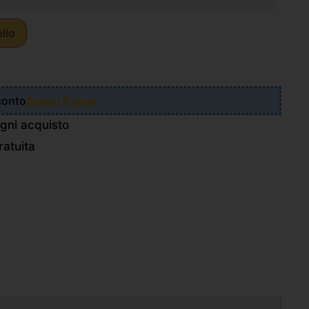
ello
Sconto
Scopri Come!
gni acquisto
atuita