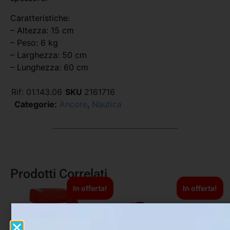
Caratteristiche:
– Altezza: 15 cm
– Peso: 6 kg
– Larghezza: 50 cm
– Lunghezza: 60 cm
Rif:
01.143.06
SKU
2161716
Categorie:
Ancore
,
Nautica
Prodotti Correlati
In offerta!
In offerta!