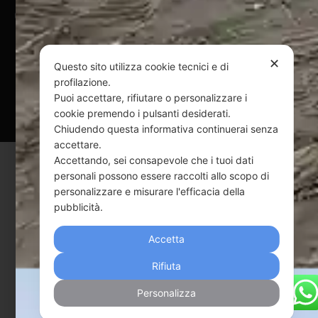
@ Copyright 2024 Webpesca è un brand Intent di Federico
Andrenacci P.Iva 01917920678
Via G. Galilei n. 2 – 64018 Tortoreto TE | REA TE-168019 |
✕
Mail:
info@webpesca.it
| Pec:
federicoandrenacci@pec.it
Questo sito utilizza cookie tecnici e di
profilazione.
Puoi accettare, rifiutare o personalizzare i
Questo sito è protetto da Google reCAPTCHA
cookie premendo i pulsanti desiderati.
v3,
Privacy Policy
e
Terms of Service
di Google.
Chiudendo questa informativa continuerai senza
accettare.
Accettando, sei consapevole che i tuoi dati
personali possono essere raccolti allo scopo di
personalizzare e misurare l'efficacia della
pubblicità.
Accetta
Rifiuta
Personalizza