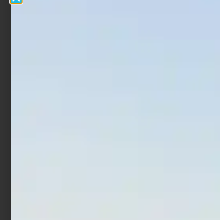
Giubbotto Salvagente
Kit Albatros segnali di
Osculati Florida 150N
soccorso 3 Miglia
Junior 30-50 kg
€
37,50
€
30,00
€
24,00
€
18,48
Leggi tutto
Aggiungi al carrello
In offerta!
In offerta!