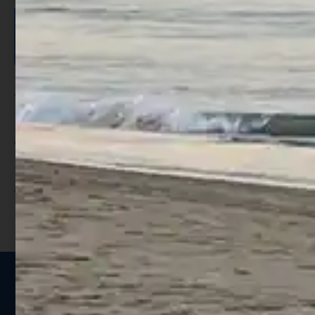
ISCRIVITI E RICEVI 3,50€ DI
SCONTO >
Per ogni acquisto accumuli ulteriori
punti;
Utilizza i punti per ricevere uno
sconto;
I punti sono indicati nella pagina
prodotto;
Seguici sui social