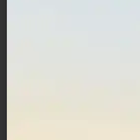
Kit Albatros segnali di
Zattera Eurovinil Italy
soccorso 6-12-50 Miglia
Compact-Dry 6 persone
€
110,00
€
83,00
€
924,00
€
664,00
Aggiungi al carrello
Aggiungi al carrello
In offerta!