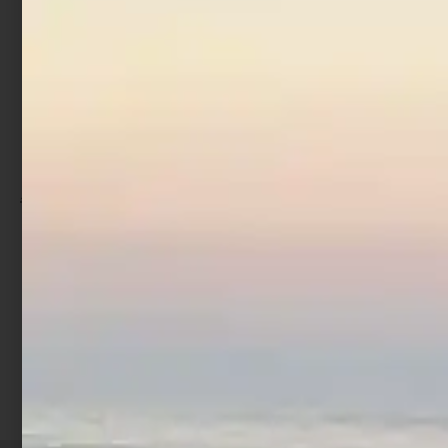
Zattera Eurovinil Italy
Compact-Dry 8 persone
€
1.015,00
€
725,00
Leggi tutto