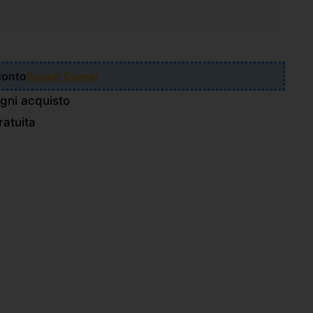
Sconto
Scopri Come!
gni acquisto
atuita