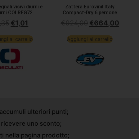
gnali visivi diurni e
Zattera Eurovinil Italy
urni COLREG72
Compact-Dry 6 persone
,35
€
1,01
€
924,00
€
664,00
ngi al carrello
Aggiungi al carrello
accumuli ulteriori punti;
r ricevere uno sconto;
ti nella pagina prodotto;