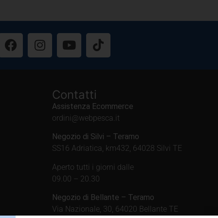
Contatti
Assistenza Ecommerce
ordini@webpesca.it
Negozio di Silvi – Teramo
SS16 Adriatica, km432, 64028 Silvi TE
Aperto tutti i giorni dalle
09.00 – 20.30
Negozio di Bellante – Teramo
Via Nazionale, 30, 64020 Bellante TE