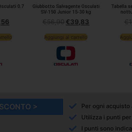
sculati 0.7
Giubbotto Salvagente Osculati
Tabella se
SV-150 Junior 15-30 kg
nott
,56
€
56,90
€
39,83
€
1
rrello
Aggiungi al carrello
Aggiu
I SCONTO >
Per ogni acquisto 
Utilizza i punti pe
I punti sono indica