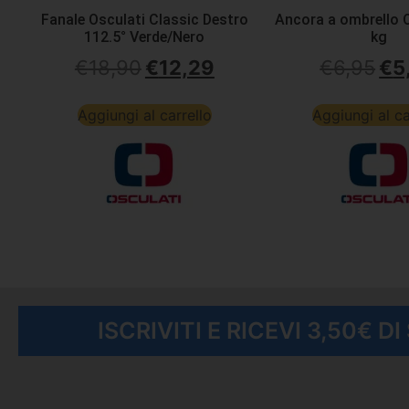
Fanale Osculati Classic Destro
Ancora a ombrello O
112.5° Verde/Nero
kg
€
18,90
€
12,29
€
6,95
€
5
Aggiungi al carrello
Aggiungi al ca
ISCRIVITI E RICEVI 3,50€ D