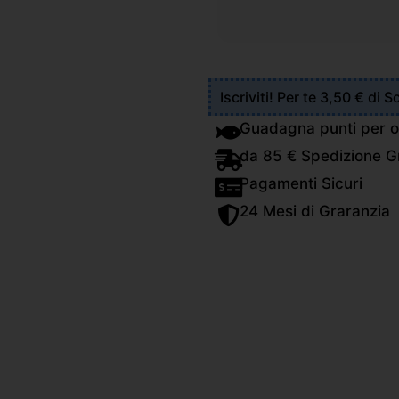
Iscriviti! Per te 3,50 € di 
Guadagna punti per o
da 85 € Spedizione Gr
Pagamenti Sicuri
24 Mesi di Graranzia