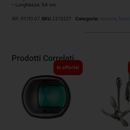
– Lunghezza: 54 cm
Rif:
01.110.07
SKU
2213227
Categorie:
Ancore
,
Naut
Prodotti Correlati
In offerta!