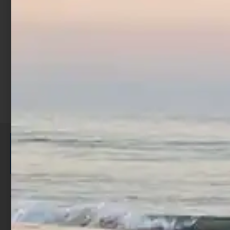
€
8,90
Aggiungi al carrello
ISCRIVITI E RICEVI 3,50€ DI
SCONTO >
Per ogni acquisto accumuli ulteriori
punti;