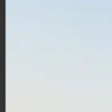
Aggiungi al carrello
Aggiungi al carrello
In offerta!
In offerta!
Artificiale Hardbait Molix
Artificiale Metal Jig Molix
MTW 13 cm 47 gr Flying
Jugulo Wide Casting 5.5
Chart
cm 20 gr Pearl Gold
€
16,50
€
9,90
€
15,00
€
12,00