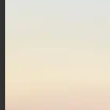
Leggi tutto
Aggiungi al carrello
Artificiale Darter Jerk
Rapture Bay Rush 9 cm 10
gr Acciuga