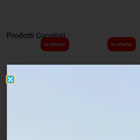
Prodotti Correlati
In offerta!
In offerta!
Artificiale Jerkbait Duo
Artificiale Shad Nikko
Tide Minnow Lance S SW
Minnow 3.75″ – 9.5 cm
16 cm 28 gr Prism Ivory
Sexy Herring
€
25,00
€
21,25
€
16,90
€
13,52