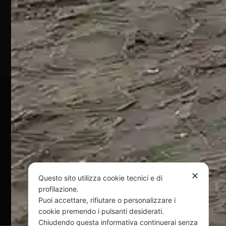
Marina
(TE)
P.Iva
01828920676
Pagamenti Sicuri
@ Copyright 2024 Webpesca è un brand Intent di Federico
Andrenacci P.Iva 01917920678
Via G. Galilei n. 2 – 64018 Tortoreto TE | REA TE-168019 |
Mail:
info@webpesca.it
| Pec:
federicoandrenacci@pec.it
✕
Questo sito utilizza cookie tecnici e di
profilazione.
Questo sito è protetto da Google reCAPTCHA
Puoi accettare, rifiutare o personalizzare i
v3,
Privacy Policy
e
Terms of Service
di Google.
cookie premendo i pulsanti desiderati.
Chiudendo questa informativa continuerai senza