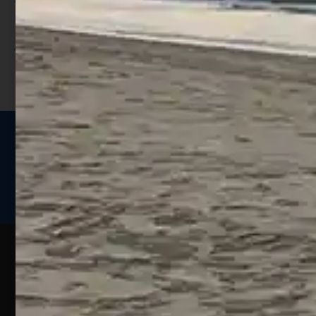
Utilizza i punti per ricevere uno
sconto;
I punti sono indicati nella pagina
prodotto;
Seguici sui social
Web
Esperienze
Assistenza
Contatti
Pesca
Clienti
Assistenza
Guide
Un portale
Ecommerce
sulla
Chi
pesca
pensato
ordini@webpesca
Siamo