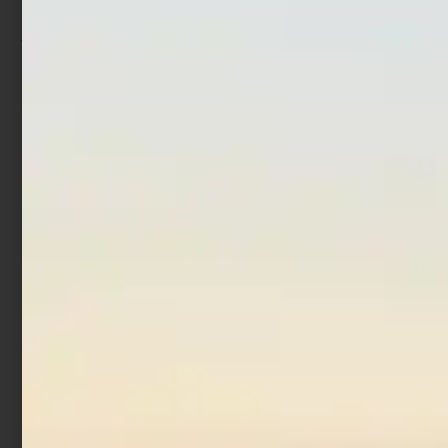
Artificiale Shimano Spoon
Artificiale Pencil Bait Jack
Cardiff Roll Swimmer 1,5
Fin Stylo 255 Jointed Blue
gr Green
€
37,90
€
27,90
€
5,29
€
3,97
Leggi tutto
Leggi tutto