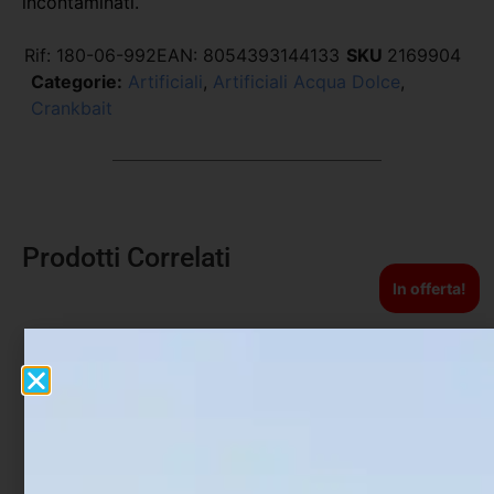
incontaminati.
Rif:
180-06-992
EAN:
8054393144133
SKU
2169904
Categorie:
Artificiali
,
Artificiali Acqua Dolce
,
Crankbait
Prodotti Correlati
In offerta!