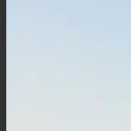
Artificiale Jerkbait
Artificiale Jerkbait Ima
Rapture Assassin 13.5 cm
Nabarone F 12.5 cm 16 gr
21.5 gr White Angel
Makoiwashi
€
7,90
€
33,00
€
26,40
Leggi tutto
Aggiungi al carrello
In offerta!
In offerta!