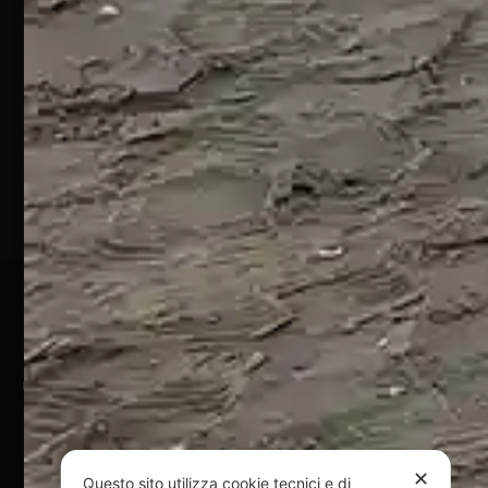
S.S. 16 KM
432
64028
Silvi
Marina
(TE)
P.Iva
01828920676
Pagamenti Sicuri
@ Copyright 2024 Webpesca è un brand Intent di Federico
Andrenacci P.Iva 01917920678
Via G. Galilei n. 2 – 64018 Tortoreto TE | REA TE-168019 |
Mail:
info@webpesca.it
| Pec:
federicoandrenacci@pec.it
✕
Questo sito utilizza cookie tecnici e di