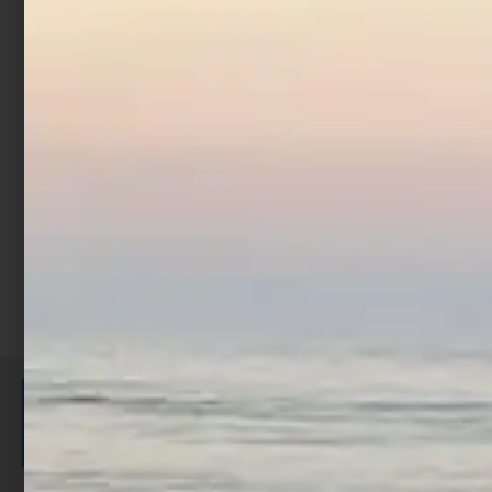
Artificiale Sabiki
Trabucco Col. 5
€
1,90
Scegli
ISCRIVITI E RICEVI 3,50€ DI
SCONTO >