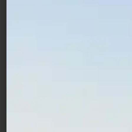
Artificiale Jerkbait Duo
Artificiale Jerkbait
Tide Minnow 9 cm 15 gr
Rapture Assassin 13.5 cm
UV Flash
21.5 gr White Angel
€
21,00
€
12,60
€
7,90
Aggiungi al carrello
Aggiungi al carrello
In offerta!
In offerta!