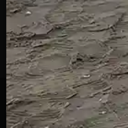
S.S. 16 KM
432
64028
Silvi
Marina
(TE)
P.Iva
01828920676
Pagamenti Sicuri
@ Copyright 2024 Webpesca è un brand Intent di Federico
Andrenacci P.Iva 01917920678
Via G. Galilei n. 2 – 64018 Tortoreto TE | REA TE-168019 |