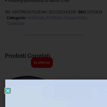
• Floating-profondità di nuoto 0 mt
Rif:
59VTR035T02
EAN:
022255243261
SKU
2215814
Categorie:
Artificiali
,
Artificiali Acqua Dolce
,
Crankbait
Prodotti Correlati
In offerta!