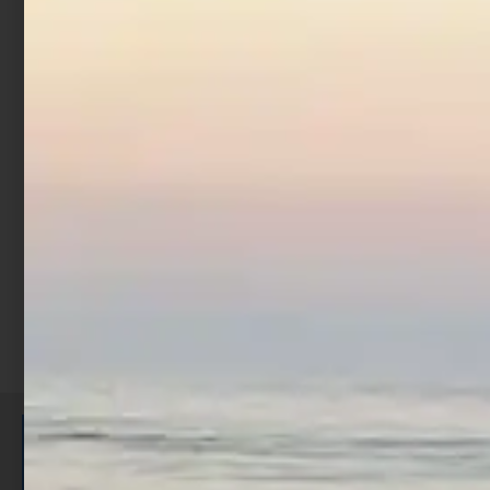
Artificiale Jerkbait
Rapture Assassin 13.5 cm
21.5 gr Chrome Blue
€
7,90
Aggiungi al carrello
ISCRIVITI E RICEVI 3,50€ DI
SCONTO >