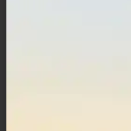
Artificiale WTD Molix Top
Artificiale Hardbait Molix
Water Baitfish 9.5 cm 14
MTW 13 cm 47 gr Flying
gr Bone
Chart
€
17,00
€
13,60
€
16,50
€
9,90
Aggiungi al carrello
Leggi tutto