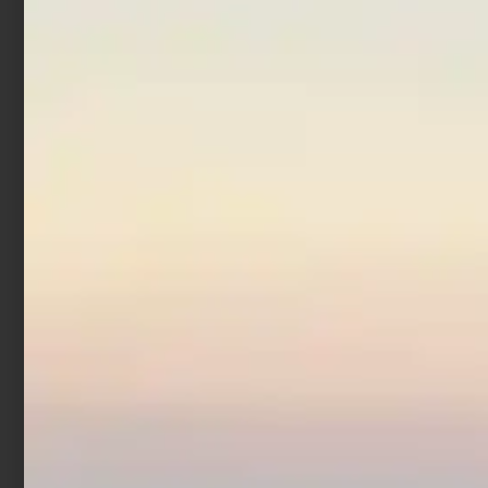
Artificiale Darter Jerk
Rapture Bay Rush 9 cm 10
gr Acciuga
€
8,90
Aggiungi al carrello