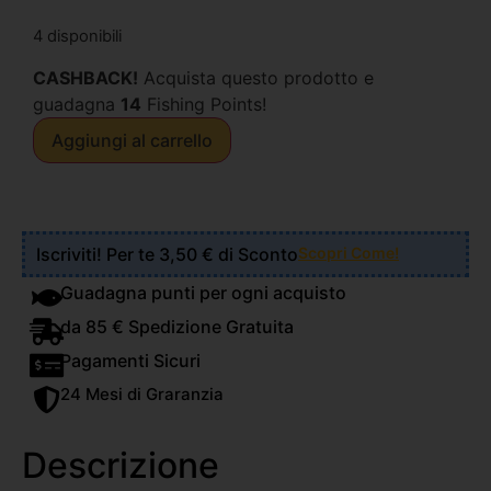
4 disponibili
CASHBACK!
Acquista questo prodotto e
guadagna
14
Fishing Points!
Aggiungi al carrello
Iscriviti! Per te 3,50 € di Sconto
Scopri Come!
Guadagna punti per ogni acquisto
da 85 € Spedizione Gratuita
Pagamenti Sicuri
24 Mesi di Graranzia
Descrizione