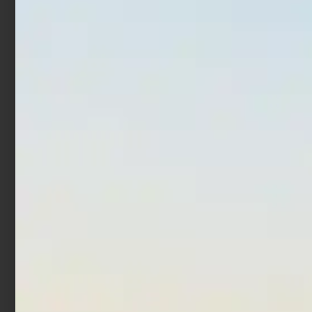
In offerta!
Artificiale Sabiki
Artificiale Sabiki
Trabucco Col. 5
Trabucco Col. 6
€
1,90
€
1,52
€
1,90
-
Scegli
Scegli