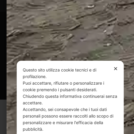
Pagamenti Sicuri
@ Copyright 2024 Webpesca è un brand Intent di Federico
Andrenacci P.Iva 01917920678
Via G. Galilei n. 2 – 64018 Tortoreto TE | REA TE-168019 |
Mail:
info@webpesca.it
| Pec:
federicoandrenacci@pec.it
✕
Questo sito utilizza cookie tecnici e di
profilazione.
Questo sito è protetto da Google reCAPTCHA
Puoi accettare, rifiutare o personalizzare i
v3,
Privacy Policy
e
Terms of Service
di Google.
cookie premendo i pulsanti desiderati.
Chiudendo questa informativa continuerai senza
accettare.
Accettando, sei consapevole che i tuoi dati
personali possono essere raccolti allo scopo di
personalizzare e misurare l'efficacia della
pubblicità.