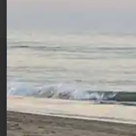
ISCRIVITI E RICEVI 3,50€ DI
SCONTO >
Per ogni acquisto accumuli ulteriori
punti;
Utilizza i punti per ricevere uno
sconto;
I punti sono indicati nella pagina
prodotto;