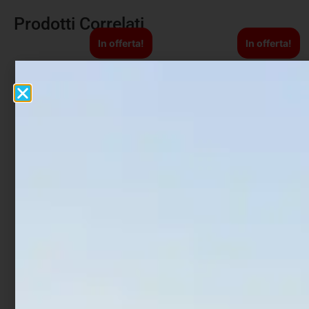
Prodotti Correlati
In offerta!
In offerta!
Artificiale WTD Molix Top
Artificiale Metal Jig Molix
Water Baitfish 9.5 cm 14
Jugulo Wide Casting 5.5
gr Luna Nera
cm 20 gr Pearl Gold
€
17,90
€
14,32
€
15,00
€
12,00
Aggiungi al carrello
Aggiungi al carrello