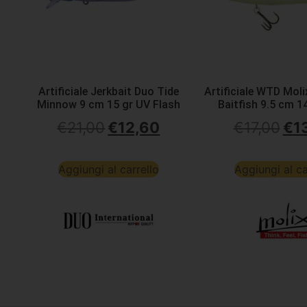
Artificiale Jerkbait Duo Tide
Artificiale WTD Mol
Minnow 9 cm 15 gr UV Flash
Baitfish 9.5 cm 1
€
21,00
€
12,60
€
17,00
€
1
Aggiungi al carrello
Aggiungi al ca