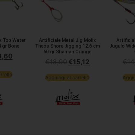
ix Top Water
Artificiale Metal Jig Molix
Artifici
4 gr Bone
Theos Shore Jigging 12.6 cm
Jugulo Wid
60 gr Shaman Orange
3,60
€
18,90
€
15,12
€
14
rrello
Aggiungi al carrello
Aggiu