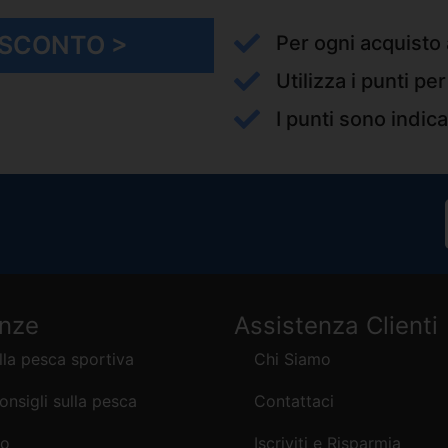
I SCONTO >
Per ogni acquisto 
Utilizza i punti pe
I punti sono indica
enze
Assistenza Clienti
lla pesca sportiva
Chi Siamo
consigli sulla pesca
Contattaci
mo
Iscriviti e Risparmia