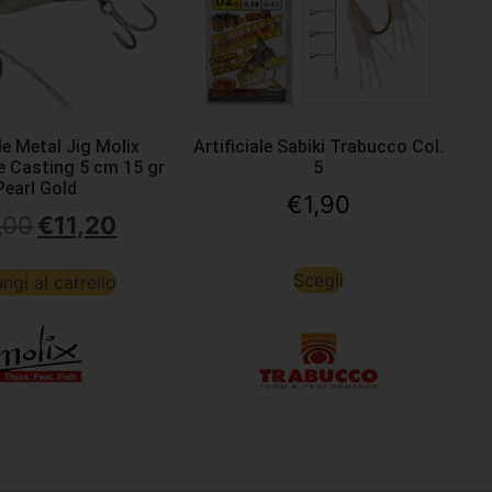
ale Metal Jig Molix
Artificiale Sabiki Trabucco Col.
e Casting 5 cm 15 gr
5
Pearl Gold
€
1,90
,00
€
11,20
Scegli
ngi al carrello