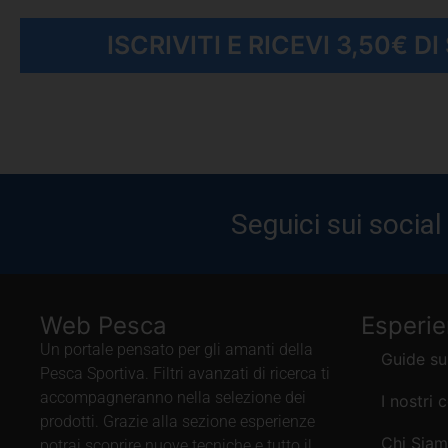
ISCRIVITI E RICEVI 3,50€ D
Seguici sui social
Web Pesca
Esperi
Un portale pensato per gli amanti della
Guide su
Pesca Sportiva. Filtri avanzati di ricerca ti
accompagneranno nella selezione dei
I nostri 
prodotti. Grazie alla sezione esperienze
Chi Sia
potrai scoprire nuove tecniche e tutto il