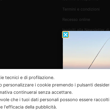
Termini e condizioni
Recesso online
Iscriviti alla Newsletter di
Webpesca
Cookie Policy e Consensi
Informativa e-commerce
Informativa newsletter e 
ie tecnici e di profilazione.
 o personalizzare i cookie premendo i pulsanti desider
Pagamenti Sicuri
ativa continuerai senza accettare.
ole che i tuoi dati personali possono essere raccolti 
 l'efficacia della pubblicità.
2024 Webpesca è un brand Intent di Federico Andrenacci P.Iv