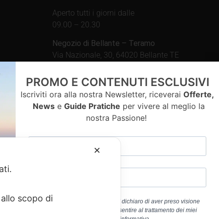
Aperto tutti i giorni dalle
09.00 – 20.30
Negozio di Bellante – Teramo
Via Nazionale, 30, 64020 Bellante TE
Aperto tutti i giorni dalle
PROMO E CONTENUTI ESCLUSIVI
09.00 – 13.00 / 15.30 – 19.30
Iscriviti ora alla nostra Newsletter, riceverai
Offerte,
News
e
Guide Pratiche
per vivere al meglio la
nostra Passione!
contatti
✕
ati.
allo scopo di
Cliccando sul pulsante “ISCRIVITI” dichiaro di aver preso visione
dell’
Informativa Privacy
e di acconsentire al trattamento dei miei
a 01917920678