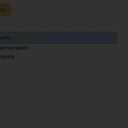
ello
Sconto
Scopri Come!
gni acquisto
atuita