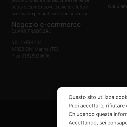
prodotti. Grazie alla sezione esperienze
Chi Sia
potrai scoprire nuove tecniche e tutto il
necessario per praticarle con successo.
Negozio e-commerce
D.LARR TRADE SRL
S.S. 16 KM 432
64028 Silvi Marina (TE)
P.Iva 01828920676
Questo sito utilizza cook
Puoi accettare, rifiutare
Chiudendo questa inform
Accettando, sei consapev