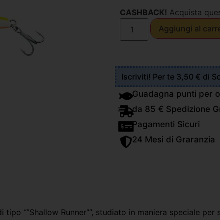
CASHBACK!
Acquista que
Aggiungi al carr
Iscriviti! Per te 3,50 € di 
Guadagna punti per o
da 85 € Spedizione Gr
Pagamenti Sicuri
24 Mesi di Graranzia
di tipo “”Shallow Runner””, studiato in maniera speciale per s