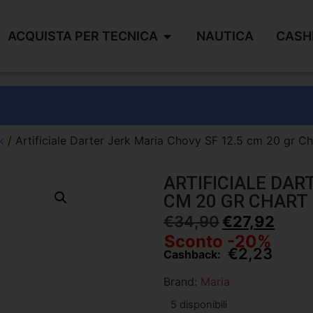
ACQUISTA PER TECNICA
NAUTICA
CASH
k
/ Artificiale Darter Jerk Maria Chovy SF 12.5 cm 20 gr C
ARTIFICIALE DAR
CM 20 GR CHART
€
34,90
€
27,92
Sconto -20%
€
2,23
Cashback:
Brand:
Maria
5 disponibili