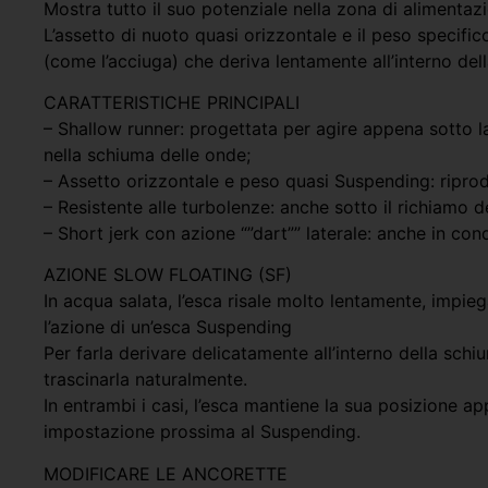
Mostra tutto il suo potenziale nella zona di alimentazi
L’assetto di nuoto quasi orizzontale e il peso specif
(come l’acciuga) che deriva lentamente all’interno del
CARATTERISTICHE PRINCIPALI
– Shallow runner: progettata per agire appena sotto la
nella schiuma delle onde;
– Assetto orizzontale e peso quasi Suspending: riprod
– Resistente alle turbolenze: anche sotto il richiamo d
– Short jerk con azione “”dart”” laterale: anche in con
AZIONE SLOW FLOATING (SF)
In acqua salata, l’esca risale molto lentamente, imp
l’azione di un’esca Suspending
Per farla derivare delicatamente all’interno della sch
trascinarla naturalmente.
In entrambi i casi, l’esca mantiene la sua posizione a
impostazione prossima al Suspending.
MODIFICARE LE ANCORETTE