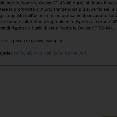
o più sottile (come le Owner ST-46 #6 o #4), si riduce il pe
ttare la profondità di nuoto (rendendola più superficiale) e 
 La qualità dell’azione rimane praticamente invariata. Tutta
hé l’amo risulterebbe troppo piccolo rispetto al corpo dell’
andi rispetto a quelli di serie (come le Owner ST-56 #4), i
he alla pesca di grossi esemplari.
gorie:
Artificiali
,
Artificiali Mare
,
Darter Jerk