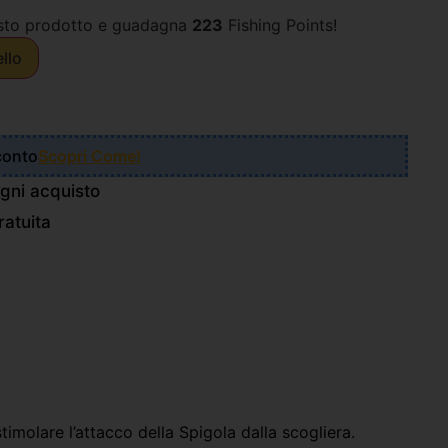
sto prodotto e guadagna
223
Fishing Points!
ello
Sconto
Scopri Come!
gni acquisto
atuita
timolare l’attacco della Spigola dalla scogliera.