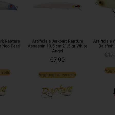
erk Rapture
Artificiale Jerkbait Rapture
Artificiale
r Neo Pearl
Assassin 13.5 cm 21.5 gr White
Baitfish
Angel
€
17
€
7,90
Aggiu
rrello
Aggiungi al carrello