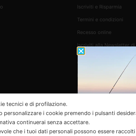
mo
Iscriviti e Risparmia
Termini e condizioni
Recesso online
Iscriviti alla Newsletter di
Webpesca
Cookie Policy e Consensi
Informativa e-commerce
Informativa newsletter e 
ie tecnici e di profilazione.
 o personalizzare i cookie premendo i pulsanti desider
Pagamenti Sicuri
ativa continuerai senza accettare.
ole che i tuoi dati personali possono essere raccolti 