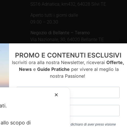
SS16 Adriatica, km432, 64028 Silvi TE
Aperto tutti i giorni dalle
09.00 – 20.30
Negozio di Bellante – Teramo
Via Nazionale, 30, 64020 Bellante TE
Aperto tutti i giorni dalle
PROMO E CONTENUTI ESCLUSIVI
09.00 – 13.00 / 15.30 – 19.30
Iscriviti ora alla nostra Newsletter, riceverai
Offerte,
News
e
Guide Pratiche
per vivere al meglio la
nostra Passione!
contatti
✕
ati.
allo scopo di
Cliccando sul pulsante “ISCRIVITI” dichiaro di aver preso visione