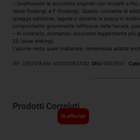
– Sostituendo le ancorette originali con modelli a fil
(slow floating) a F (floating). Questo consente di ada
spiagge sabbiose, lagune o durante la pesca in wading.
compromette gravemente l’efficacia della ferrata, poic
– Al contrario, montando ancorette leggermente più gr
SS (slow sinking).
L’azione resta quasi inalterata, rendendola adatta anc
Rif:
035791
EAN:
4510001631142
SKU
6607657
Cate
Prodotti Correlati
In offerta!