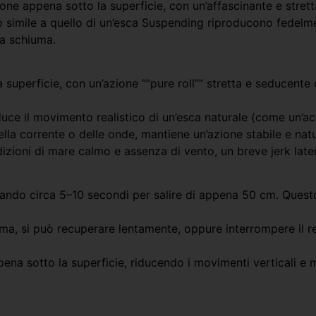
one appena sotto la superficie, con un’affascinante e stretta
ico simile a quello di un’esca Suspending riproducono fedel
la schiuma.
 superficie, con un’azione “”pure roll”” stretta e seducente
uce il movimento realistico di un’esca naturale (come un’ac
ella corrente o delle onde, mantiene un’azione stabile e natu
dizioni di mare calmo e assenza di vento, un breve jerk late
iegando circa 5–10 secondi per salire di appena 50 cm. Ques
iuma, si può recuperare lentamente, oppure interrompere il 
ppena sotto la superficie, riducendo i movimenti verticali e