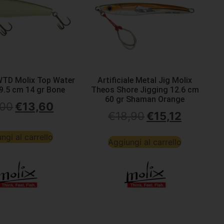
 WTD Molix Top Water
Artificiale Metal Jig Molix
 9.5 cm 14 gr Bone
Theos Shore Jigging 12.6 cm
60 gr Shaman Orange
,00
€
13,60
€
18,90
€
15,12
ngi al carrello
Aggiungi al carrello