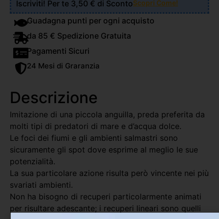
Iscriviti! Per te 3,50 € di Sconto
Scopri Come!
Guadagna punti per ogni acquisto
da 85 € Spedizione Gratuita
Pagamenti Sicuri
24 Mesi di Graranzia
Descrizione
Imitazione di una piccola anguilla, preda preferita da
molti tipi di predatori di mare e d’acqua dolce.
Le foci dei fiumi e gli ambienti salmastri sono
sicuramente gli spot dove esprime al meglio le sue
potenzialità.
La sua particolare azione risulta però vincente nei più
svariati ambienti.
Non ha bisogno di recuperi particolarmente animati
per risultare adescante; i recuperi lineari sono quelli