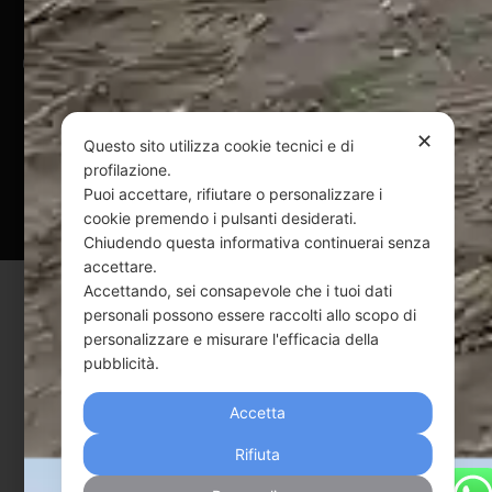
@ Copyright 2024 Webpesca è un brand Intent di Federico
Andrenacci P.Iva 01917920678
Via G. Galilei n. 2 – 64018 Tortoreto TE | REA TE-168019 |
✕
Mail:
info@webpesca.it
| Pec:
federicoandrenacci@pec.it
Questo sito utilizza cookie tecnici e di
profilazione.
Questo sito è protetto da Google reCAPTCHA
Puoi accettare, rifiutare o personalizzare i
cookie premendo i pulsanti desiderati.
v3,
Privacy Policy
e
Terms of Service
di Google.
Chiudendo questa informativa continuerai senza
accettare.
Accettando, sei consapevole che i tuoi dati
personali possono essere raccolti allo scopo di
personalizzare e misurare l'efficacia della
pubblicità.
Accetta
Rifiuta