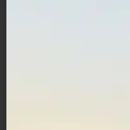
Artificiale Jerkbait Duo
Artificiale Darter Jerk
Tide Minnow Lance S SW
Rapture Bay Rush 9 cm 10
16 cm 28 gr Prism Ivory
gr Neo Pearl
€
25,00
€
21,25
€
8,90
Aggiungi al carrello
Aggiungi al carrello