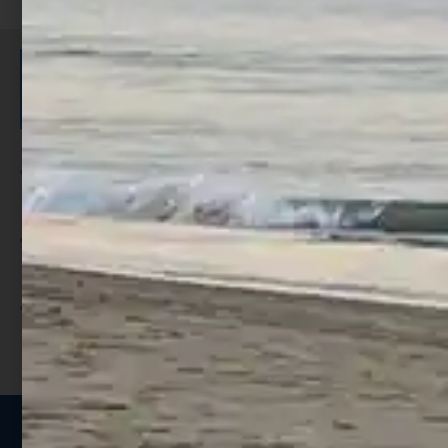
ISCRIVITI E RICEVI 3,50€ DI
SCONTO >
Per ogni acquisto accumuli ulteriori
punti;
Utilizza i punti per ricevere uno
sconto;
I punti sono indicati nella pagina
prodotto;
Seguici sui social