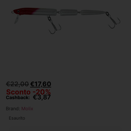
€
22,00
€
17,60
Sconto -20%
€
3,87
Cashback:
Brand:
Molix
Esaurito