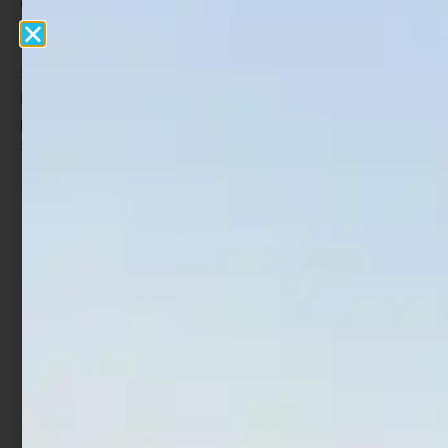
che esaltano maggiormente il suo nuoto sinuoso e
vibrante. Ottimo se utilizzato su bassi fondali.
Target principale è la Spigola ma è ottima anche per
Serra e Barracuda.
Risulta efficace, con ottimi risultati, in acqua dolce
per predatori come il Black Bass, il Luccio e piccoli
Siluri.
Rif:
JS95S-222
EAN:
8053839853707
SKU
2174907
Categorie:
Artificiali
,
Artificiali Mare
,
Hardbait
Tags
Artificiali Serra
,
Artificiali Spigola
Prodotti Correlati
In offerta!