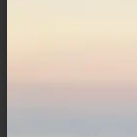
Artificiale Jerkbait
Artificiale Stickbait
Rapture Assassin 13.5 cm
Acciuga Rapture 9 cm 30
21.5 gr White Angel
gr
€
7,90
€
9,90
Aggiungi al carrello
Scegli