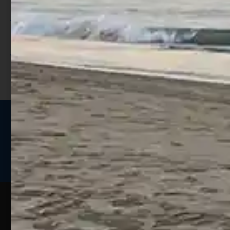
punti;
Utilizza i punti per ricevere uno
sconto;
I punti sono indicati nella pagina
prodotto;
Seguici sui social
Web
Esperienze
Assistenza
Contatti
Pesca
Clienti
Assistenza
Guide