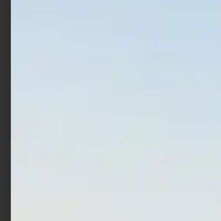
€
8,29
€
6,22
€
17,90
€
14,32
Aggiungi al carrello
Aggiungi al carrello
In offerta!
Artificiale Sabiki
Artificiale Darter Jerk
Trabucco Col. 6
Rapture Bay Rush 9 cm 10