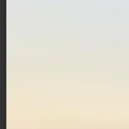
gr Acciuga
€
1,52
€
1,90
-
€
8,90
Scegli
Aggiungi al carrello
Artificiale Jerkbait
Rapture Assassin 13.5 cm