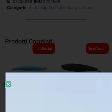
Rif:
07405236
SKU
2237565
Categorie:
Artificiali
,
Artificiali Mare
,
Jerkbait
Prodotti Correlati
In offerta!
In offerta!
Artificiale Jerkbait
Artificiale WTD Molix Top
Rapture Assassin 13.5 cm
Water Baitfish 9.5 cm 14
21.5 gr Glow Shad
gr Luna Nera