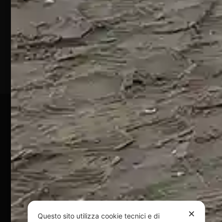
64028
Silvi
Marina
(TE)
P.Iva
01828920676
Pagamenti Sicuri
@ Copyright 2024 Webpesca è un brand Intent di Federico
Andrenacci P.Iva 01917920678
Via G. Galilei n. 2 – 64018 Tortoreto TE | REA TE-168019 |
Mail:
info@webpesca.it
| Pec:
federicoandrenacci@pec.it
Questo sito è protetto da Google reCAPTCHA
✕
Questo sito utilizza cookie tecnici e di
v3,
Privacy Policy
e
Terms of Service
di Google.