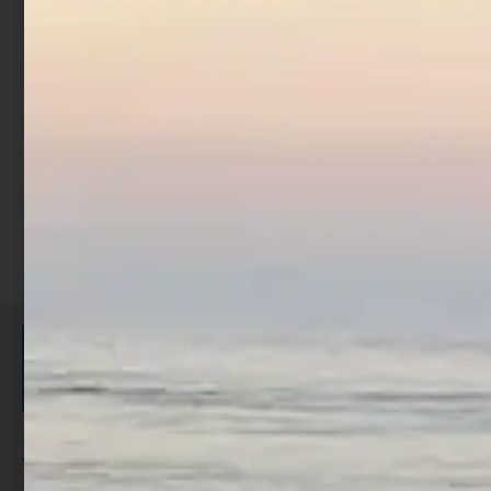
21.5 gr Chrome Blue
€
7,90
Aggiungi al carrello
ISCRIVITI E RICEVI 3,50€ DI
SCONTO >
Per ogni acquisto accumuli ulteriori