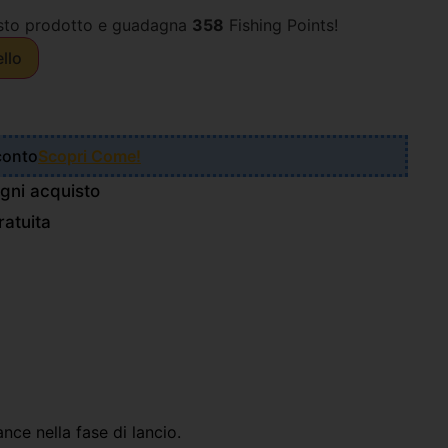
sto prodotto e guadagna
358
Fishing Points!
ello
Sconto
Scopri Come!
gni acquisto
atuita
nce nella fase di lancio.