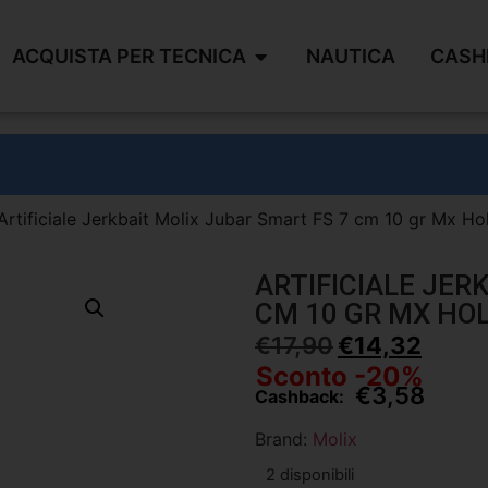
ACQUISTA PER TECNICA
NAUTICA
CASH
Artificiale Jerkbait Molix Jubar Smart FS 7 cm 10 gr Mx Ho
ARTIFICIALE JER
CM 10 GR MX HO
€
17,90
€
14,32
Sconto -20%
€
3,58
Cashback:
Brand:
Molix
2 disponibili