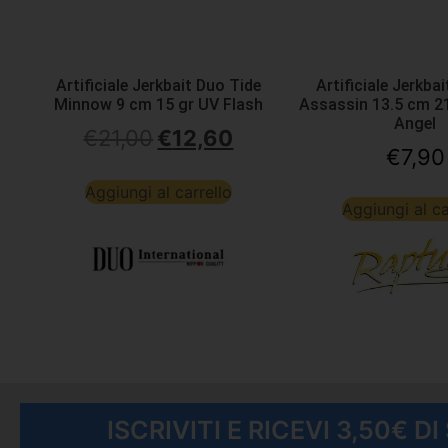
Artificiale Jerkbait Duo Tide
Artificiale Jerkba
Minnow 9 cm 15 gr UV Flash
Assassin 13.5 cm 21
Angel
€
21,00
€
12,60
€
7,90
Aggiungi al carrello
Aggiungi al ca
ISCRIVITI E RICEVI 3,50€ D