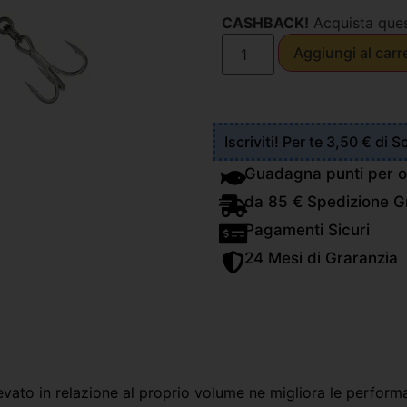
CASHBACK!
Acquista que
Aggiungi al carr
Iscriviti! Per te 3,50 € di 
Guadagna punti per o
da 85 € Spedizione Gr
Pagamenti Sicuri
24 Mesi di Graranzia
levato in relazione al proprio volume ne migliora le performa