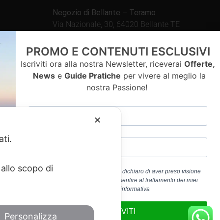
Negozio di Bellante – Teramo
Via Nazionale, 30, 64020 Bellante TE
Aperto tutti i giorni dalle
PROMO E CONTENUTI ESCLUSIVI
09.00 – 13.00 / 15.30 – 19.30
Iscriviti ora alla nostra Newsletter, riceverai
Offerte,
News
e
Guide Pratiche
per vivere al meglio la
nostra Passione!
contatti
✕
ati.
allo scopo di
Cliccando sul pulsante “ISCRIVITI” dichiaro di aver preso visione
dell’
Informativa Privacy
e di acconsentire al trattamento dei miei
a 01917920678
dati personali per la finalità b) dell’informativa
edericoandrenacci@pec.it
ISCRIVITI
Personalizza
Service
di Google.