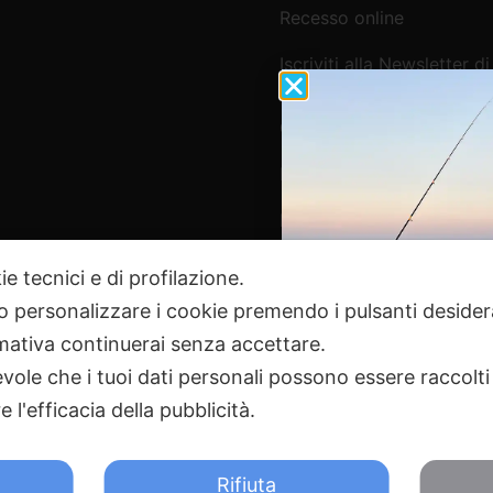
Recesso online
Iscriviti alla Newsletter di
Webpesca
Cookie Policy e Consensi
Informativa e-commerce
Informativa newsletter e 
ie tecnici e di profilazione.
 o personalizzare i cookie premendo i pulsanti desider
Pagamenti Sicuri
ativa continuerai senza accettare.
ole che i tuoi dati personali possono essere raccolti 
 l'efficacia della pubblicità.
2024 Webpesca è un brand Intent di Federico Andrenacci P.Iv
18 Tortoreto TE | REA TE-168019 | Mail:
info@webpesca.it
| Pec:
f
Rifiuta
otetto da Google reCAPTCHA v3,
Privacy Policy
e
Terms of 