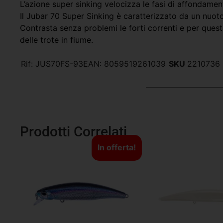
L’azione super sinking velocizza le fasi di affondame
Il Jubar 70 Super Sinking è caratterizzato da un nuoto
Contrasta senza problemi le forti correnti e per questa
delle trote in fiume.
Rif:
JUS70FS-93
EAN:
8059519261039
SKU
2210736
Prodotti Correlati
In offerta!