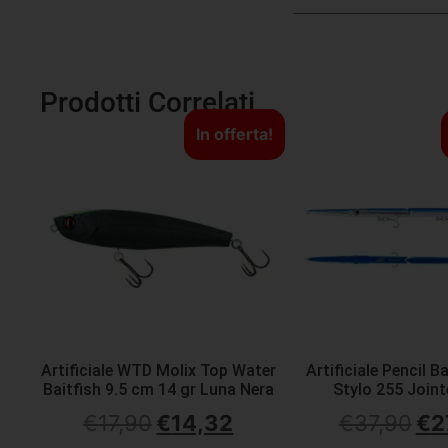
Prodotti Correlati
In offerta!
Artificiale WTD Molix Top Water
Artificiale Pencil B
Baitfish 9.5 cm 14 gr Luna Nera
Stylo 255 Joint
€
17,90
€
14,32
€
37,90
€
2