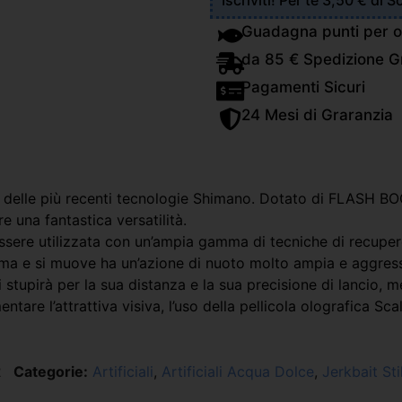
Iscriviti! Per te 3,50 € di 
Guadagna punti per o
da 85 € Spedizione Gr
Pagamenti Sicuri
24 Mesi di Graranzia
 delle più recenti tecnologie Shimano. Dotato di FLASH BO
e una fantastica versatilità.
ssere utilizzata con un’ampia gamma di tecniche di recuper
a e si muove ha un’azione di nuoto molto ampia e aggressiv
tupirà per la sua distanza e la sua precisione di lancio, 
ntare l’attrattiva visiva, l’uso della pellicola olografica Sc
2
Categorie:
Artificiali
,
Artificiali Acqua Dolce
,
Jerkbait Sti