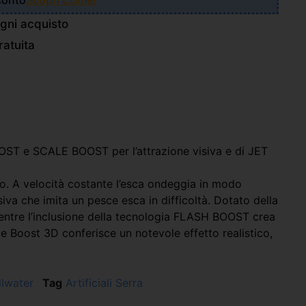
Sconto
Scopri Come!
gni acquisto
atuita
OST e SCALE BOOST per l’attrazione visiva e di JET
o. A velocità costante l’esca ondeggia in modo
a che imita un pesce esca in difficoltà. Dotato della
mentre l’inclusione della tecnologia FLASH BOOST crea
ale Boost 3D conferisce un notevole effetto realistico,
llwater
Tag
Artificiali Serra