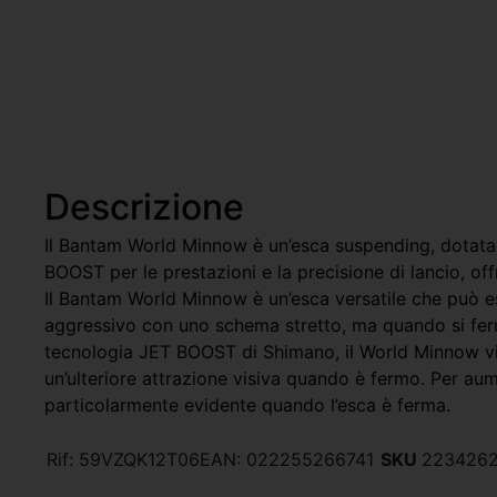
Descrizione
Il Bantam World Minnow è un’esca suspending, dotata
BOOST per le prestazioni e la precisione di lancio, offr
Il Bantam World Minnow è un’esca versatile che può e
aggressivo con uno schema stretto, ma quando si ferm
tecnologia JET BOOST di Shimano, il World Minnow vi s
un’ulteriore attrazione visiva quando è fermo. Per aume
particolarmente evidente quando l’esca è ferma.
Rif:
59VZQK12T06
EAN:
022255266741
SKU
223426