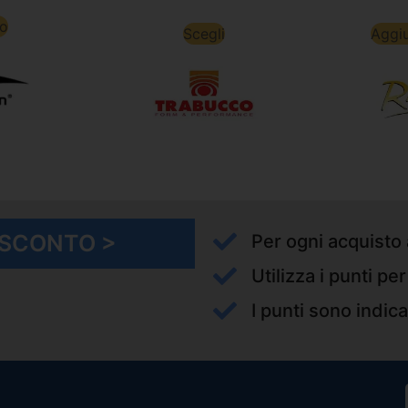
to
Scegli
Aggiu
I SCONTO >
Per ogni acquisto 
Utilizza i punti pe
I punti sono indica