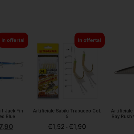
In offerta!
In offerta!
ait Jack Fin
Artificiale Sabiki Trabucco Col.
Artificial
ed Blue
6
Bay Rush 
7,90
€
1,52
€
1,90
-