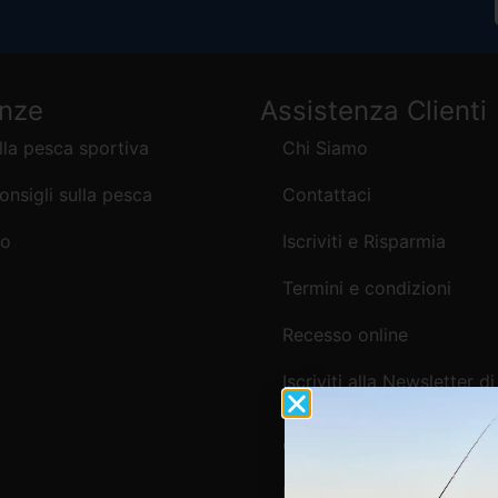
enze
Assistenza Clienti
lla pesca sportiva
Chi Siamo
consigli sulla pesca
Contattaci
mo
Iscriviti e Risparmia
Termini e condizioni
Recesso online
Iscriviti alla Newsletter di
Webpesca
Cookie Policy e Consensi
Informativa e-commerce