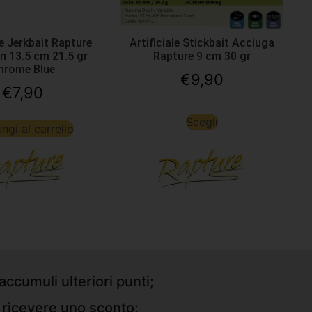
le Jerkbait Rapture
Artificiale Stickbait Acciuga
n 13.5 cm 21.5 gr
Rapture 9 cm 30 gr
hrome Blue
€
9,90
€
7,90
Scegli
ngi al carrello
accumuli ulteriori punti;
r ricevere uno sconto;