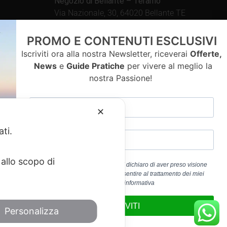
Negozio di Bellante – Teramo
Via Nazionale, 30, 64020 Bellante TE
Aperto tutti i giorni dalle
PROMO E CONTENUTI ESCLUSIVI
09.00 – 13.00 / 15.30 – 19.30
Iscriviti ora alla nostra Newsletter, riceverai
Offerte,
News
e
Guide Pratiche
per vivere al meglio la
nostra Passione!
contatti
✕
ati.
allo scopo di
Cliccando sul pulsante “ISCRIVITI” dichiaro di aver preso visione
dell’
Informativa Privacy
e di acconsentire al trattamento dei miei
a 01917920678
dati personali per la finalità b) dell’informativa
edericoandrenacci@pec.it
ISCRIVITI
Personalizza
Service
di Google.