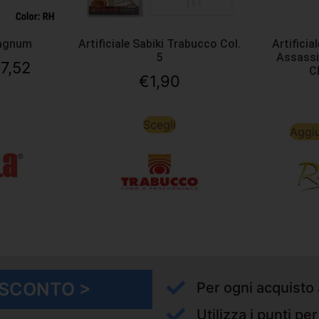
agnum
Artificiale Sabiki Trabucco Col.
Artificia
5
Assassi
17,52
C
€
1,90
Scegli
Aggiu
I SCONTO >
Per ogni acquisto 
Utilizza i punti pe