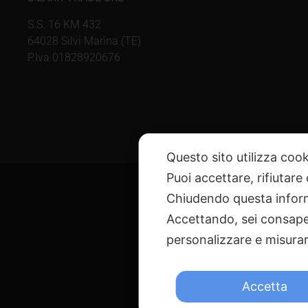
S.S. 16 KM 432
64028 Silvi Marina (TE)
P.Iva 01828920676
Questo sito utilizza cook
Puoi accettare, rifiutare
Chiudendo questa inform
Accettando, sei consapev
personalizzare e misurare
@ Copyright 
Via G. Galilei n. 2 – 640
Accetta
Questo sito è pr