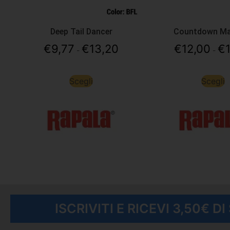
Deep Tail Dancer
Countdown M
€
9,77
€
13,20
€
12,00
€
-
-
Scegli
Scegli
ISCRIVITI E RICEVI 3,50€ D