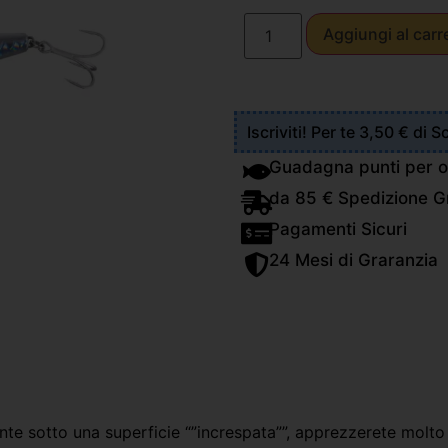
Aggiungi al carr
Iscriviti! Per te 3,50 € di 
Guadagna punti per o
da 85 € Spedizione Gr
Pagamenti Sicuri
24 Mesi di Graranzia
nte sotto una superficie “”increspata””, apprezzerete molt