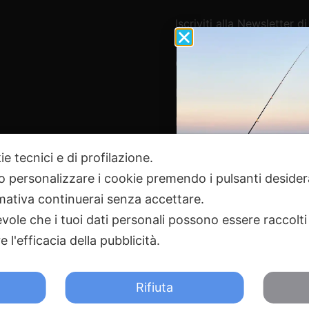
Iscriviti alla Newsletter di
Webpesca
Cookie Policy e Consensi
Informativa e-commerce
Informativa newsletter e 
ie tecnici e di profilazione.
 o personalizzare i cookie premendo i pulsanti desider
Pagamenti Sicuri
ativa continuerai senza accettare.
ole che i tuoi dati personali possono essere raccolti 
 l'efficacia della pubblicità.
2024 Webpesca è un brand Intent di Federico Andrenacci P.Iv
18 Tortoreto TE | REA TE-168019 | Mail:
info@webpesca.it
| Pec:
f
Rifiuta
otetto da Google reCAPTCHA v3,
Privacy Policy
e
Terms of 