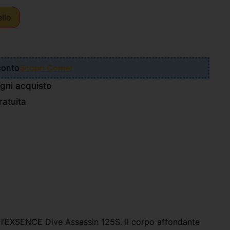
ello
Sconto
Scopri Come!
gni acquisto
atuita
o l’EXSENCE Dive Assassin 125S. Il corpo affondante