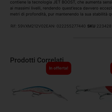
contiene la tecnologia JET BOOST, che aumenta sensi
ai massimi livelli, rendendo quest’esca davvero eccez
metri di profondità, pur mantenendo la sua stabilità q
Rif:
59VXM212V02
EAN:
022255277440
SKU
223428
Prodotti Correlati
In offerta!