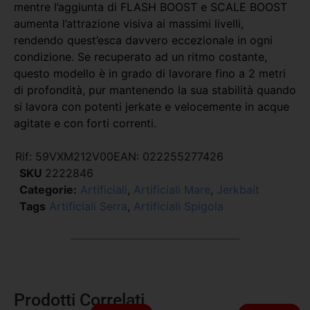
mentre l’aggiunta di FLASH BOOST e SCALE BOOST
aumenta l’attrazione visiva ai massimi livelli,
rendendo quest’esca davvero eccezionale in ogni
condizione. Se recuperato ad un ritmo costante,
questo modello è in grado di lavorare fino a 2 metri
di profondità, pur mantenendo la sua stabilità quando
si lavora con potenti jerkate e velocemente in acque
agitate e con forti correnti.
Rif:
59VXM212V00
EAN:
022255277426
SKU
2222846
Categorie:
Artificiali
,
Artificiali Mare
,
Jerkbait
Tags
Artificiali Serra
,
Artificiali Spigola
Prodotti Correlati