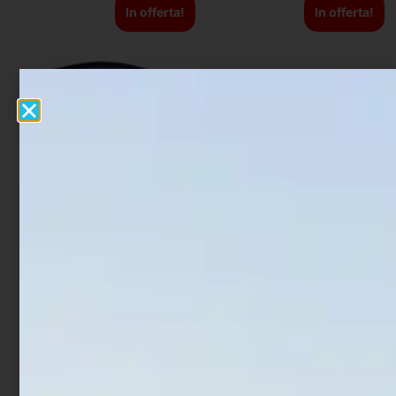
In offerta!
In offerta!
Artificiale Jerkbait Duo
Artificiale Jerkbait
Tide Minnow 9 cm 15 gr
Rapture Assassin 13.5 cm
UV Flash
21.5 gr Glow Shad
€
21,00
€
12,60
€
8,29
€
6,22
Aggiungi al carrello
Aggiungi al carrello