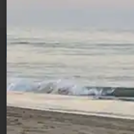
ISCRIVITI E RICEVI 3,50€ DI
SCONTO >
Per ogni acquisto accumuli ulteriori
punti;
Utilizza i punti per ricevere uno
sconto;
I punti sono indicati nella pagina
prodotto;