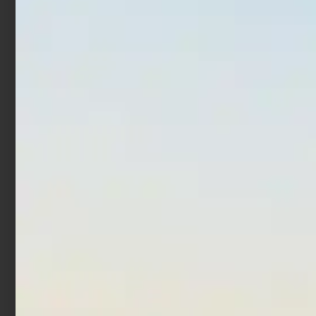
In offerta!
In offerta!
Artificiale WTD Molix Top
Countdown Magnum
Water Baitfish 9.5 cm 14
€
12,00
€
17,52
gr Luna Nera
-
€
17,90
€
14,32
Scegli
Aggiungi al carrello