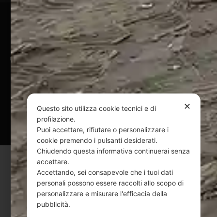
Pagamenti Sicuri
@ Copyright 2024 Webpesca è un brand Intent di Federico
Andrenacci P.Iva 01917920678
Via G. Galilei n. 2 – 64018 Tortoreto TE | REA TE-168019 |
Mail:
info@webpesca.it
| Pec:
federicoandrenacci@pec.it
✕
Questo sito utilizza cookie tecnici e di
Questo sito è protetto da Google reCAPTCHA
profilazione.
v3,
Privacy Policy
e
Terms of Service
di Google.
Puoi accettare, rifiutare o personalizzare i
cookie premendo i pulsanti desiderati.
Chiudendo questa informativa continuerai senza
accettare.
Accettando, sei consapevole che i tuoi dati
personali possono essere raccolti allo scopo di
personalizzare e misurare l'efficacia della
pubblicità.