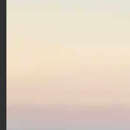
In offerta!
Artificiale Sabiki
Trabucco Col. 6
€
1,52
€
1,90
-
Scegli