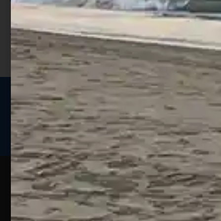
Utilizza i punti per ricevere uno
sconto;
I punti sono indicati nella pagina
prodotto;
Seguici sui social
Web
Esperienze
Assistenza
Contatti
Pesca
Clienti
Assistenza
Guide
Un portale
Ecommerce
sulla
Chi
pesca
pensato
ordini@webpesca
Siamo