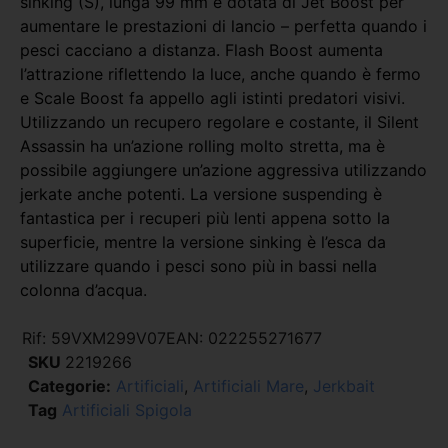
sinking (S), lunga 99 mm è dotata di Jet Boost per
aumentare le prestazioni di lancio – perfetta quando i
pesci cacciano a distanza. Flash Boost aumenta
l’attrazione riflettendo la luce, anche quando è fermo
e Scale Boost fa appello agli istinti predatori visivi.
Utilizzando un recupero regolare e costante, il Silent
Assassin ha un’azione rolling molto stretta, ma è
possibile aggiungere un’azione aggressiva utilizzando
jerkate anche potenti. La versione suspending è
fantastica per i recuperi più lenti appena sotto la
superficie, mentre la versione sinking è l’esca da
utilizzare quando i pesci sono più in bassi nella
colonna d’acqua.
Rif:
59VXM299V07
EAN:
022255271677
SKU
2219266
Categorie:
Artificiali
,
Artificiali Mare
,
Jerkbait
Tag
Artificiali Spigola