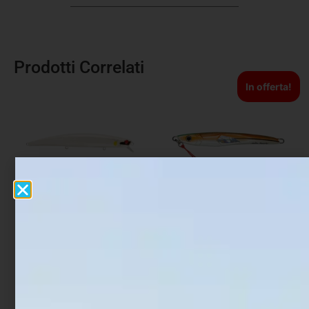
Prodotti Correlati
In offerta!
Artificiale Jerkbait
Artificiale Metal Jig Molix
Rapture Assassin 13.5 cm
Theos Shore Jigging 12.6
21.5 gr White Angel
cm 60 gr Shaman Orange
€
7,90
€
18,90
€
15,12
Aggiungi al carrello