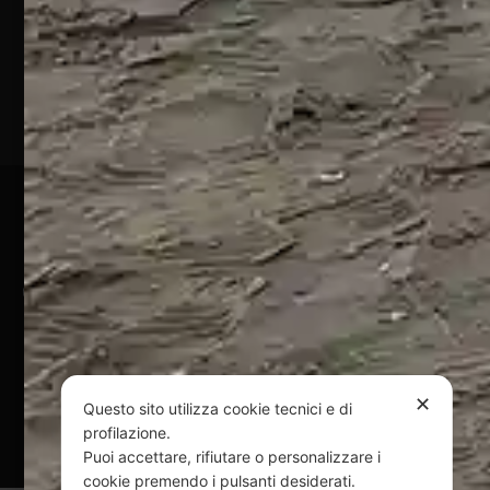
Marina
(TE)
P.Iva
01828920676
Pagamenti Sicuri
@ Copyright 2024 Webpesca è un brand Intent di Federico
Andrenacci P.Iva 01917920678
Via G. Galilei n. 2 – 64018 Tortoreto TE | REA TE-168019 |
Mail:
info@webpesca.it
| Pec:
federicoandrenacci@pec.it
✕
Questo sito utilizza cookie tecnici e di
Questo sito è protetto da Google reCAPTCHA
profilazione.
v3,
Privacy Policy
e
Terms of Service
di Google.
Puoi accettare, rifiutare o personalizzare i
cookie premendo i pulsanti desiderati.