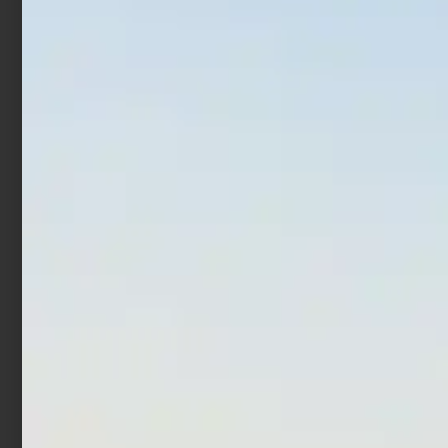
Aggiungi al carrello
In offerta!
Artificiale Metal Jig Molix
Bottom Lures Daiwa
Jugulo Wide Casting 5 cm
Masumorokoshi 1,1 Gr
15 gr Pearl Gold
Sweet Cord
€
14,00
€
11,20
€
4,50