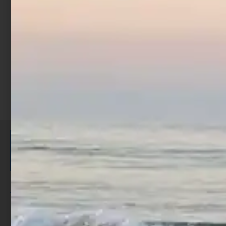
Aggiungi al carrello
ISCRIVITI E RICEVI 3,50€ DI
SCONTO >
Per ogni acquisto accumuli ulteriori
punti;