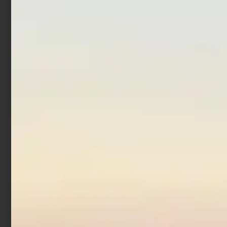
Aggiungi al carrello
Leggi tutto
In offerta!
Artificiale Popper Duo Bay
Ruf Reprush 6.2 cm 7.5 gr
Chinu Ghost
€
18,00
€
10,80