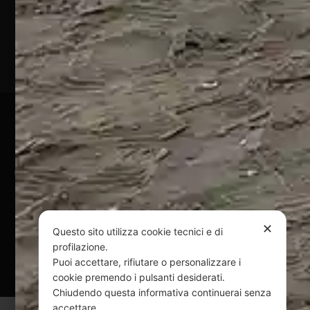
(TE)
P.Iva
01828920676
Pagamenti Sicuri
@ Copyright 2024 Webpesca è un brand Intent di Federico
Andrenacci P.Iva 01917920678
Via G. Galilei n. 2 – 64018 Tortoreto TE | REA TE-168019 |
Mail:
info@webpesca.it
| Pec:
federicoandrenacci@pec.it
✕
Questo sito utilizza cookie tecnici e di
profilazione.
Questo sito è protetto da Google reCAPTCHA
Puoi accettare, rifiutare o personalizzare i
v3,
Privacy Policy
e
Terms of Service
di Google.
cookie premendo i pulsanti desiderati.
Chiudendo questa informativa continuerai senza
accettare.