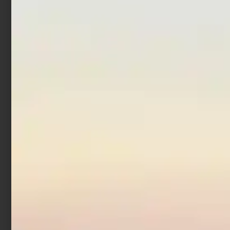
Leggi tutto
Leggi tutto
In offerta!
Artificiale Sabiki
Trabucco Col. 6
€
1,52
€
1,90
-