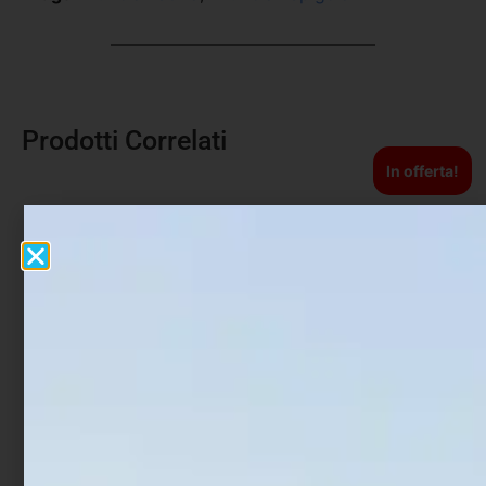
Prodotti Correlati
In offerta!
Artificiale Darter Jerk
Artificiale Jerkbait
Rapture Bay Rush 9 cm 10
Rapture Assassin 13.5 cm
gr Neo Pearl
21.5 gr Glow Shad
€
8,90
€
8,29
€
6,22