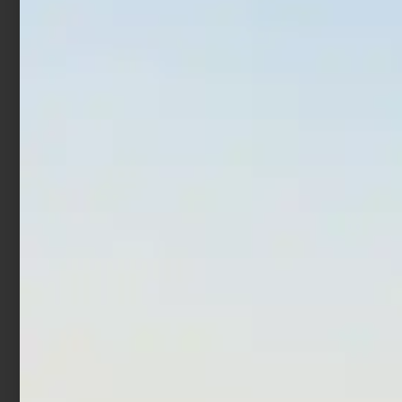
Aggiungi al carrello
Aggiungi al carrello
In offerta!
In offerta!
Artificiale Jerkbait Ima
Artificiale Pencil Bait Jack
Nabarone F 12.5 cm 16 gr
Fin Stylo 255 Jointed Blue
Makoiwashi
€
37,90
€
27,90
€
33,00
€
26,40