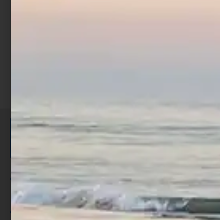
Scegli
ISCRIVITI E RICEVI 3,50€ DI
SCONTO >
Per ogni acquisto accumuli ulteriori
punti;
Utilizza i punti per ricevere uno