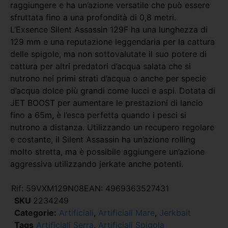
raggiungere e ha un’azione versatile che può essere
sfruttata fino a una profondità di 0,8 metri.
L’Exsence Silent Assassin 129F ha una lunghezza di
129 mm e una reputazione leggendaria per la cattura
delle spigole, ma non sottovalutate il suo potere di
cattura per altri predatori d’acqua salata che si
nutrono nei primi strati d’acqua o anche per specie
d’acqua dolce più grandi come lucci e aspi. Dotata di
JET BOOST per aumentare le prestazioni di lancio
fino a 65m, è l’esca perfetta quando i pesci si
nutrono a distanza. Utilizzando un recupero regolare
e costante, il Silent Assassin ha un’azione rolling
molto stretta, ma è possibile aggiungere un’azione
aggressiva utilizzando jerkate anche potenti.
Rif:
59VXM129N08
EAN:
4969363527431
SKU
2234249
Categorie:
Artificiali
,
Artificiali Mare
,
Jerkbait
Tags
Artificiali Serra
,
Artificiali Spigola