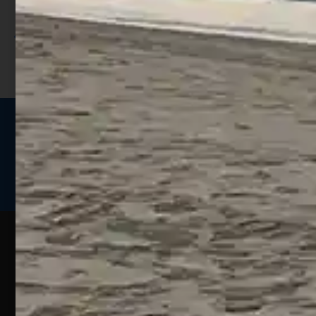
sconto;
I punti sono indicati nella pagina
prodotto;
Seguici sui social
Web
Esperienze
Assistenza
Contatti
Pesca
Clienti
Assistenza
Guide
Un portale
Ecommerce
sulla
Chi
pesca
pensato
ordini@webpesca
Siamo
sportiva
per gli