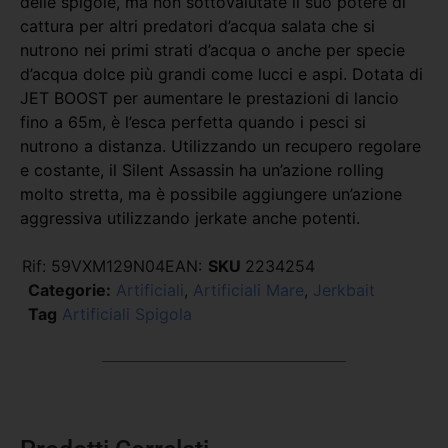
delle spigole, ma non sottovalutate il suo potere di
cattura per altri predatori d’acqua salata che si
nutrono nei primi strati d’acqua o anche per specie
d’acqua dolce più grandi come lucci e aspi. Dotata di
JET BOOST per aumentare le prestazioni di lancio
fino a 65m, è l’esca perfetta quando i pesci si
nutrono a distanza. Utilizzando un recupero regolare
e costante, il Silent Assassin ha un’azione rolling
molto stretta, ma è possibile aggiungere un’azione
aggressiva utilizzando jerkate anche potenti.
Rif:
59VXM129N04
EAN:
SKU
2234254
Categorie:
Artificiali
,
Artificiali Mare
,
Jerkbait
Tag
Artificiali Spigola