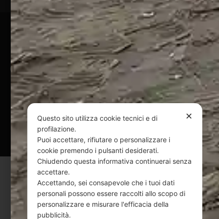
Pagamenti Sicuri
@ Copyright 2024 Webpesca è un brand Intent di Federico
Andrenacci P.Iva 01917920678
Via G. Galilei n. 2 – 64018 Tortoreto TE | REA TE-168019 |
Mail:
info@webpesca.it
| Pec:
federicoandrenacci@pec.it
✕
Questo sito utilizza cookie tecnici e di
Questo sito è protetto da Google reCAPTCHA
profilazione.
v3,
Privacy Policy
e
Terms of Service
di Google.
Puoi accettare, rifiutare o personalizzare i
cookie premendo i pulsanti desiderati.
Chiudendo questa informativa continuerai senza
accettare.
Accettando, sei consapevole che i tuoi dati
personali possono essere raccolti allo scopo di
personalizzare e misurare l'efficacia della
pubblicità.