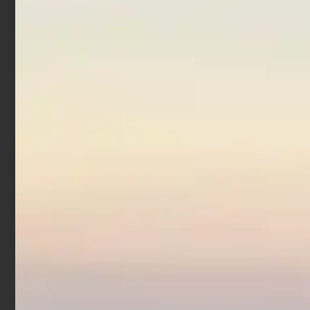
Artificiale Stickbait
Acciuga Rapture 9 cm 30
gr
€
9,90
Scegli