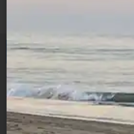
ISCRIVITI E RICEVI 3,50€ DI
SCONTO >
Per ogni acquisto accumuli ulteriori
punti;
Utilizza i punti per ricevere uno
sconto;
I punti sono indicati nella pagina
prodotto;