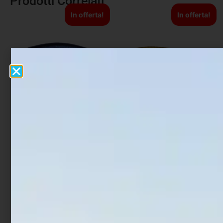
Prodotti Correlati
In offerta!
In offerta!
Artificiale Jerkbait Duo
Artificiale Metal Jig Molix
Tide Minnow 9 cm 15 gr
Jugulo Wide Casting 5 cm
UV Flash
15 gr Pearl Gold
€
21,00
€
12,60
€
14,00
€
11,20
Aggiungi al carrello
Aggiungi al carrello