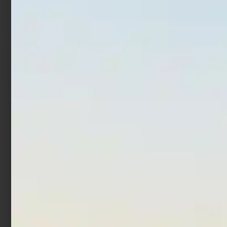
In offerta!
Countdown Magnum
Artificiale Darter Jerk
Rapture Bay Rush 9 cm 10
€
12,00
€
17,52
-
gr Acciuga
€
8,90
Scegli
Aggiungi al carrello