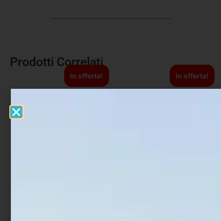
Prodotti Correlati
In offerta!
In offerta!
Artificiale Shad Fiiish Pit
Artificiale Shimano Spoon
Swimmer 10 cm 9 gr Pearl
Cardiff Roll Swimmer 1,5
Blue
gr Green
€
13,90
€
11,12
€
5,29
€
3,97