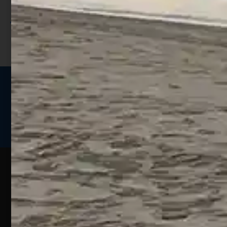
sconto;
I punti sono indicati nella pagina
prodotto;
Seguici sui social
Web
Esperienze
Assistenza
Contatti
Pesca
Clienti
Assistenza
Guide
Un portale
Ecommerce
sulla
Chi
pesca
pensato
ordini@webpesca
Siamo
sportiva
per gli