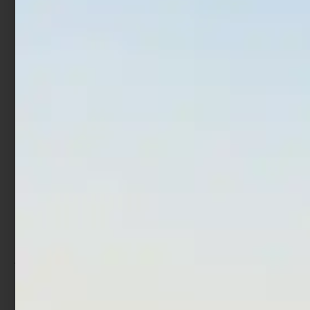
Leggi tutto
Leggi tutto
In offerta!
In offerta!
Artificiale Pencil Bait Jack
Deep Tail Dancer
Fin Stylo 255 Jointed Blue
€
9,77
€
13,20
-
€
37,90
€
27,90