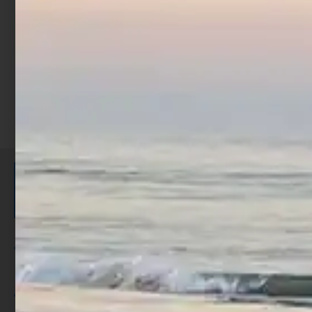
Scegli
ISCRIVITI E RICEVI 3,50€ DI
SCONTO >
Per ogni acquisto accumuli ulteriori
punti;
Utilizza i punti per ricevere uno