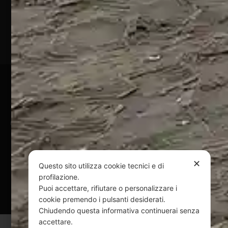
(TE)
P.Iva
01828920676
Pagamenti Sicuri
@ Copyright 2024 Webpesca è un brand Intent di Federico
Andrenacci P.Iva 01917920678
Via G. Galilei n. 2 – 64018 Tortoreto TE | REA TE-168019 |
Mail:
info@webpesca.it
| Pec:
federicoandrenacci@pec.it
✕
Questo sito utilizza cookie tecnici e di
profilazione.
Questo sito è protetto da Google reCAPTCHA
Puoi accettare, rifiutare o personalizzare i
v3,
Privacy Policy
e
Terms of Service
di Google.
cookie premendo i pulsanti desiderati.
Chiudendo questa informativa continuerai senza
accettare.