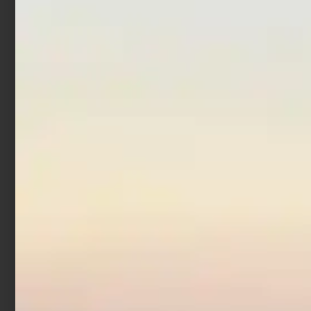
Scegli
Leggi tutto
In offerta!
Artificiale Sabiki
Trabucco Col. 6
€
1,52
€
1,90
-