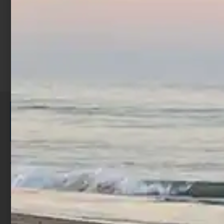
Aggiungi al carrello
ISCRIVITI E RICEVI 3,50€ DI
SCONTO >
Per ogni acquisto accumuli ulteriori
punti;
Utilizza i punti per ricevere uno
sconto;