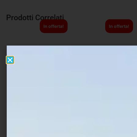
Prodotti Correlati
In offerta!
In offerta!
Artificiale Shad Fiiish Pit
Artificiale Metal Jig Molix
Swimmer 10 cm 9 gr Pearl
Theos Shore Jigging 12.6
Blue
cm 60 gr Shaman Orange
€
13,90
€
11,12
€
18,90
€
15,12
Leggi tutto
Aggiungi al carrello