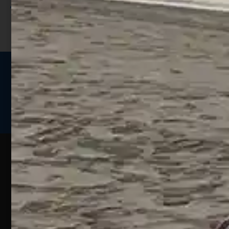
I punti sono indicati nella pagina
prodotto;
Seguici sui social
Web
Esperienze
Assistenza
Contatti
Pesca
Clienti
Assistenza
Guide
Un portale
Ecommerce
sulla
Chi
pesca
pensato
ordini@webpesca
Siamo
sportiva
per gli
Negozio di
Contattaci
amanti
I nostri
Silvi –