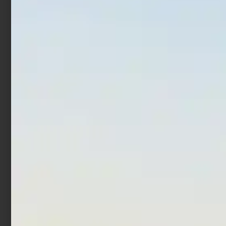
In offerta!
In offerta!
Artificiale Metal Jig Molix
Artificiale Pencil Bait Jack
Jugulo Wide Casting 5.5
Fin Stylo 255 Jointed Blue
cm 20 gr Pearl Gold
€
37,90
€
27,90
€
15,00
€
12,00
Leggi tutto
Aggiungi al carrello