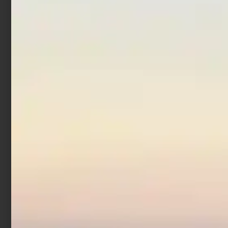
Artificiale Darter Jerk
Rapture Bay Rush 9 cm 10
gr Acciuga
€
8,90