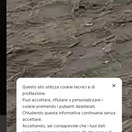
P.Iva
01828920676
Pagamenti Sicuri
@ Copyright 2024 Webpesca è un brand Intent di Federico
Andrenacci P.Iva 01917920678
Via G. Galilei n. 2 – 64018 Tortoreto TE | REA TE-168019 |
Mail:
info@webpesca.it
| Pec:
federicoandrenacci@pec.it
✕
Questo sito utilizza cookie tecnici e di
profilazione.
Questo sito è protetto da Google reCAPTCHA
Puoi accettare, rifiutare o personalizzare i
v3,
Privacy Policy
e
Terms of Service
di Google.
cookie premendo i pulsanti desiderati.
Chiudendo questa informativa continuerai senza
accettare.
Accettando, sei consapevole che i tuoi dati