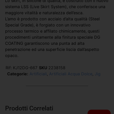
Lo skirt, in silicone di qualità, è costruito con il nuovo
sistema LSS (Live Skirt System), che conferisce una
maggiore vitalità e naturalezza dell’esca.
L’amo è prodotto con acciaio d’alta qualità (Steel
Special Grade), è forgiato con un innovativo
processo termico e affilato chimicamente, questi
procedimenti unitamente alla finitura speciale DG
COATING garantiscono una punta ad alta
penetrazione ed una superficie liscia dall’aspetto
opaco.
Rif:
KJ12DG-667
SKU
2238158
Categorie:
Artificiali
,
Artificiali Acqua Dolce
,
Jig
Prodotti Correlati