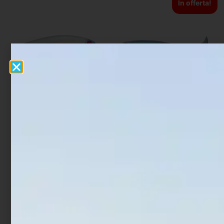
In offerta!
Artificiale Darter Jerk
Artificiale Shad Fiiish Pit
Rapture Bay Rush 9 cm 10
Swimmer 10 cm 9 gr Pearl
gr Neo Pearl
Blue
€
8,90
€
13,90
€
11,12
Leggi tutto
Aggiungi al carrello