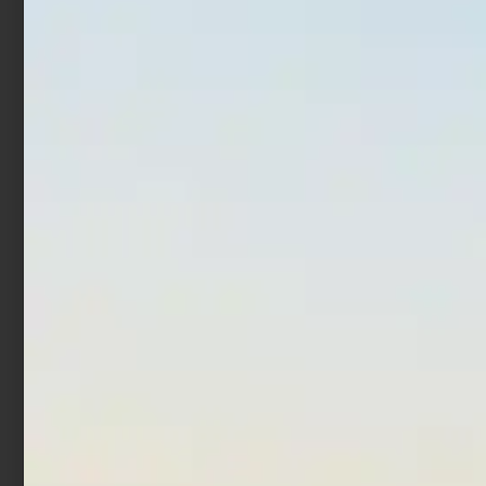
In offerta!
In offerta!
Artificiale Metal Jig Molix
Artificiale Popper Duo Bay
Jugulo Wide Casting 5 cm
Ruf Reprush 6.2 cm 7.5 gr
15 gr Pearl Gold
Chinu Ghost
€
14,00
€
11,20
€
18,00
€
10,80
Aggiungi al carrello
Aggiungi al carrello