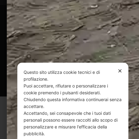
Pagamenti Sicuri
@ Copyright 2024 Webpesca è un brand Intent di Federico
Andrenacci P.Iva 01917920678
Via G. Galilei n. 2 – 64018 Tortoreto TE | REA TE-168019 |
Mail:
info@webpesca.it
| Pec:
federicoandrenacci@pec.it
✕
Questo sito utilizza cookie tecnici e di
Questo sito è protetto da Google reCAPTCHA
profilazione.
v3,
Privacy Policy
e
Terms of Service
di Google.
Puoi accettare, rifiutare o personalizzare i
cookie premendo i pulsanti desiderati.
Chiudendo questa informativa continuerai senza
accettare.
Accettando, sei consapevole che i tuoi dati
personali possono essere raccolti allo scopo di
personalizzare e misurare l'efficacia della
pubblicità.