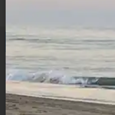
ISCRIVITI E RICEVI 3,50€ DI
SCONTO >
Per ogni acquisto accumuli ulteriori
punti;
Utilizza i punti per ricevere uno
sconto;
I punti sono indicati nella pagina
prodotto;