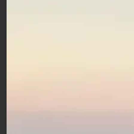
Artificiale Jerkbait
Rapture Assassin 13.5 cm
21.5 gr Chrome Blue
€
7,90
Aggiungi al carrello