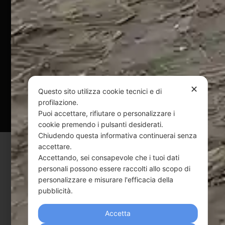
@ Copyright 2024 Webpesca è un brand Intent di Federico
Andrenacci P.Iva 01917920678
Via G. Galilei n. 2 – 64018 Tortoreto TE | REA TE-168019 |
Mail:
info@webpesca.it
| Pec:
federicoandrenacci@pec.it
✕
Questo sito utilizza cookie tecnici e di
Questo sito è protetto da Google reCAPTCHA
profilazione.
v3,
Privacy Policy
e
Terms of Service
di Google.
Puoi accettare, rifiutare o personalizzare i
cookie premendo i pulsanti desiderati.
Chiudendo questa informativa continuerai senza
accettare.
Accettando, sei consapevole che i tuoi dati
personali possono essere raccolti allo scopo di
personalizzare e misurare l'efficacia della
pubblicità.
Accetta