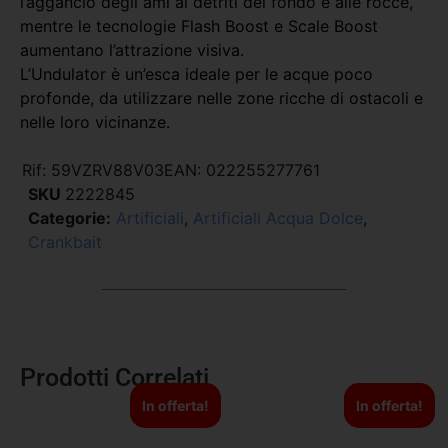
l’aggancio degli ami ai detriti del fondo e alle rocce,
mentre le tecnologie Flash Boost e Scale Boost
aumentano l’attrazione visiva.
L’Undulator è un’esca ideale per le acque poco
profonde, da utilizzare nelle zone ricche di ostacoli e
nelle loro vicinanze.
Rif:
59VZRV88V03
EAN:
022255277761
SKU
2222845
Categorie:
Artificiali
,
Artificiali Acqua Dolce
,
Crankbait
Prodotti Correlati
In offerta!
In offerta!