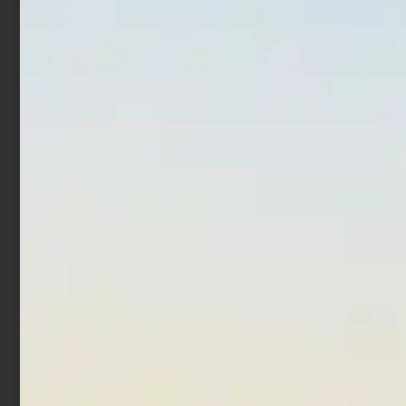
Artificiale Metal Jig Molix
Countdown Magnum
Jugulo Wide Casting 5.5
€
12,00
€
17,52
cm 20 gr Pearl Gold
-
€
15,00
€
12,00
Scegli
Aggiungi al carrello