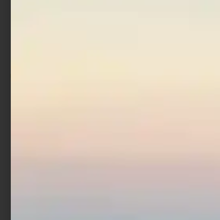
Artificiale Stickbait
Acciuga Rapture 9 cm 30
gr
€
9,90
Scegli