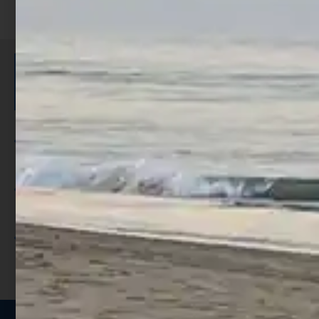
ISCRIVITI E RICEVI 3,50€ DI
SCONTO >
Per ogni acquisto accumuli ulteriori
punti;
Utilizza i punti per ricevere uno
sconto;
I punti sono indicati nella pagina
prodotto;