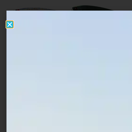
Artificiale Jerkbait Duo
Artificiale WTD Molix Top
Tide Minnow Lance S SW
Water Baitfish 9.5 cm 14
16 cm 28 gr Prism Ivory
gr Luna Nera
€
25,00
€
21,25
€
17,90
€
14,32
Aggiungi al carrello
Aggiungi al carrello
In offerta!
In offerta!