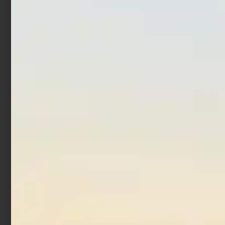
Artificiale Hardbait Molix
Countdown Magnum
MTW 13 cm 47 gr Flying
€
12,00
€
17,52
Chart
-
€
16,50
€
9,90
Scegli
Leggi tutto