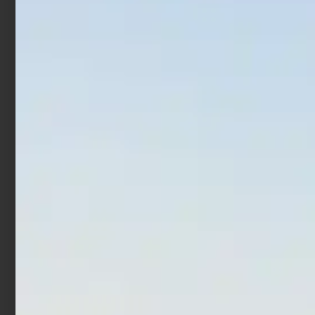
Artificiale Jerkbait
Artificiale Shad Fiiish Pit
Rapture Assassin 13.5 cm
Swimmer 10 cm 9 gr Pearl
21.5 gr Glow Shad
Blue
€
8,29
€
6,22
€
13,90
€
11,12
Leggi tutto
Aggiungi al carrello
In offerta!
In offerta!