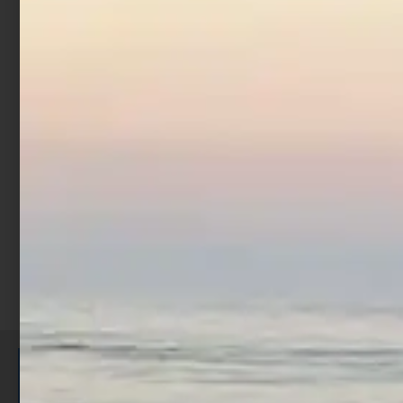
Artificiale Jerkbait
Rapture Assassin 13.5 cm
21.5 gr Chrome Blue
€
7,90
Aggiungi al carrello
ISCRIVITI E RICEVI 3,50€ DI
SCONTO >