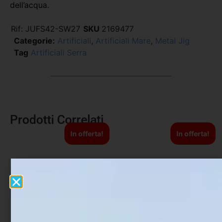
dell’acqua.
Rif:
JUFS42-SW27
SKU
2169477
Categorie:
Artificiali
,
Artificiali Mare
,
Metal Jig
Tag
Artificiali Serra
Prodotti Correlati
In offerta!
In offerta!