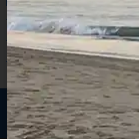
Per ogni acquisto accumuli ulteriori
punti;
Utilizza i punti per ricevere uno
sconto;
I punti sono indicati nella pagina
prodotto;
Seguici sui social