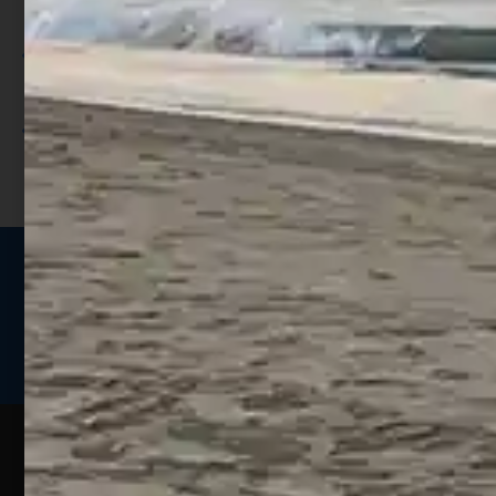
punti;
Utilizza i punti per ricevere uno
sconto;
I punti sono indicati nella pagina
prodotto;
Seguici sui social
Web
Esperienze
Assistenza
Contatti
Pesca
Clienti
Assistenza