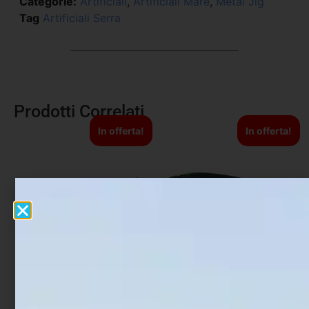
Categorie:
Artificiali
,
Artificiali Mare
,
Metal Jig
Tag
Artificiali Serra
Prodotti Correlati
In offerta!
In offerta!
Artificiale Shad Fiiish Pit
Artificiale WTD Molix Top
Swimmer 10 cm 9 gr Pearl
Water Baitfish 9.5 cm 14
Blue
gr Luna Nera