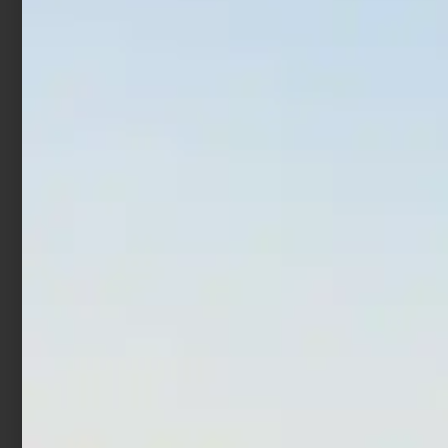
€
13,90
€
11,12
€
17,90
€
14,32
Leggi tutto
Aggiungi al carrello
In offerta!
In offerta!
Artificiale Hardbait Molix
Artificiale Popper Duo Bay
MTW 13 cm 47 gr Flying
Ruf Reprush 6.2 cm 7.5 gr