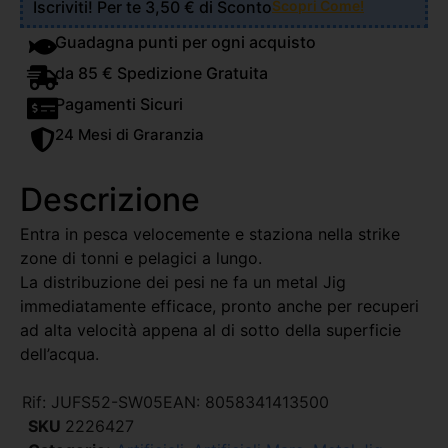
Iscriviti! Per te 3,50 € di Sconto
Scopri Come!
Guadagna punti per ogni acquisto
da 85 € Spedizione Gratuita
Pagamenti Sicuri
24 Mesi di Graranzia
Descrizione
Entra in pesca velocemente e staziona nella strike
zone di tonni e pelagici a lungo.
La distribuzione dei pesi ne fa un metal Jig
immediatamente efficace, pronto anche per recuperi
ad alta velocità appena al di sotto della superficie
dell’acqua.
Rif:
JUFS52-SW05
EAN:
8058341413500
SKU
2226427