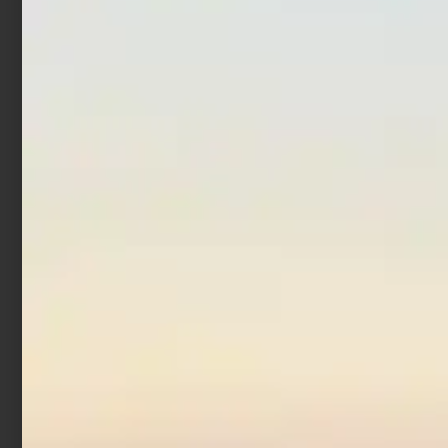
Chart
Chinu Ghost
€
16,50
€
9,90
€
18,00
€
10,80
Leggi tutto
Aggiungi al carrello
Artificiale Jerkbait