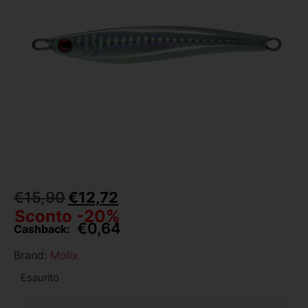
€
15,90
€
12,72
Sconto -20%
€
0,64
Cashback:
Brand:
Molix
Esaurito