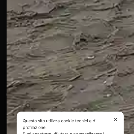
64028
Silvi
Marina
(TE)
P.Iva
01828920676
Pagamenti Sicuri
@ Copyright 2024 Webpesca è un brand Intent di Federico
Andrenacci P.Iva 01917920678
Via G. Galilei n. 2 – 64018 Tortoreto TE | REA TE-168019 |
Mail:
info@webpesca.it
| Pec:
federicoandrenacci@pec.it
✕
Questo sito utilizza cookie tecnici e di
profilazione.
Questo sito è protetto da Google reCAPTCHA
Puoi accettare, rifiutare o personalizzare i