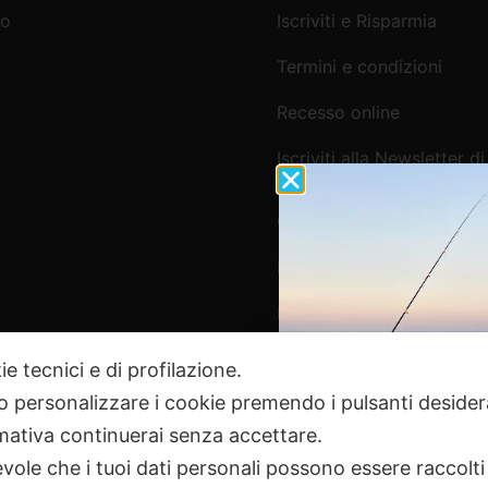
mo
Iscriviti e Risparmia
Termini e condizioni
Recesso online
Iscriviti alla Newsletter di
Webpesca
Cookie Policy e Consensi
Informativa e-commerce
Informativa newsletter e 
ie tecnici e di profilazione.
 o personalizzare i cookie premendo i pulsanti desider
Pagamenti Sicuri
ativa continuerai senza accettare.
ole che i tuoi dati personali possono essere raccolti 