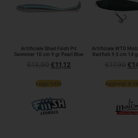
Artificiale Shad Fiiish Pit
Artificiale WTD Mol
Swimmer 10 cm 9 gr Pearl Blue
Baitfish 9.5 cm 14 
€
13,90
€
11,12
€
17,90
€
1
Leggi tutto
Aggiungi al ca