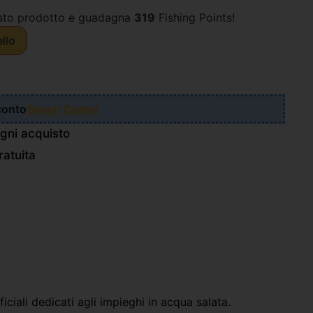
sto prodotto e guadagna
319
Fishing Points!
ello
Sconto
Scopri Come!
gni acquisto
atuita
ficiali dedicati agli impieghi in acqua salata.