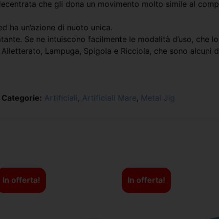
 decentrata che gli dona un movimento molto simile al com
ed ha un’azione di nuoto unica.
natante. Se ne intuiscono facilmente le modalità d’uso, che
 Alletterato, Lampuga, Spigola e Ricciola, che sono alcuni d
Categorie:
Artificiali
,
Artificiali Mare
,
Metal Jig
In offerta!
In offerta!