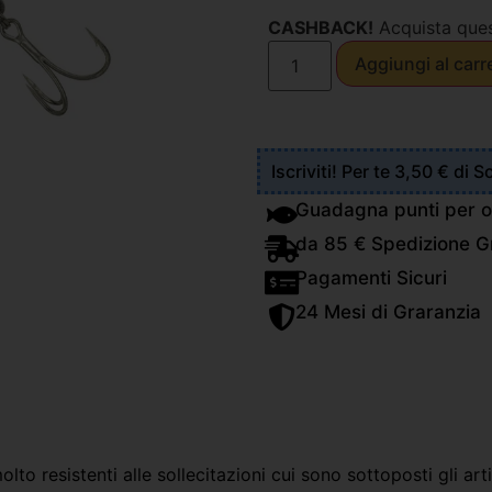
CASHBACK!
Acquista que
Aggiungi al carr
Iscriviti! Per te 3,50 € di 
Guadagna punti per o
da 85 € Spedizione Gr
Pagamenti Sicuri
24 Mesi di Graranzia
lto resistenti alle sollecitazioni cui sono sottoposti gli arti