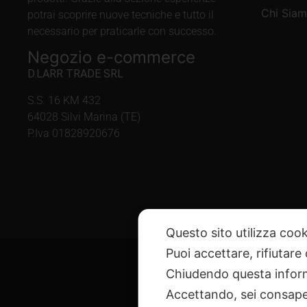
Chi Sia
potrai scoprire nuove tecniche e tutto il
necessario per praticarle con successo.
Negozio e-commerce
D.LARR TRADE SRL
S.S. 16 KM 432
64028 Silvi Marina (TE)
P.Iva 01828920676
Questo sito utilizza cook
Puoi accettare, rifiutare
Chiudendo questa inform
Accettando, sei consapev