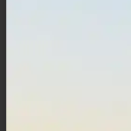
Artificiale WTD Molix Top
Artificiale Shimano Spoon
Water Baitfish 9.5 cm 14
Cardiff Roll Swimmer 1,5
gr Luna Nera
gr Green
€
17,90
€
14,32
€
5,29
€
3,97
Aggiungi al carrello
Leggi tutto