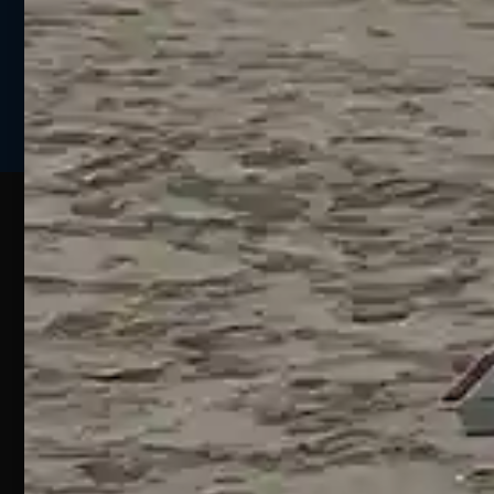
Seguici sui social
Web
Esperienze
Assistenza
Contatti
Pesca
Clienti
Assistenza
Guide
Un portale
Ecommerce
sulla
Chi
pesca
pensato
ordini@webpesca
Siamo
sportiva
per gli
Negozio di
Contattaci
amanti
I nostri
Silvi –
consigli
della
sulla
Iscriviti e
Teramo
Pesca
pesca
Risparmia
SS16
Sportiva.
Adriatica,
Chi
Termini e
Filtri
Siamo
km432,
condizioni
avanzati