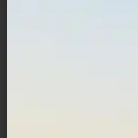
In offerta!
In offerta!
Artificiale Popper Duo Bay
Artificiale Sabiki
Ruf Reprush 6.2 cm 7.5 gr
Trabucco Col. 6
Chinu Ghost
€
1,52
€
1,90
-
€
18,00
€
10,80
Scegli
Aggiungi al carrello