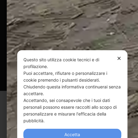
Pagamenti Sicuri
@ Copyright 2024 Webpesca è un brand Intent di Federico
Andrenacci P.Iva 01917920678
Via G. Galilei n. 2 – 64018 Tortoreto TE | REA TE-168019 |
Mail:
info@webpesca.it
| Pec:
federicoandrenacci@pec.it
✕
Questo sito utilizza cookie tecnici e di
profilazione.
Questo sito è protetto da Google reCAPTCHA
Puoi accettare, rifiutare o personalizzare i
v3,
Privacy Policy
e
Terms of Service
di Google.
cookie premendo i pulsanti desiderati.
Chiudendo questa informativa continuerai senza
accettare.
Accettando, sei consapevole che i tuoi dati
personali possono essere raccolti allo scopo di
personalizzare e misurare l'efficacia della
pubblicità.
Accetta