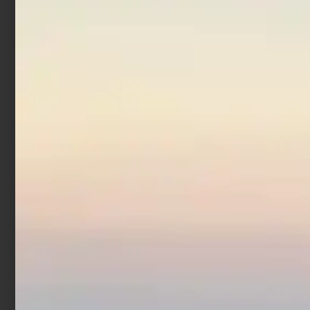
Artificiale Jerkbait
Rapture Assassin 13.5 cm
21.5 gr Chrome Blue
€
7,90
Aggiungi al carrello