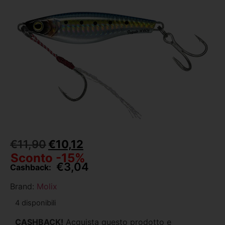
€
11,90
€
10,12
Sconto -15%
€
3,04
Cashback:
Brand:
Molix
4 disponibili
CASHBACK!
Acquista questo prodotto e