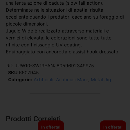
una lenta azione di caduta (slow fall action).
Determinate nelle situazioni di apatia, risulta
eccellente quando i predatori cacciano su foraggio di
piccole dimensioni.
Jugulo Wide è realizzato attraverso materiali e
vernici di elevata; le colorazioni sono tutte tutte
rifinite con finissaggio UV coating.
Equipaggiato con ancoretta e assist hook dressato.
Rif:
JUW10-SW19
EAN:
8059692349975
SKU
6607945
Categorie:
Artificiali
,
Artificiali Mare
,
Metal Jig
Prodotti Correlati
In offerta!
In offerta!