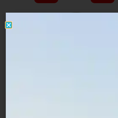
Artificiale Jerkbait
Artificiale WTD Molix Top
Rapture Assassin 13.5 cm
Water Baitfish 9.5 cm 14
21.5 gr Glow Shad
gr Bone
€
8,29
€
6,22
€
17,00
€
13,60
Aggiungi al carrello
Aggiungi al carrello