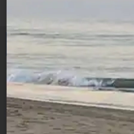
ISCRIVITI E RICEVI 3,50€ DI
SCONTO >
Per ogni acquisto accumuli ulteriori
punti;
Utilizza i punti per ricevere uno
sconto;
I punti sono indicati nella pagina
prodotto;