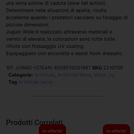
una lenta azione di caduta (slow fall action).
Determinate nelle situazioni di apatia, risulta
eccellente quando i predatori cacciano su foraggio di
piccole dimensioni.
Jugulo Wide è realizzato attraverso materiali e
vernici di elevata; le colorazioni sono tutte tutte
rifinite con finissaggio UV coating.
Equipaggiato con ancoretta e assist hook dressato.
Rif:
JUW40-137
EAN:
8059519261961
SKU
2210706
Categorie:
Artificiali
,
Artificiali Mare
,
Metal Jig
Tag
Artificiali Serra
Prodotti Correlati
In offerta!
In offerta!