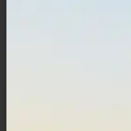
In offerta!
In offerta!
Artificiale Metal Jig Molix
Deep Tail Dancer
Jugulo Wide Casting 5 cm
€
9,77
€
13,20
15 gr Pearl Gold
-
€
14,00
€
11,20
Scegli
Aggiungi al carrello