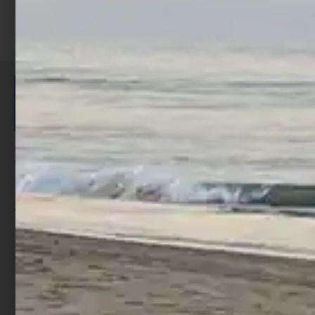
ISCRIVITI E RICEVI 3,50€ DI
SCONTO >
Per ogni acquisto accumuli ulteriori
punti;
Utilizza i punti per ricevere uno
sconto;
I punti sono indicati nella pagina
prodotto;