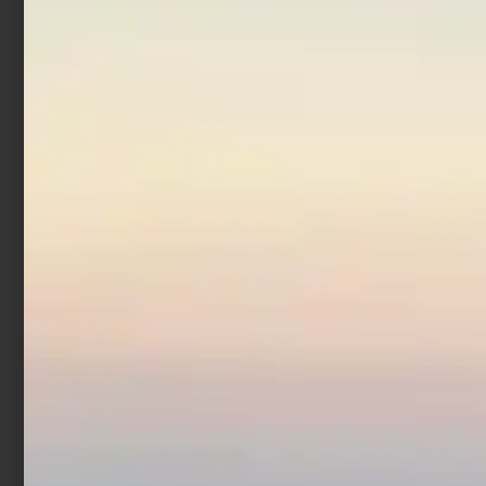
Artificiale Jerkbait
Rapture Assassin 13.5 cm
21.5 gr Chrome Blue
€
7,90
Aggiungi al carrello