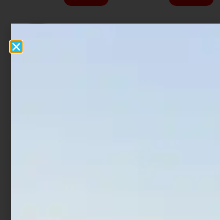
Artificiale WTD Molix Top
Artificiale Metal Jig Molix
Water Baitfish 9.5 cm 14
Theos Shore Jigging 12.6
gr Bone
cm 60 gr Shaman Orange
€
17,00
€
13,60
€
18,90
€
15,12
Aggiungi al carrello
Aggiungi al carrello