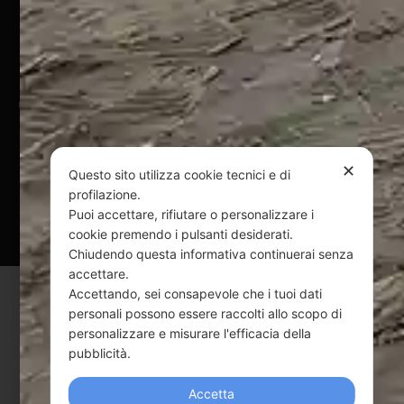
Pagamenti Sicuri
@ Copyright 2024 Webpesca è un brand Intent di Federico
Andrenacci P.Iva 01917920678
Via G. Galilei n. 2 – 64018 Tortoreto TE | REA TE-168019 |
Mail:
info@webpesca.it
| Pec:
federicoandrenacci@pec.it
✕
Questo sito utilizza cookie tecnici e di
profilazione.
Questo sito è protetto da Google reCAPTCHA
Puoi accettare, rifiutare o personalizzare i
v3,
Privacy Policy
e
Terms of Service
di Google.
cookie premendo i pulsanti desiderati.
Chiudendo questa informativa continuerai senza
accettare.
Accettando, sei consapevole che i tuoi dati
personali possono essere raccolti allo scopo di
personalizzare e misurare l'efficacia della
pubblicità.
Accetta