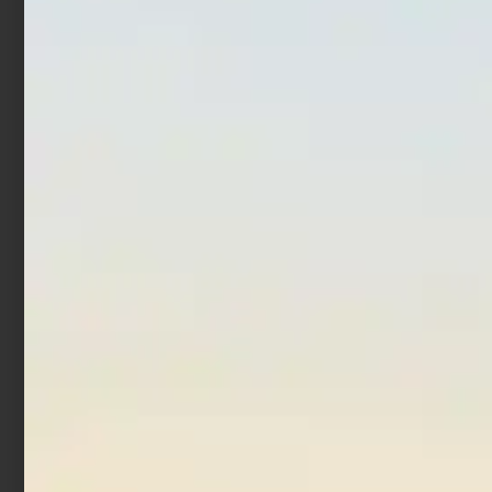
Deep Tail Dancer
Countdown Magnum
€
9,77
€
13,20
€
12,00
€
17,52
-
-
Scegli
Scegli