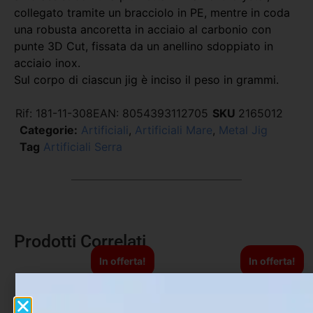
collegato tramite un bracciolo in PE, mentre in coda
una robusta ancoretta in acciaio al carbonio con
punte 3D Cut, fissata da un anellino sdoppiato in
acciaio inox.
Sul corpo di ciascun jig è inciso il peso in grammi.
Rif:
181-11-308
EAN:
8054393112705
SKU
2165012
Categorie:
Artificiali
,
Artificiali Mare
,
Metal Jig
Tag
Artificiali Serra
Prodotti Correlati
In offerta!
In offerta!