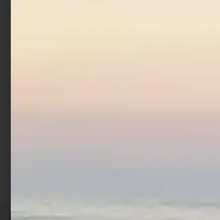
Artificiale Sabiki
Trabucco Col. 5
€
1,90
Scegli