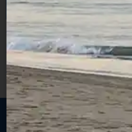
ISCRIVITI E RICEVI 3,50€ DI
SCONTO >
Per ogni acquisto accumuli ulteriori
punti;
Utilizza i punti per ricevere uno
sconto;
I punti sono indicati nella pagina
prodotto;
Seguici sui social