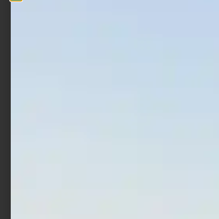
Artificiale Jerkbait Duo
Artificiale Pencil Bait Jack
Tide Minnow Lance S SW
Fin Stylo 255 Jointed Blue
16 cm 28 gr Prism Ivory
€
37,90
€
27,90
€
25,00
€
21,25
Leggi tutto
Aggiungi al carrello
In offerta!
In offerta!