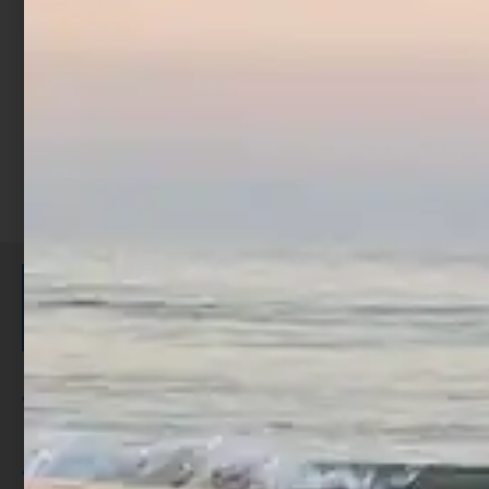
Scegli
ISCRIVITI E RICEVI 3,50€ DI
SCONTO >
Per ogni acquisto accumuli ulteriori
punti;
Utilizza i punti per ricevere uno