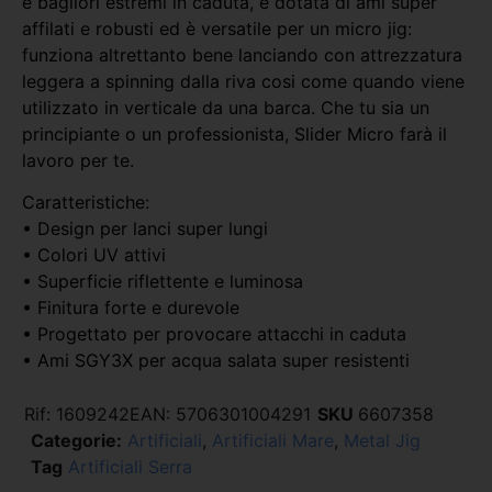
e bagliori estremi in caduta, è dotata di ami super
affilati e robusti ed è versatile per un micro jig:
funziona altrettanto bene lanciando con attrezzatura
leggera a spinning dalla riva cosi come quando viene
utilizzato in verticale da una barca. Che tu sia un
principiante o un professionista, Slider Micro farà il
lavoro per te.
Caratteristiche:
• Design per lanci super lungi
• Colori UV attivi
• Superficie riflettente e luminosa
• Finitura forte e durevole
• Progettato per provocare attacchi in caduta
• Ami SGY3X per acqua salata super resistenti
Rif:
1609242
EAN:
5706301004291
SKU
6607358
Categorie:
Artificiali
,
Artificiali Mare
,
Metal Jig
Tag
Artificiali Serra