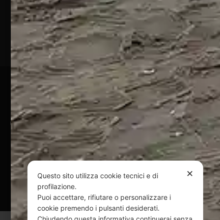
(TE)
P.Iva
01828920676
Pagamenti Sicuri
@ Copyright 2024 Webpesca è un brand Intent di Federico
Andrenacci P.Iva 01917920678
Via G. Galilei n. 2 – 64018 Tortoreto TE | REA TE-168019 |
Mail:
info@webpesca.it
| Pec:
federicoandrenacci@pec.it
✕
Questo sito utilizza cookie tecnici e di
Questo sito è protetto da Google reCAPTCHA
profilazione.
v3,
Privacy Policy
e
Terms of Service
di Google.
Puoi accettare, rifiutare o personalizzare i
cookie premendo i pulsanti desiderati.
Chiudendo questa informativa continuerai senza