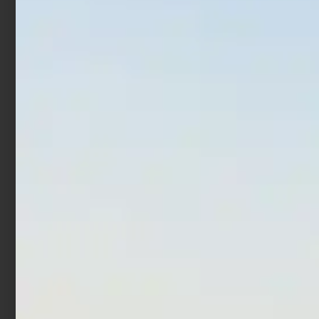
Aggiungi al carrello
Aggiungi al carrello
In offerta!
Bottom Lures Daiwa
Artificiale Sabiki
Masumorokoshi 1,1 Gr
Trabucco Col. 6
Rasberry
€
1,52
€
1,90
-
€
4,50