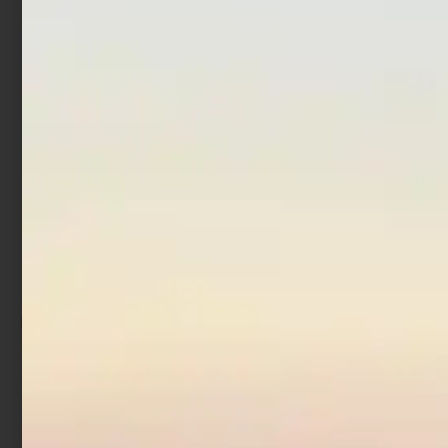
Scegli
Leggi tutto
Artificiale Stickbait
Acciuga Rapture 9 cm 30
gr
€
9,90