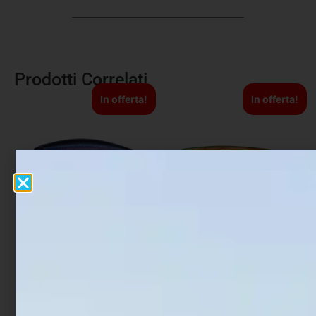
Prodotti Correlati
In offerta!
In offerta!
Artificiale Jerkbait Duo
Artificiale Metal Jig Molix
Tide Minnow 9 cm 15 gr
Theos Shore Jigging 12.6
UV Flash
cm 60 gr Shaman Orange
€
21,00
€
12,60
€
18,90
€
15,12