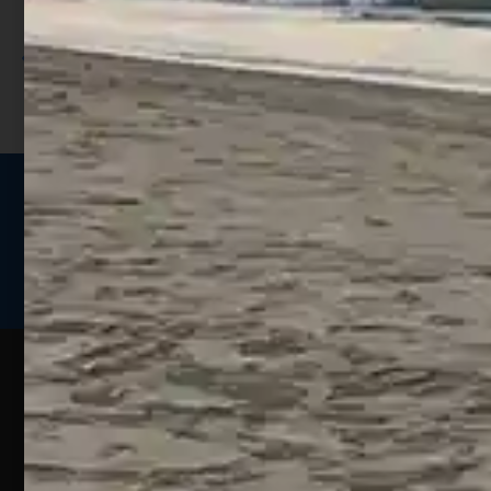
sconto;
I punti sono indicati nella pagina
prodotto;
Seguici sui social
Web
Esperienze
Assistenza
Contatti
Pesca
Clienti
Assistenza
Guide
Un portale
Ecommerce
sulla
Chi
pesca
pensato
ordini@webpesca
Siamo
sportiva
per gli