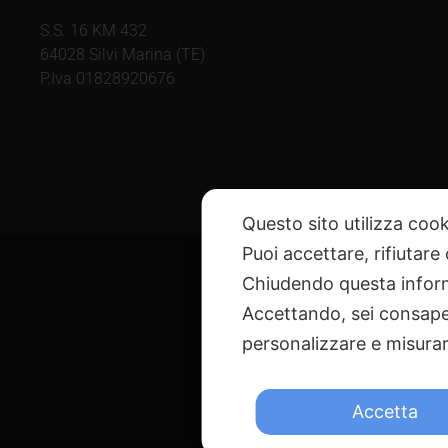
S.S. 16 KM 432
64028 Silvi Marina (TE)
P.Iva 01828920676
Questo sito utilizza cook
Puoi accettare, rifiutare
Chiudendo questa inform
Accettando, sei consapev
personalizzare e misurare
@ Copyright 
Via G. Galilei n. 2 – 640
Accetta
Questo sito è pr