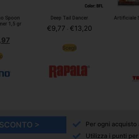
ano Spoon
Deep Tail Dancer
Artificiale
mer 1,5 gr
€
9,77
€
13,20
-
,97
Scegli
to
I SCONTO >
Per ogni acquisto 
Utilizza i punti pe