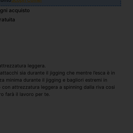
Sconto
Scopri Come!
gni acquisto
atuita
attrezzatura leggera.
attacchi sia durante il jigging che mentre l’esca è in
a minima durante il jigging e bagliori estremi in
o con attrezzatura leggera a spinning dalla riva cosi
 farà il lavoro per te.