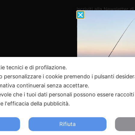
Iscriviti alla Newsletter di
Webpesca
Cookie Policy e Consensi
Informativa e-commerce
Informativa newsletter e 
ie tecnici e di profilazione.
 o personalizzare i cookie premendo i pulsanti desider
Pagamenti Sicuri
ativa continuerai senza accettare.
ole che i tuoi dati personali possono essere raccolti 
 l'efficacia della pubblicità.
2024 Webpesca è un brand Intent di Federico Andrenacci P.Iv
18 Tortoreto TE | REA TE-168019 | Mail:
info@webpesca.it
| Pec:
f
Rifiuta
otetto da Google reCAPTCHA v3,
Privacy Policy
e
Terms of 