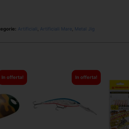
egorie:
Artificiali
,
Artificiali Mare
,
Metal Jig
In offerta!
In offerta!