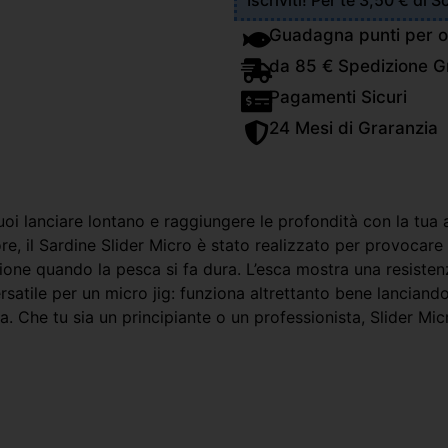
Iscriviti! Per te 3,50 € di 
Guadagna punti per o
da 85 € Spedizione Gr
Pagamenti Sicuri
24 Mesi di Graranzia
uoi lanciare lontano e raggiungere le profondità con la tua 
re, il Sardine Slider Micro è stato realizzato per provocare 
one quando la pesca si fa dura. L’esca mostra una resistenz
ersatile per un micro jig: funziona altrettanto bene lanciand
 Che tu sia un principiante o un professionista, Slider Micro