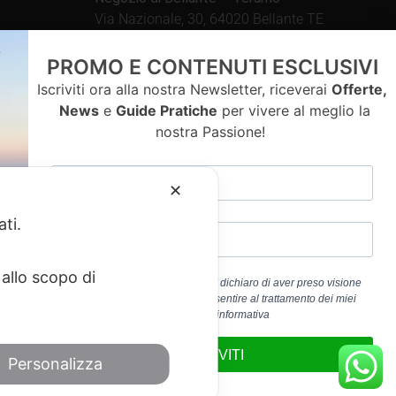
Via Nazionale, 30, 64020 Bellante TE
Aperto tutti i giorni dalle
PROMO E CONTENUTI ESCLUSIVI
09.00 – 13.00 / 15.30 – 19.30
Iscriviti ora alla nostra Newsletter, riceverai
Offerte,
News
e
Guide Pratiche
per vivere al meglio la
nostra Passione!
contatti
✕
ati.
allo scopo di
Cliccando sul pulsante “ISCRIVITI” dichiaro di aver preso visione
dell’
Informativa Privacy
e di acconsentire al trattamento dei miei
a 01917920678
dati personali per la finalità b) dell’informativa
edericoandrenacci@pec.it
ISCRIVITI
Personalizza
Service
di Google.