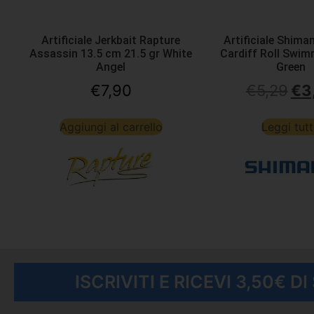
Artificiale Jerkbait Rapture
Artificiale Shim
Assassin 13.5 cm 21.5 gr White
Cardiff Roll Swim
Angel
Green
€
7,90
€
5,29
€
3
Aggiungi al carrello
Leggi tut
ISCRIVITI E RICEVI 3,50€ D