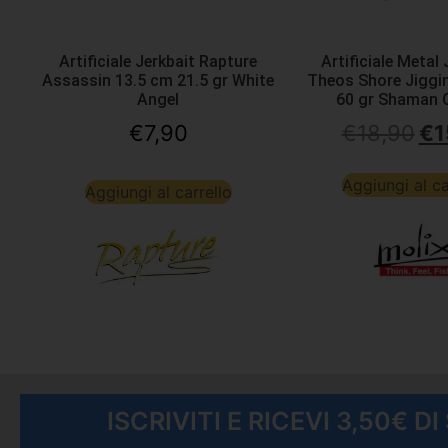
Artificiale Jerkbait Rapture
Artificiale Metal 
Assassin 13.5 cm 21.5 gr White
Theos Shore Jiggi
Angel
60 gr Shaman 
€
7,90
€
18,90
€
1
Aggiungi al ca
Aggiungi al carrello
ISCRIVITI E RICEVI 3,50€ D