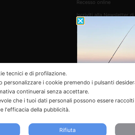
Recesso online
Iscriviti alla Newsletter di
Webpesca
Cookie Policy e Consensi
Informativa e-commerce
Informativa newsletter e 
ie tecnici e di profilazione.
 o personalizzare i cookie premendo i pulsanti desider
Pagamenti Sicuri
ativa continuerai senza accettare.
ole che i tuoi dati personali possono essere raccolti 
 l'efficacia della pubblicità.
2024 Webpesca è un brand Intent di Federico Andrenacci P.Iv
18 Tortoreto TE | REA TE-168019 | Mail:
info@webpesca.it
| Pec:
f
Rifiuta
otetto da Google reCAPTCHA v3,
Privacy Policy
e
Terms of 