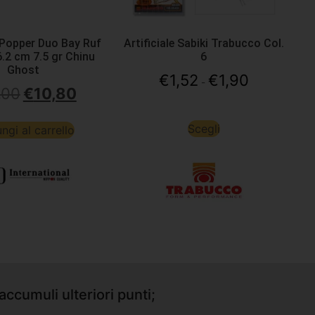
e Popper Duo Bay Ruf
Artificiale Sabiki Trabucco Col.
.2 cm 7.5 gr Chinu
6
Ghost
€
1,52
€
1,90
-
,00
€
10,80
Scegli
ngi al carrello
accumuli ulteriori punti;