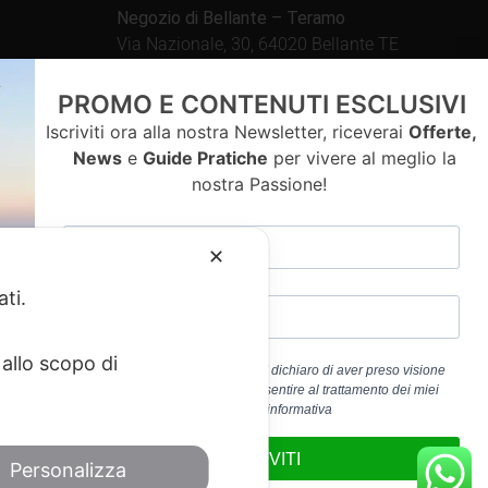
Negozio di Bellante – Teramo
Via Nazionale, 30, 64020 Bellante TE
Aperto tutti i giorni dalle
PROMO E CONTENUTI ESCLUSIVI
09.00 – 13.00 / 15.30 – 19.30
Iscriviti ora alla nostra Newsletter, riceverai
Offerte,
News
e
Guide Pratiche
per vivere al meglio la
nostra Passione!
contatti
✕
ati.
allo scopo di
Cliccando sul pulsante “ISCRIVITI” dichiaro di aver preso visione
dell’
Informativa Privacy
e di acconsentire al trattamento dei miei
a 01917920678
dati personali per la finalità b) dell’informativa
edericoandrenacci@pec.it
ISCRIVITI
Personalizza
Service
di Google.