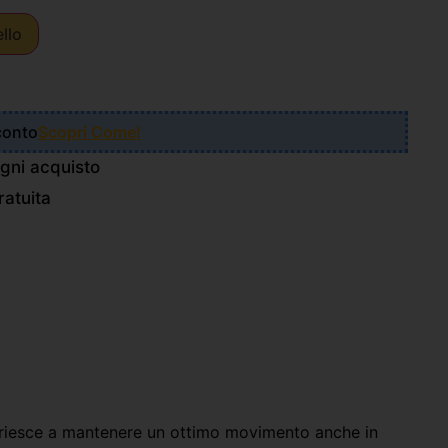
ello
Sconto
Scopri Come!
gni acquisto
atuita
e riesce a mantenere un ottimo movimento anche in