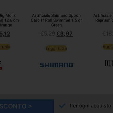
Jig Molix
Artificiale Shimano Spoon
Artificial
ng 12.6 cm
Cardiff Roll Swimmer 1,5 gr
Reprush 6
Orange
Green
5,12
€
5,29
€
3,97
€
18
rrello
Aggiu
Leggi tutto
I SCONTO >
Per ogni acquisto 