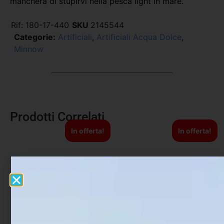
mancherà di stupirvi nella pesca light in mare.
Rif:
180-17-440
SKU
2145544
Categorie:
Artificiali
,
Artificiali Acqua Dolce
,
Minnow
Prodotti Correlati
In offerta!
In offerta!