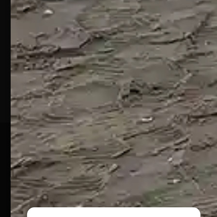
S.S. 16 KM
432
64028
Silvi
Marina
(TE)
P.Iva
01828920676
Pagamenti Sicuri
@ Copyright 2024 Webpesca è un brand Intent di Federico
Andrenacci P.Iva 01917920678
Via G. Galilei n. 2 – 64018 Tortoreto TE | REA TE-168019 |
Mail:
info@webpesca.it
| Pec:
federicoandrenacci@pec.it