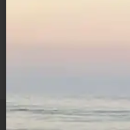
Artificiale Sabiki
Trabucco Col. 6
€
1,52
€
1,90
-
Scegli
ISCRIVITI E RICEVI 3,50€ DI
SCONTO >