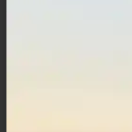
Artificiale Pencil Bait Jack
Artificiale Popper Duo Bay
Fin Stylo 255 Jointed Blue
Ruf Reprush 6.2 cm 7.5 gr
Chinu Ghost
€
37,90
€
27,90
€
18,00
€
10,80
Leggi tutto
Aggiungi al carrello
In offerta!